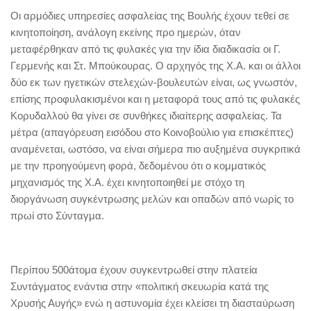
Οι αρμόδιες υπηρεσίες ασφαλείας της Βουλής έχουν τεθεί σε
κινητοποίηση, ανάλογη εκείνης προ ημερών, όταν
μεταφέρθηκαν από τις φυλακές για την ίδια διαδικασία οι Γ.
Γερμενής και Στ. Μπούκουρας. Ο αρχηγός της Χ.Α. και οι άλλοι
δύο εκ των ηγετικών στελεχών-βουλευτών είναι, ως γνωστόν,
επίσης προφυλακισμένοι και η μεταφορά τους από τις φυλακές
Κορυδαλλού θα γίνει σε συνθήκες ιδιαίτερης ασφαλείας. Τα
μέτρα (απαγόρευση εισόδου στο Κοινοβούλιο για επισκέπτες)
αναμένεται, ωστόσο, να είναι σήμερα πιο αυξημένα συγκριτικά
με την προηγούμενη φορά, δεδομένου ότι ο κομματικός
μηχανισμός της Χ.Α. έχει κινητοποιηθεί με στόχο τη
διοργάνωση συγκέντρωσης μελών και οπαδών από νωρίς το
πρωί στο Σύνταγμα.
Περίπου 500άτομα έχουν συγκεντρωθεί στην πλατεία
Συντάγματος ενάντια στην «πολιτική σκευωρία κατά της
Χρυσής Αυγής» ενώ η αστυνομία έχει κλείσει τη διασταύρωση