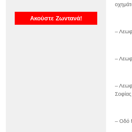
οχημάτ
Ακούστε Ζωντανά!
– Λεωφ
– Λεωφ
– Λεωφ
Σοφίας
– Οδό 