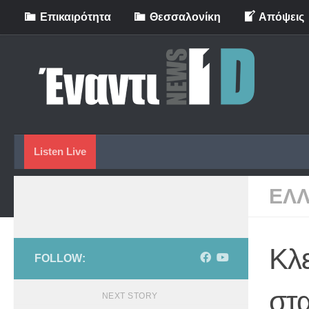
Eπικαιρότητα
Θεσσαλονίκη
Απόψεις
Skip to content
Listen Live
ΕΛ
Κλε
FOLLOW:
στα
NEXT STORY