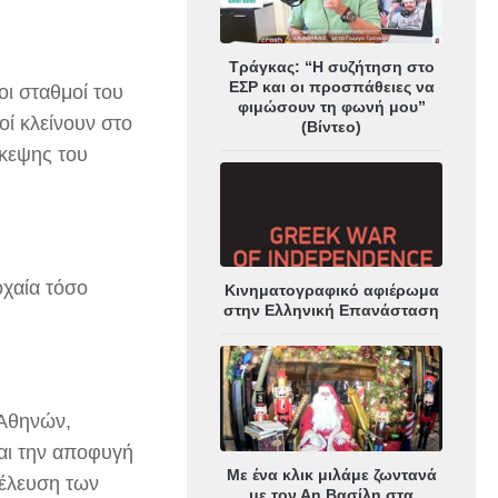
Τράγκας: “Η συζήτηση στο
ΕΣΡ και οι προσπάθειες να
οι σταθμοί του
φιμώσουν τη φωνή μου”
ί κλείνουν στο
(Βίντεο)
σκεψης του
οχαία τόσο
Κινηματογραφικό αφιέρωμα
στην Ελληνική Επανάσταση
 Αθηνών,
και την αποφυγή
Με ένα κλικ μιλάμε ζωντανά
έλευση των
με τον Αη Βασίλη στα