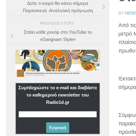
Δείτε τι καιρό θα κάνει σήμερα
Παρασκευή -Αναλυτική πρόγνωση
BY
NEW
PREVIOUS STORY
Από τις
Σπάει κάθε ρεκόρ στο YouTube το
μετρό 
«Gangnam Style»
πλαίσι
πρωθυπ
Έκτακτε
σήμερα
Συμπληρώστε το e-mail και διαβάστε
το καθημερινό newsletter του
Radio1d.gr
Σύμφων
παρακα
πρόσθε