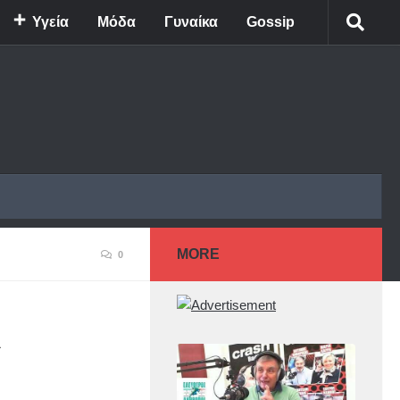
Υγεία
Μόδα
Γυναίκα
Gossip
MORE
0
ι