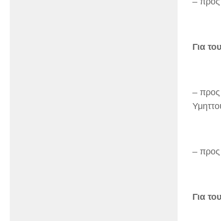
– προς
Για το
– προς
Υμηττο
– προς
Για το