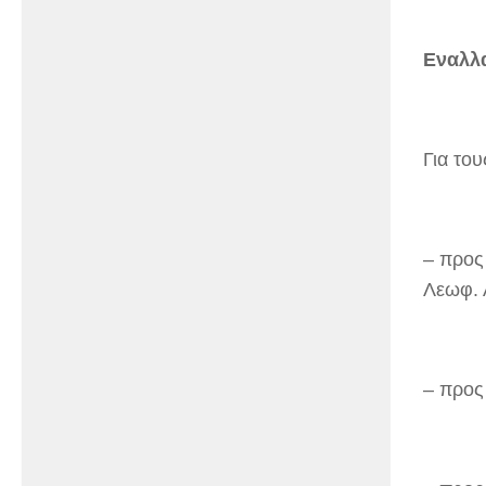
Εναλλα
Για το
– προς
Λεωφ. 
– προς