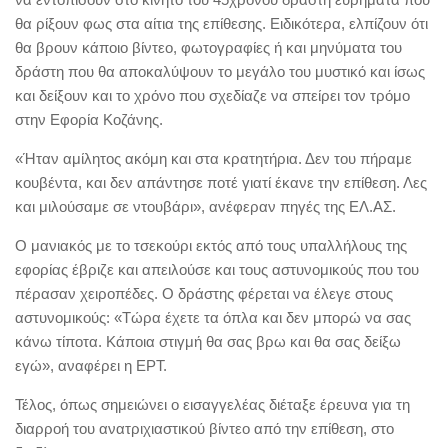
θα ρίξουν φως στα αίτια της επίθεσης. Ειδικότερα, ελπίζουν ότι
θα βρουν κάποιο βίντεο, φωτογραφίες ή και μηνύματα του
δράστη που θα αποκαλύψουν το μεγάλο του μυστικό και ίσως
και δείξουν και το χρόνο που σχεδίαζε να σπείρει τον τρόμο
στην Εφορία Κοζάνης.
«Ήταν αμίλητος ακόμη και στα κρατητήρια. Δεν του πήραμε
κουβέντα, και δεν απάντησε ποτέ γιατί έκανε την επίθεση. Λες
και μιλούσαμε σε ντουβάρι», ανέφεραν πηγές της ΕΛ.ΑΣ.
Ο μανιακός με το τσεκούρι εκτός από τους υπαλλήλους της
εφορίας έβριζε και απειλούσε και τους αστυνομικούς που του
πέρασαν χειροπέδες. Ο δράστης φέρεται να έλεγε στους
αστυνομικούς: «Τώρα έχετε τα όπλα και δεν μπορώ να σας
κάνω τίποτα. Κάποια στιγμή θα σας βρω και θα σας δείξω
εγώ», αναφέρει η ΕΡΤ.
Τέλος, όπως σημειώνει ο εισαγγελέας διέταξε έρευνα για τη
διαρροή του ανατριχιαστικού βίντεο από την επίθεση, στο