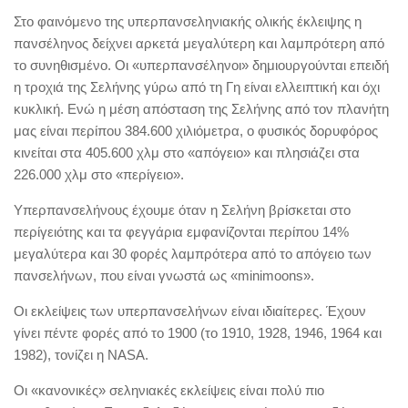
Στο φαινόμενο της υπερπανσεληνιακής ολικής έκλειψης η
πανσέληνος δείχνει αρκετά μεγαλύτερη και λαμπρότερη από
το συνηθισμένο. Οι «υπερπανσέληνοι» δημιουργούνται επειδή
η τροχιά της Σελήνης γύρω από τη Γη είναι ελλειπτική και όχι
κυκλική. Ενώ η μέση απόσταση της Σελήνης από τον πλανήτη
μας είναι περίπου 384.600 χιλιόμετρα, ο φυσικός δορυφόρος
κινείται στα 405.600 χλμ στο «απόγειο» και πλησιάζει στα
226.000 χλμ στο «περίγειο».
Υπερπανσελήνους έχουμε όταν η Σελήνη βρίσκεται στο
περίγειότης και τα φεγγάρια εμφανίζονται περίπου 14%
μεγαλύτερα και 30 φορές λαμπρότερα από το απόγειο των
πανσελήνων, που είναι γνωστά ως «minimoons».
Οι εκλείψεις των υπερπανσελήνων είναι ιδιαίτερες. Έχουν
γίνει πέντε φορές από το 1900 (το 1910, 1928, 1946, 1964 και
1982), τονίζει η NASA.
Οι «κανονικές» σεληνιακές εκλείψεις είναι πολύ πιο