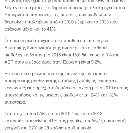
Δίνοντας συνέχεια στην αντιπαράθεση με τον ΣΕΒ που έκανε
λόγο για «υπερτροφικό δημόσιο τομέα» η πολιτική ηγεσία του
Υπουργείου παρουσιάζει τις μειώσεις των μισθών των
δημοσίων υπαλλήλων από το 2010 μέχρι και το 2013 που
φτάνουν μέχρι και το 41%.
Στα οικονομικά στοιχεία που παραθέτει το υπουργείο
Διοικητικής Ανασυγκρότησης αναφέρει ότι η καθαρά
μισθολογική δαπάνη το 2015 είναι 15,8 δισ. ευρώ ή 9% του
ΑΕΠ όταν ο μέσος όρος στην Ευρώπη είναι 9,2%.
Η ποσοστιαία μείωση τόσο της συνολικής όσο και της
πραγματικής μισθολογικής δαπάνης (χωρίς τις τεκμαρτές
κοινωνικές εισφορές) στο Δημόσιο σε σχέση με το 2010 από τις
αποχωρήσεις και τις μειώσεις μισθών είναι -24% και -31%
αντίστοιχα.
Στα στοιχεία του ΓΛΚ από το 2010 έως και το 2013
καταγράφεται μείωση 41% στις μηναίες αποδοχές συντονιστή
γιατρού του ΕΣΥ με 29 χρόνια προϋπηρεσία.