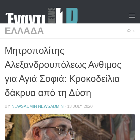
Skip to content
ΕΛΛΑΔΑ
0
Μητροπολίτης
Αλεξανδρουπόλεως Ανθιμος
για Αγιά Σοφιά: Κροκοδείλια
δάκρυα από τη Δύση
BY
NEWSADMIN NEWSADMIN
·
13 JULY 2020