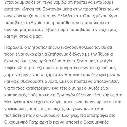
Υπογράμμισε δε ότι «εγώ νομίζω ότι πρέπει να εντάξουμε
αυτή την κίνηση του Ερντογάν μέσα στην προσπάθειά του να
συνεχίσει να ζητάει από την Ελλάδα κάτι. Όπως μέχρι τώρα
παραβίαζε το Αιγαίο και προσπάθησε να παραβιάσει τα
σύνορά μας και στον Έβρο, τώρα παραβίασε την ψυχή μας
και την ιστορία μας».
Παράλλα, ο Μητροπολίτης Αλεξανδρουπόλεως τόνισε ότι
τώρα είναι ευκαιρία να ζητήσουμε διάλογο με την Τουρκία
έχοντας όμως ως πρώτο θέμα στην ατζέντα μας την Αγία
Σοφία. «Στο τραπέζι των διαπραγματεύσεων το ισχυρό μας
χαρτί να μην είναι το τζαμί στον Βοτανικό που δεν έχει μιναρέ
και να αισθανόμαστε άβολα. Εκείνοι πρέπει να απολογηθούν
για το πώς κατέστρεψαν ένα τέτοιο μνημείο. Αυτός είναι
χριστιανικός ναός που αν ο Ερντογάν θέλει να είναι κύριος στη
Μεσόγειο και να έχει ένα λόγο, πρέπει να αναγνωρίσει ότι στα
γονίδια όλης αυτής της περιοχής και γεωγραφικά και
πολιτιστικά ήταν οι Ορθόδοξοι Έλληνες. Να επιστραφεί στο
Οικουμενικό Πατριαρχείο και να μπορεί ο Οικουμενικός