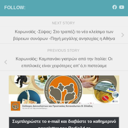
FOLLOW:
NEXT STORY
Κορωνοϊός -Σύψας: Στο τραπέζι το νέο κλείσιμο των
βόρειων συνόρων -Πηγή μεγάλης ανησυχίας η Αθήνα
PREVIOUS STORY
Κορωνοϊός: Καμπανάκι γιατρών από την Ιταλία: Οι
επιπλοκές είναι χειρότερες απ’ ό,τι πιστεύαμε
Συμπληρώστε το e-mail και διαβάστε το καθημερινό