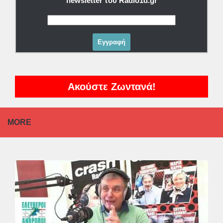
newsletter του Radio1d.gr
Ακούστε Ζωντανά!
MORE