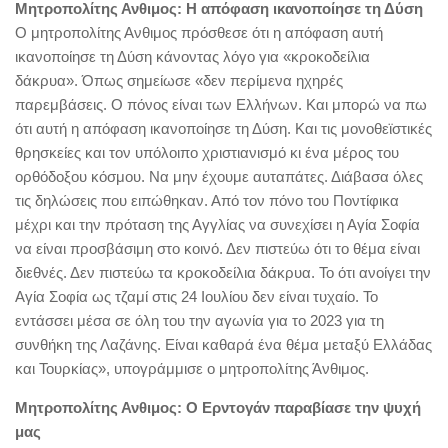
Μητροπολίτης Ανθιμος: Η απόφαση ικανοποίησε τη Δύση
Ο μητροπολίτης Ανθιμος πρόσθεσε ότι η απόφαση αυτή
ικανοποίησε τη Δύση κάνοντας λόγο για «κροκοδείλια
δάκρυα». Όπως σημείωσε «δεν περίμενα ηχηρές
παρεμβάσεις. Ο πόνος είναι των Ελλήνων. Και μπορώ να πω
ότι αυτή η απόφαση ικανοποίησε τη Δύση. Και τις μονοθεϊστικές
θρησκείες και τον υπόλοιπο χριστιανισμό κι ένα μέρος του
ορθόδοξου κόσμου. Να μην έχουμε αυταπάτες. Διάβασα όλες
τις δηλώσεις που ειπώθηκαν. Από τον πόνο του Ποντίφικα
μέχρι και την πρόταση της Αγγλίας να συνεχίσει η Αγία Σοφία
να είναι προσβάσιμη στο κοινό. Δεν πιστεύω ότι το θέμα είναι
διεθνές. Δεν πιστεύω τα κροκοδείλια δάκρυα. Το ότι ανοίγει την
Αγία Σοφία ως τζαμί στις 24 Ιουλίου δεν είναι τυχαίο. Το
εντάσσει μέσα σε όλη του την αγωνία για το 2023 για τη
συνθήκη της Λαζάνης. Είναι καθαρά ένα θέμα μεταξύ Ελλάδας
και Τουρκίας», υπογράμμισε ο μητροπολίτης Άνθιμος.
Μητροπολίτης Ανθιμος: Ο Ερντογάν παραβίασε την ψυχή
μας