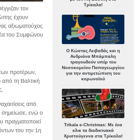
Τρίκαλα!
έγγιζαν τον
ρώπης έχουν
νας αξιωματούχος
τέα του Συμφώνου
Ο Κώστας Λειβαδάς και η
Ανδριάνα Μπάμπαλη
τραγουδούν υπέρ του
Νοσοκομείου Παπαγεωργίου
 των προτέρων,
για την αντιμετώπιση του
κορωνοϊού
 από τη Βαλτική
ς.
αχαιτίσεις από
, σημείωσε, ενώ ο
ου πραγματοποιεί
Trikala e-Christmas: Με ένα
όντων του την 1η
κλικ τα διαδικτυακά
Χριστούγεννα στα Τρίκαλα!