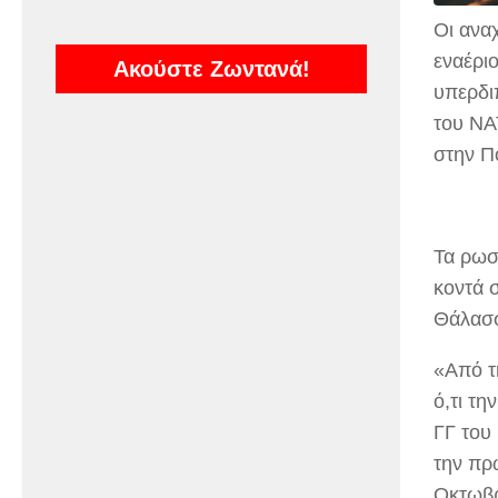
Οι ανα
εναέρι
Ακούστε Ζωντανά!
υπερδι
του NA
στην Π
Τα ρωσ
κοντά 
Θάλασσ
«Από τ
ό,τι τ
ΓΓ του
την πρ
Οκτωβρ