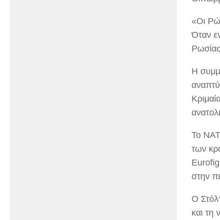
«Οι Ρώ
Όταν ε
Ρωσίας
Η συμμ
αναπτύ
Κριμαί
ανατολ
Το NAT
των κρ
Eurofi
στην π
Ο Στόλ
και τη