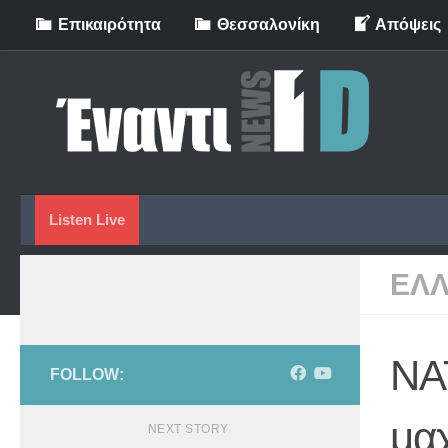
Eπικαιρότητα
Θεσσαλονίκη
Απόψεις
Skip to content
Listen Live
ΕΛ
NA
FOLLOW:
μαχ
NEXT STORY