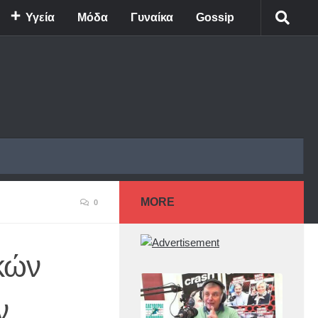
Υγεία
Μόδα
Γυναίκα
Gossip
MORE
0
κών
ν