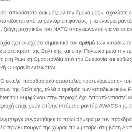
σοι απλούστατα δοκιμάζουν την άμυνά μας», σχολίασε ο
ντοπίζονται από τα ραντάρ επιφανείας ή τα εναέρια ραν
, ζεύγη μαχητικών του NATO απογειώνονται για να τα αν
αχία έχει ενισχύσει σημαντικά τον αριθμό των καταδιωκτ
ξει στα κράτη της Βαλτικής και στην Πολωνία μετά την 
ας στη Ρωσική Ομοσπονδία από την Ουκρανία και καθώς
ική Ουκρανία εντεινόταν.
O εκτελεί παραδοσιακά αποστολές «αστυνόμευσης» του
ατών της Βαλτικής, αλλά ο αριθμός των καταδιωκτικών F-
ghter του Συμφώνου στην περιοχή έχει τετραπλασιαστεί κ
εριοχή επιχειρούν επίσης ιπτάμενα ραντάρ AWACS της σ
τενμπεργκ συναντήθηκε το πρωί σήμερα με τον πρόεδρο
 νέα πρωθυπουργό της χώρας πριν μεταβεί στη βάση Λασκ