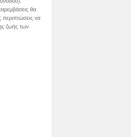
υνοδού).
 παρεμβάσεις θα
ς περιπτώσεις να
της ζωής των