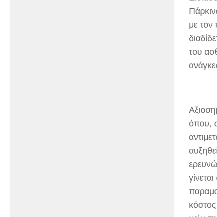
Πάρκιν
με τον
διαδίδε
του ασθ
ανάγκε
Αξιοση
όπου, 
αντιμε
αυξηθε
ερευνώ
γίνετα
παραμο
κόστος