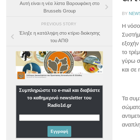
Αυτή είναι η νέα λίστα Βαρουφάκη στο
Brussels Group
BY
NEW
PREVIOUS STORY
Η νόσο
Έληξε η κατάληψη στο κτίριο διοίκησης
Συστήμ
του ΑΠΘ
εξοχήν
το τρέ
γύρω σ
και σε 
Συμπληρώστε το e-mail και διαβάστε
το καθημερινό newsletter του
Τα συμ
Radio1d.gr
σώματο
αντιμε
αναπλη