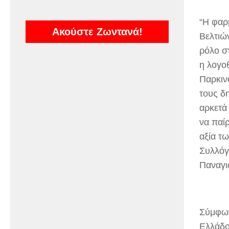
“Η φαρ
Ακούστε Ζωντανά!
Βελτιώ
ρόλο σ
η λογο
Παρκιν
τους δ
αρκετά 
να παί
αξία τ
Συλλόγ
Παναγι
Σύμφων
Ελλάδο