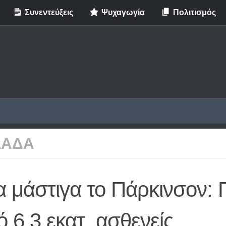
Συνεντεύξεις
Ψυχαγωγία
Πολιτισμός
ΛΑΔΑ
α μάστιγα το Πάρκινσον:
 6,3 εκατ. ασθενείς