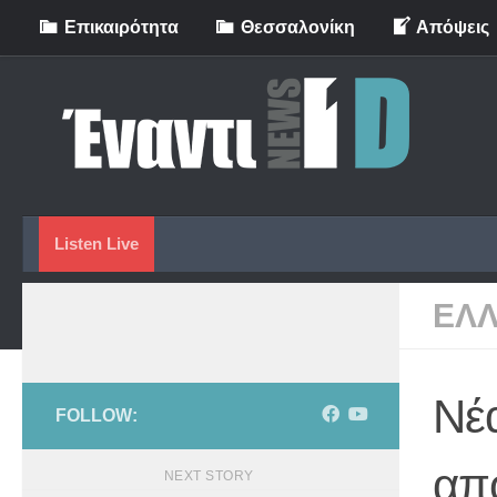
Eπικαιρότητα
Θεσσαλονίκη
Απόψεις
Skip to content
Listen Live
ΕΛ
Νέ
FOLLOW:
από
NEXT STORY