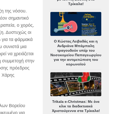
Τρίκαλα!
ξη της νόσου.
λέον σημαντικό
ραπεία, ο χορός,
ξη. Δυστυχώς οι
 για τα φάρμακά
Ο Κώστας Λειβαδάς και η
Ανδριάνα Μπάμπαλη
υ συνιστά μια
τραγουδούν υπέρ του
ρεί να χρειάζεται
Νοσοκομείου Παπαγεωργίου
για την αντιμετώπιση του
 η συμμετοχή στην
κορωνοϊού
λωσης πρόεδρος
ς Χάρης
Trikala e-Christmas: Με ένα
ίλων Βορείου
κλικ τα διαδικτυακά
Χριστούγεννα στα Τρίκαλα!
ικευμένο για