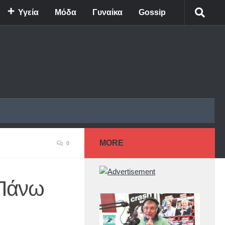
Υγεία
Μόδα
Γυναίκα
Gossip
MORE
0
 Πάνω