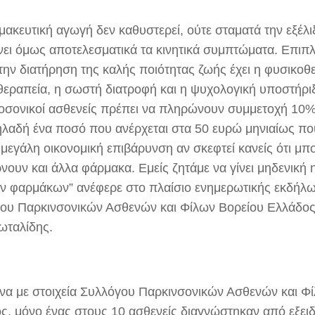
μακευτική αγωγή δεν καθυστερεί, ούτε σταματά την εξέλι
νει όμως αποτελεσματικά τα κινητικά συμπτώματα. Επιπ
την διατήρηση της καλής ποιότητας ζωής έχει η φυσικοθε
θεραπεία, η σωστή διατροφή και η ψυχολογική υποστήρι
οσονικοί ασθενείς πρέπει να πληρώνουν συμμετοχή 10%
ηλαδή ένα ποσό που ανέρχεται στα 50 ευρώ μηνιαίως πο
μεγάλη οικονομική επιβάρυνση αν σκεφτεί κανείς ότι μπο
ρνουν και άλλα φάρμακα. Εμείς ζητάμε να γίνει μηδενική
ων φαρμάκων” ανέφερε στο πλαίσιο ενημερωτικής εκδή
ου Παρκινσονικών Ασθενών και Φίλων Βορείου Ελλάδο
ωταλίδης.
α με στοιχεία Συλλόγου Παρκινσονικών Ασθενών και Φ
ς, μόνο ένας στους 10 ασθενείς διαγνώστηκαν από εξειδ