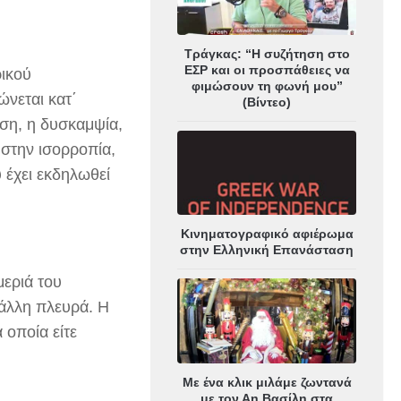
Τράγκας: “Η συζήτηση στο
ΕΣΡ και οι προσπάθειες να
ρικού
φιμώσουν τη φωνή μου”
ώνεται κατ΄
(Βίντεο)
ηση, η δυσκαμψία,
 στην ισορροπία,
 έχει εκδηλωθεί
Κινηματογραφικό αφιέρωμα
στην Ελληνική Επανάσταση
μεριά του
 άλλη πλευρά. Η
 οποία είτε
Με ένα κλικ μιλάμε ζωντανά
με τον Αη Βασίλη στα