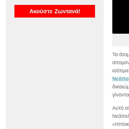
Ακούστε Ζωντανά!
Τα άτο
απομον
ισότιμα
Νεάπο
δικαιώ
γίνοντ
Αυτό α
Νεάπολ
«Ιπποκ