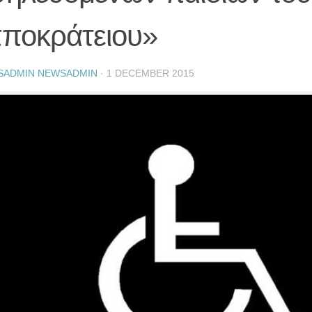
πποκράτειου»
SADMIN NEWSADMIN
·
1 DECEMBER 2015