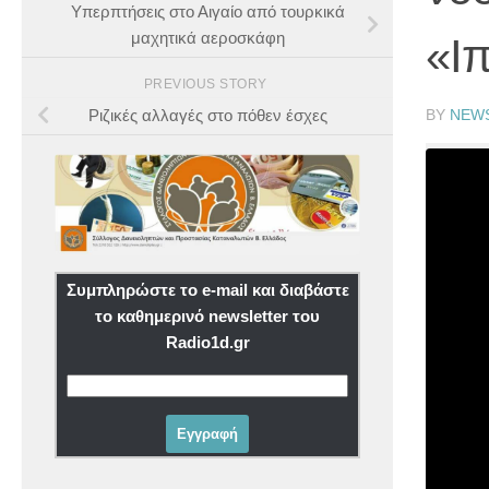
Yπερπτήσεις στο Αιγαίο από τουρκικά
μαχητικά αεροσκάφη
«Ι
PREVIOUS STORY
BY
NEW
Ριζικές αλλαγές στο πόθεν έσχες
Συμπληρώστε το e-mail και διαβάστε
το καθημερινό newsletter του
Radio1d.gr