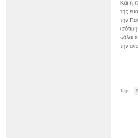
Και η 
της ευ
την Πα
ισότιμ
«όλοι ε
την αν
Tags: