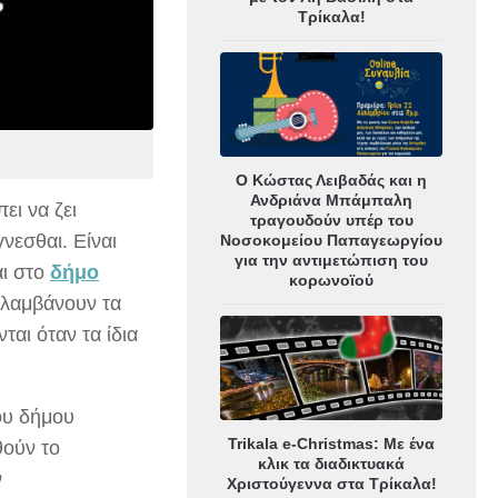
Τρίκαλα!
Ο Κώστας Λειβαδάς και η
Ανδριάνα Μπάμπαλη
ει να ζει
τραγουδούν υπέρ του
νεσθαι. Είναι
Νοσοκομείου Παπαγεωργίου
για την αντιμετώπιση του
αι στο
δήμο
κορωνοϊού
ολαμβάνουν τα
αι όταν τα ίδια
ου δήμου
Trikala e-Christmas: Με ένα
ούν το
κλικ τα διαδικτυακά
ν
Χριστούγεννα στα Τρίκαλα!