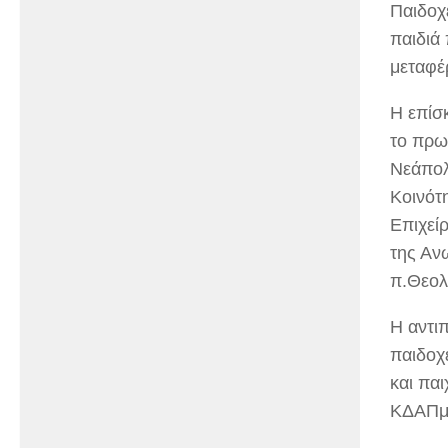
Παιδοχ
παιδιά
μεταφέρ
Η επίσ
το πρω
Νεάπολ
Κοινότ
Επιχεί
της Αν
π.Θεολ
Η αντι
παιδοχ
και παι
ΚΔΑΠμε