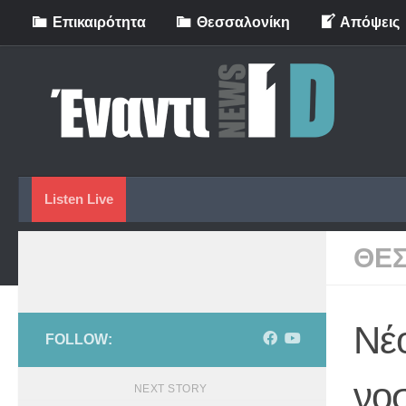
Eπικαιρότητα
Θεσσαλονίκη
Απόψεις
Skip to content
Listen Live
ΘΕ
Νέ
FOLLOW:
νο
NEXT STORY