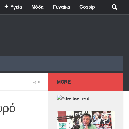
Υγεία
Μόδα
Γυναίκα
Gossip
MORE
0
υρό