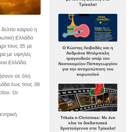
Τρίκαλα!
 δελτίο καιρού η
ρωτική Ελλάδα
ρι τους 35 με
Ο Κώστας Λειβαδάς και η
Ανδριάνα Μπάμπαλη
ερα με υψηλές
τραγουδούν υπέρ του
ρεια Ελλάδα.
Νοσοκομείου Παπαγεωργίου
για την αντιμετώπιση του
κορωνοϊού
ήσουν σε όλη
λάδα έως τους 38
σίου. Οι
εντρική
Trikala e-Christmas: Με ένα
κλικ τα διαδικτυακά
Χριστούγεννα στα Τρίκαλα!