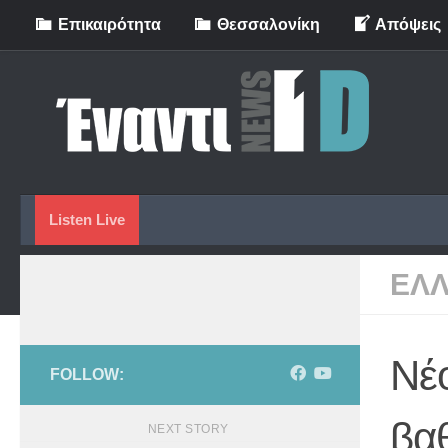
Eπικαιρότητα
Θεσσαλονίκη
Απόψεις
Skip to content
Listen Live
ΕΛ
Νέ
FOLLOW:
βαθ
NEXT STORY