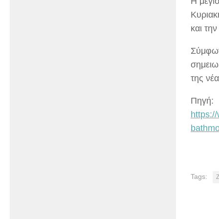
Η μέγι
Κυριακ
και τη
Σύμφων
σημειωθ
της νέ
Πηγή:
https:
bathmo
Tags: