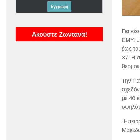
Για νέο
Ακούστε Ζωντανά!
ΕΜΥ, μ
έως το
37. Η 
θερμοκρ
Την Πα
σχεδόν
με 40 
υψηλότ
-Ηπειρω
Μακεδο