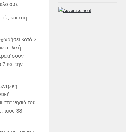
ελσίου).
ούς και στη
οχωρήσει κατά 2
ανατολική
ικρατήσουν
 7 και την
εντρική
υτική
ι στα νησιά του
ρι τους 38