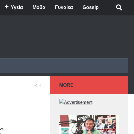
Υγεία
Μόδα
Γυναίκα
Gossip
MORE
0
ς