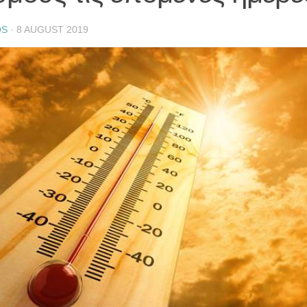
OS
·
8 AUGUST 2019