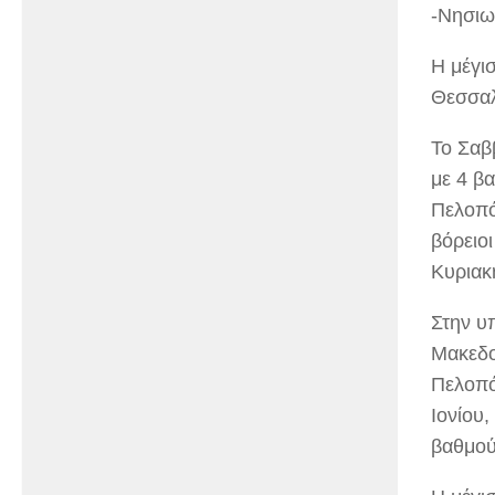
-Νησιωτ
Η μέγι
Θεσσαλ
Το Σαβ
με 4 β
Πελοπό
βόρειοι
Κυριακ
Στην υ
Μακεδον
Πελοπό
Ιονίου,
βαθμού