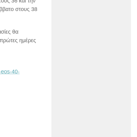
ους 36 και την
ββατο στους 38
σίες θα
ς πρώτες ημέρες
-eos-40-