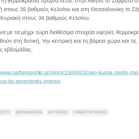
στη θερμοκρασία προβλέπεται, στην Αθήνα το Σάββατο στ
ή στους 35 βαθμούς Κελσίου και στη Θεσσαλονίκη το Σά
ν Κυριακή στους 36 βαθμούς Κελσίου.
α με τα μέχρι τώρα διαθέσιμα στοιχεία υψηλές θερμοκρα
ούν στη δυτική, την κεντρική και τη βόρεια χώρα και τι
ας εβδομάδας.
//www.naftemporiki.gr/story/1505003/neo-kuma-zestis-me
us-tis-epomenes-imeres
ΖΕΣΤΗ
ΘΕΡΜΟΚΡΑΣΙΑ
ΚΑΥΣΩΝΑΣ
ΣΑΒΒΑΤΟΚΥΡΙΑΚΟ