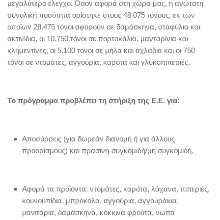
μεγαλύτερο έλεγχο. Όσον αφορά στη χώρα μας, η ανώτατη
συνολική ποσότητα ορίστηκε στους 48.075 τόνους, εκ των
οποίων 28.475 τόνοι αφορούν σε δαμάσκηνα, σταφύλια και
ακτινίδια, οι 10.750 τόνοι σε πορτοκάλια, μανταρίνια και
κλημεντίνες, οι 5.100 τόνοι σε μήλα και αχλάδια και οι 750
τόνοι σε ντομάτες, αγγούρια, καρότα και γλυκοπιπεριές.
Το πρόγραμμα προβλέπει τη στήριξη της Ε.Ε. για:
Αποσύρσεις (για δωρεάν διανομή ή για άλλους
προορισμούς) και πράσινη-συγκομιδή/μη συγκομιδή.
Αφορά τα προϊόντα: ντομάτες, καρότα, λάχανα, πιπεριές,
κουνουπίδια, μπρόκολα, αγγούρια, αγγουράκια,
μανιτάρια, δαμάσκηνα, κόκκινα φρούτα, νωπα