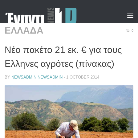
Skip to content
ΕΛΛΑΔΑ
0
Νέο πακέτο 21 εκ. € για τους
Ελληνες αγρότες (πίνακας)
BY
NEWSADMIN NEWSADMIN
·
1 OCTOBER 2014