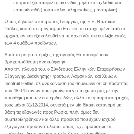
επιτραπέζια σταφύλια, ακτινίδια, μήλα και αχλάδια και
εσπεριδοειδή (πορτοκάλια, κλημεντίνες, μανταρίνια).
Όπως δήλωσε ο επίτροπος Γεωργίας της Ε.Ε. Ντάτσιαν
Τσόλος «αυτό το πρόγραμμα θα είναι πιο στοχευμένο από το
αρχικό, αν και εξακολουθεί να υπάρχει κάποια ευελιξία εντός
των 4 ομάδων προϊόντων.
Αυτά τα μέτρα στήριξης της αγοράς θα προσφέρουν
βραχυπρόθεσμη ανακούφιση».
Από την πλευρά του, ο Σύνδεσμος Ελληνικών Επιχειρήσεων
Εξαγωγής, Διακίνησης Φρούτων, Λαχανικών και Χυμών,
Incofruit Hellas, σε ανακοίνωσή του σημειώνει ότι «η ποσότητα
των 48.075 τόνων που εγκρίνεται για τη χώρα μας με την
προσθήκη και των εσπεριδοειδών, αλλά και η παράταση ισχύς
τους μέχρι 31/12/2014, συνιστά μεν μία δίκαιη κατανομή με
βάση τις εξαγωγές προς Ρωσία, πλήν όμως δεν
συμπεριλήφθηκαν και άλλα προϊόντα που έχουν ισχυρό
εξαγωγικό προσανατολισμό, όπως π.χ. πρωτίστως οι
φράουλες, δευτερευόντως μελιτζάνες, κολοκυθάκια,