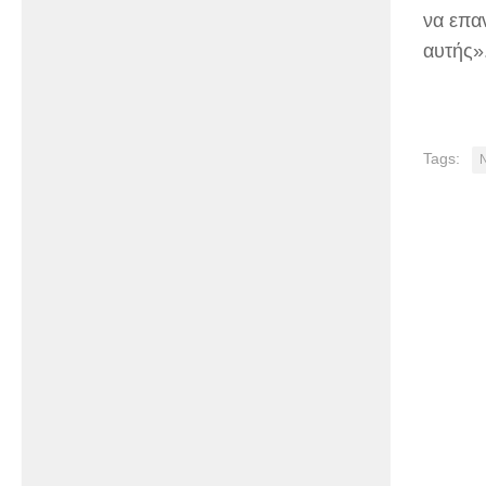
να επα
αυτής»
Tags: