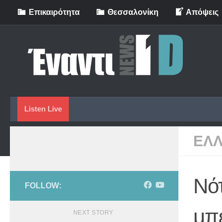
Eπικαιρότητα
Θεσσαλονίκη
Απόψεις
Skip to content
Listen Live
ΕΛ
Νό
FOLLOW:
μπε
NEXT STORY