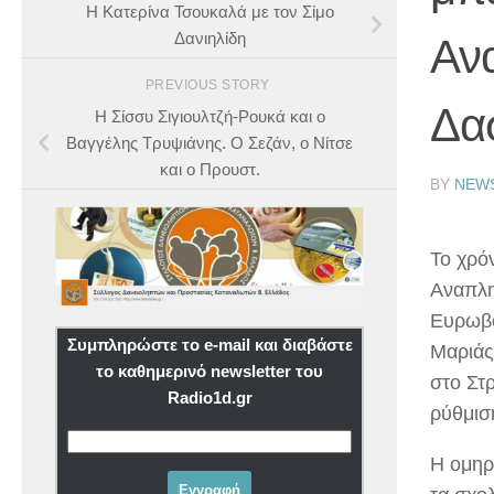
Η Κατερίνα Τσουκαλά με τον Σίμο
Δανιηλίδη
Αν
PREVIOUS STORY
Δα
Η Σίσσυ Σιγιουλτζή-Ρουκά και ο
Βαγγέλης Τρυψιάνης. Ο Σεζάν, ο Νίτσε
και ο Προυστ.
BY
NEW
Το χρό
Αναπλη
Ευρωβο
Συμπληρώστε το e-mail και διαβάστε
Μαριάς
το καθημερινό newsletter του
στο Στ
Radio1d.gr
ρύθμισ
Η ομηρ