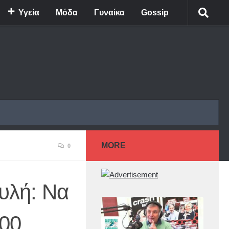
Υγεία
Μόδα
Γυναίκα
Gossip
MORE
0
υλή: Να
000