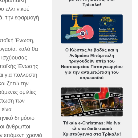
α ευρωπαϊκή
Τρίκαλα!
ου ελληνικού
ρά, την εφαρμογή
ωπαϊκή Ένωση,
ργασία, καλό θα
Ο Κώστας Λειβαδάς και η
Ανδριάνα Μπάμπαλη
η ισχύουσας
τραγουδούν υπέρ του
ωπαϊκής Ένωσης
Νοσοκομείου Παπαγεωργίου
για την αντιμετώπιση του
αι για πολλοστή
κορωνοϊού
αι ζητώ την
ύμενες ομιλίες
ίπτωση των
είναι
ληνικό δημόσιο
Trikala e-Christmas: Με ένα
 οι άνθρωποι
κλικ τα διαδικτυακά
Χριστούγεννα στα Τρίκαλα!
ην επόμενη χρονιά