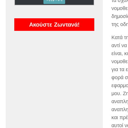
τα σχο
νομοθε
δημοσί
Ακούστε Ζωντανά!
της οδ
Κατά τ
αντί ν
είναι, 
νομοθε
για τα
φορά σ
εφαρμο
μου. Ζ
αναπλη
αναπλη
και πρέ
αυτοί 