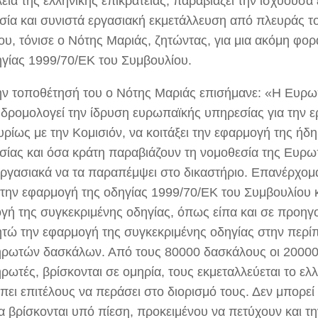
λεία της ελληνικής επικράτειας, παραβιάζει την ισχύουσ
σία και συνιστά εργασιακή εκμετάλλευση από πλευράς τ
ου, τόνισε ο Νότης Μαριάς, ζητώντας, για μια ακόμη φο
ηγίας 1999/70/ΕΚ του Συμβουλίου.
ην τοποθέτησή του ο Νότης Μαριάς επισήμανε: «H Ευρ
α δρομολογεί την ίδρυση ευρωπαϊκής υπηρεσίας για την ε
κυρίως με την Κομισιόν, να κοιτάξει την εφαρμογή της ήδ
σίας και όσα κράτη παραβιάζουν τη νομοθεσία της Ευρ
 εργασιακά να τα παραπέμψει στο δικαστήριο. Επανέρχομ
την εφαρμογή της οδηγίας 1999/70/ΕΚ του Συμβουλίου κ
γή της συγκεκριμένης οδηγίας, όπως είπα και σε προηγο
ητώ την εφαρμογή της συγκεκριμένης οδηγίας στην περ
ρωτών δασκάλων. Από τους 80000 δασκάλους οι 20000 
ρωτές, βρίσκονται σε ομηρία, τους εκμεταλλεύεται το ελ
πει επιτέλους να περάσει στο διορισμό τους. Δεν μπορεί
να βρίσκονται υπό πίεση, προκειμένου να πετύχουν και τ