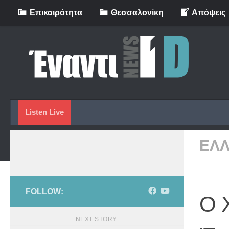
Eπικαιρότητα
Θεσσαλονίκη
Απόψεις
Skip to content
Listen Live
ΕΛ
FOLLOW:
Ο 
NEXT STORY