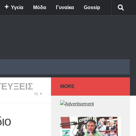
Υγεία
Μόδα
Γυναίκα
Gossip
ΕΥΞΕΙΣ
MORE
0
ιο