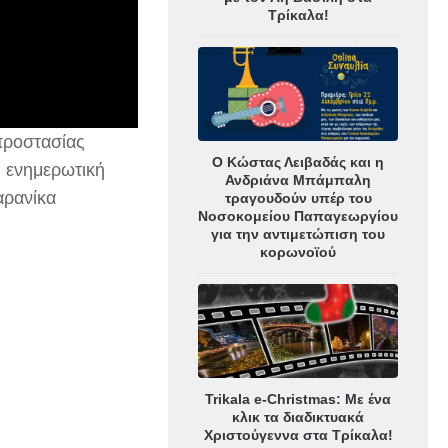
Τρίκαλα!
προστασίας
Ο Κώστας Λειβαδάς και η
 ενημερωτική
Ανδριάνα Μπάμπαλη
αρανίκα
τραγουδούν υπέρ του
Νοσοκομείου Παπαγεωργίου
για την αντιμετώπιση του
κορωνοϊού
Trikala e-Christmas: Με ένα
κλικ τα διαδικτυακά
Χριστούγεννα στα Τρίκαλα!