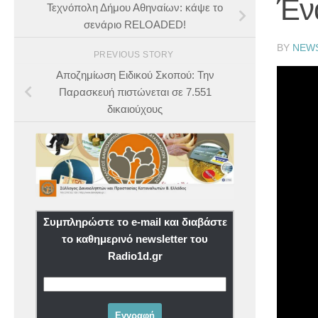
Έν
Τεχνόπολη Δήμου Αθηναίων: κάψε το
σενάριο RELOADED!
BY
NEW
PREVIOUS STORY
Αποζημίωση Ειδικού Σκοπού: Την
Παρασκευή πιστώνεται σε 7.551
δικαιούχους
Συμπληρώστε το e-mail και διαβάστε
το καθημερινό newsletter του
Radio1d.gr