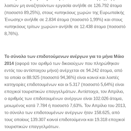
λοιπών μη αναζητούντων εργασία ανήλθε σε 126.792 άτομα
(ποσοστό 89,25%), στους «υπηκόους χωρών της Ευρωπαϊκής
Ένωσης» ανήλθε σε 2.834 άτομα (ποσοστό 1,99%) και στους
«υπηκόους τρίτων χωρών» ανήλθε σε 12.438 άτομα (ποσοστό
8,76%).
Το σύνολο των επιδοτούμενων ανέργων για το μήνα Μάιο
2014
(αφορά τον αριθμό των δικαιούχων που πληρώθηκαν
εντός του αντίστοιχου μήνα) ανέρχεται σε 94.242 άτομα, από
τα οποία οι 88.925 (ποσοστό 94,36%) είναι κοινοί και λοιπές
κατηγορίες επιδοτουμένων και οι 5.317 (ποσοστό 5,64%) είναι
εποχικοί τουριστικών επαγγελμάτων. Αντίστοιχα, τον Απρίλιο,
ο αριθμός των επιδοτουμένων ανέργων είναι 102.026 άτομα,
μειωμένος κατά 7.784 ή ποσοστό 7,63%. Τον Απρίλιο του 2013,
το σύνολο των επιδοτουμένων ανέργων ήταν 158.625, από
τους οποίους 139.307 κοινοί επιδοτούμενοι και 19.318 εποχικοί
τουριστικών επαγγελμάτων.