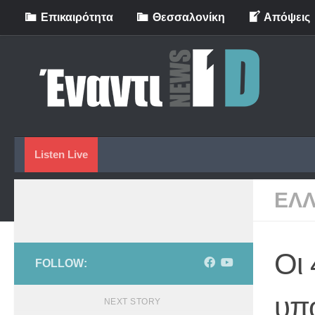
Eπικαιρότητα
Θεσσαλονίκη
Απόψεις
Skip to content
Listen Live
ΕΛ
Οι 
FOLLOW:
υπο
NEXT STORY