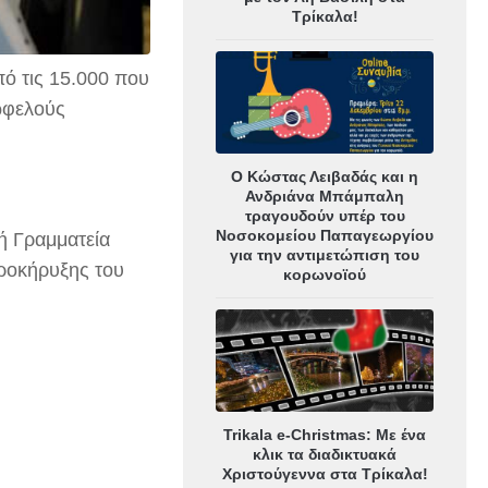
Τρίκαλα!
 τις 15.000 που
ωφελούς
Ο Κώστας Λειβαδάς και η
Ανδριάνα Μπάμπαλη
τραγουδούν υπέρ του
Νοσοκομείου Παπαγεωργίου
ή Γραμματεία
για την αντιμετώπιση του
προκήρυξης του
κορωνοϊού
Trikala e-Christmas: Με ένα
κλικ τα διαδικτυακά
Χριστούγεννα στα Τρίκαλα!