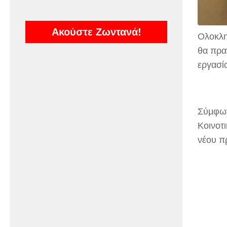
Ακούστε Ζωντανά!
Ολοκλη
θα πρα
εργασί
Σύμφων
Κοινοτ
νέου π