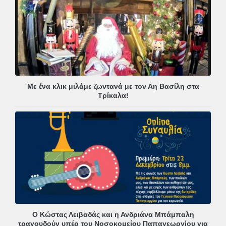
Με ένα κλικ μιλάμε ζωντανά με τον Αη Βασίλη στα
Τρίκαλα!
Ο Κώστας Λειβαδάς και η Ανδριάνα Μπάμπαλη
τραγουδούν υπέρ του Νοσοκομείου Παπαγεωργίου για