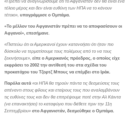
«Πρέπει να αναγνωρίσουμε ότι το Αφγανιστάν δεν θα είναι ένα
τέλειο μέρος και δεν είναι ευθύνη των ΗΠΑ να το κάνουν
τέτοιο»,
υπογράμμισε ο Ομπάμα.
«Το μέλλον του Αφγανιστάν πρέπει να το αποφασίσουν οι
Αφγανοί»,
επεσήμανε
.
«Πιστεύω ότι οι Αμερικανοί έχουν κατανοήσει ότι ήταν πιο
δύσκολο να τερματίσουμε τους πολέμους από το να τους
ξεκινήσουμε»,
είπε ο Αμερικανός πρόεδρος, ο οποίος είχε
εκφράσει το 2002 την αντίθεσή του στα σχέδια του
προκατόχου του Τζορτζ Μπους να επέμβει στο Ιράκ.
Παρόλα αυτά
«οι ΗΠΑ θα τηρούν πάντα τις δεσμεύσεις τους
απέναντι στους φίλους και εταίρους τους που αναλαμβάνουν
τις ευθύνες τους και δεν θα επιτρέψουμε ποτέ στην Αλ Κάιντα
(να επανακτήσει) το καταφύγιο που διέθετε πριν την 11η
Σεπτεμβρίου»
στο Αφγανιστάν, δεσμεύθηκε ο Ομπάμα.