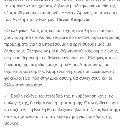
το χαμόγελο στην χώρα», δήλωσε μετά την ορκομωσία της
νέας κυβέρνησης ο υπουργός Εθνικής Άμυνας και πρόεδρος
των Ανεξάρτητων Ελλήων,
Πάνος Καμμένος
.
«Ο ελληνικός λαός μάς έδωσε ισχυρή εντολή για τέσσερα
χρόνια, είμαστε πολύ πιο έτοιμοι από τον Ιανουάριο και χωρίς
προβλήματα για να μπορέσουμε να εργασθούμε μαζί με
όλους τους Έλληνες σε μία κυβέρνηση εθνικής συμφιλίωσης,
σε μία κυβέρνηση που θέλει να ενώσει τους Έλληνες και τις
δυνάμεις της πατρίδας μας» πρόσθεσε. Απαντώντας σε
σχετική ερώτηση, ο κ. Καμμένος σημείωσε ότι «δεκαεννέα
φάκελλοι είναι ήδη στην Δικαιοσύνη, θα συνεχίσουν και οι
άλλοι στην άγουσα».
«Η Βουλή εκλέγει τον πρόεδρό της, η κυβέρνηση κάνει τις
επιλογές της, θα είμαι εγώ η πρότασή της. Όταν έρθει η ώρα
να συζητηθεί, η Βουλή θα επιλέξει» δήλωσε ο Νίκος Βούτσης ο
οποίος προτείνεται από την κυβέρνηση για Πρόεδρος της
Βουλής.