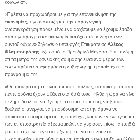
κοινωνία».
«Πρέπει να προχωρήσουμε για την επανεκκίνηση της
οικονομίας, την ανάπτυξη και την παραγωγική
ανασυγκρότηση προκειμένου να αρχίσουμε να έχουμε έσοδα
από την πραγματική οικονομία και όχι από τα λεφτά των
συνταξιούχων» δήλωσε ο υπουργός Επικρατείας
Αλέκος
Φλαμπουράρης
, έξω από το Προεδρικό Μέγαρο. Είπε ακόμη
ότι τα μέτρα της δανειακής σύμβασης είναι ένα μέρος των
όσων πρέπει να εφαρμόσει η κυβέρνησημ η οποία έχει το
πρόγραμμα της.
«Οι προτεραιότητες είναι πρώτα οι πολίτες, οι οποίοι μετά από
πέντε χρόνια έχουν φθάσει στα όριά τους. Ήλθε η ώρα να γίνει
σκληρή δουλειά, να βγούμε πια από την κρίση, να βρουν
δουλειά οι άνεργοι, να μπορέσουμε και στην άμυνα να
αποκαταστήσουμε άμεσα τις αποδοχές και των εν ενεργεία και
των εν αποστρατεία αξιωματικών, να γυρίσουν πίσω τα παιδιά
μας που έχουν φύγει στο εξωτερικό, να ανοίξουν οι
μικρομεσαίες επιχειρήσεις και να αρχίσει η ανάπτυξη, να έλθει