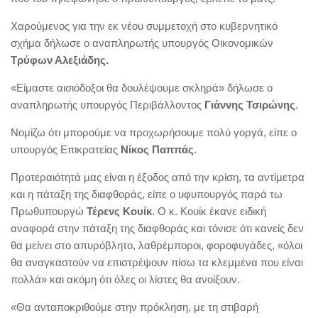
Χαρούμενος για την εκ νέου συμμετοχή στο κυβερνητικό
σχήμα δήλωσε ο αναπληρωτής υπουργός Οικονομικών
Τρύφων Αλεξιάδης.
«Είμαστε αισιόδοξοι θα δουλέψουμε σκληρά» δήλωσε ο
αναπληρωτής υπουργός Περιβάλλοντος
Γιάννης Τσιρώνης
.
Νομίζω ότι μπορούμε να προχωρήσουμε πολύ γοργά, είπε ο
υπουργός Επικρατείας
Νίκος Παππάς
.
Προτεραιότητά μας είναι η έξοδος από την κρίση, τα αντίμετρα
και η πάταξη της διαφθοράς, είπε ο υφυπουργός παρά τω
Πρωθυπουργώ
Τέρενς Κουίκ
. Ο κ. Κουίκ έκανε ειδική
αναφορά στην πάταξη της διαφθοράς και τόνισε ότι κανείς δεν
θα μείνει στο απυρόβλητο, λαθρέμποροι, φοροφυγάδες, «όλοι
θα αναγκαστούν να επιστρέψουν πίσω τα κλεμμένα που είναι
πολλά» και ακόμη ότι όλες οι λίστες θα ανοίξουν.
«Θα ανταποκριθούμε στην πρόκληση, με τη στιβαρή