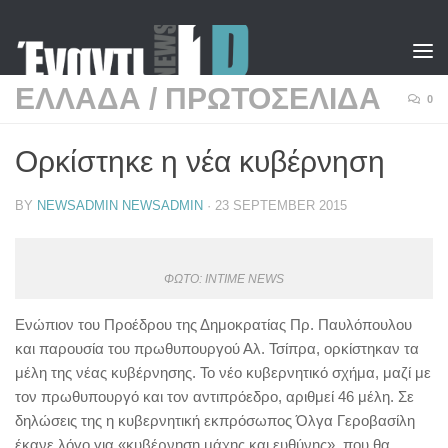
Skip to content
ΕΛΛΑΔΑ
/
ΠΡΩΤΟΣΕΛΙΔΑ
0
Ορκίστηκε η νέα κυβέρνηση
BY
NEWSADMIN NEWSADMIN
·
23 SEPTEMBER 2015
ΦΩΤΟ: INTIME NEWS
Ενώπιον του Προέδρου της Δημοκρατίας Πρ. Παυλόπουλου
και παρουσία του πρωθυπουργού Αλ. Τσίπρα, ορκίστηκαν τα
μέλη της νέας κυβέρνησης. Το νέο κυβερνητικό σχήμα, μαζί με
τον πρωθυπουργό και τον αντιπρόεδρο, αριθμεί 46 μέλη. Σε
δηλώσεις της η κυβερνητική εκπρόσωπος Όλγα Γεροβασίλη
έκανε λόγο για «κυβέρνηση μάχης και ευθύνης», που θα