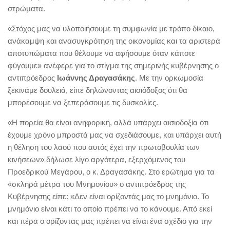
στρώματα.
«Στόχος μας να υλοποιήσουμε τη συμφωνία με τρόπο δίκαιο,
ανάκαμψη και ανασυγκρότηση της οικονομίας και τα αριστερά
αποτυπώματα που θέλουμε να αφήσουμε όταν κάποτε
φύγουμε» ανέφερε για το στίγμα της σημερινής κυβέρνησης ο
αντιπρόεδρος
Ιωάννης Δραγασάκης
. Με την ορκωμοσία
ξεκινάμε δουλειά, είπε δηλώνοντας αισιόδοξος ότι θα
μπορέσουμε να ξεπεράσουμε τις δυσκολίες.
«Η πορεία θα είναι ανηφορική, αλλά υπάρχει αισιοδοξία ότι
έχουμε χρόνο μπροστά μας να σχεδιάσουμε, και υπάρχει αυτή
η θέληση του λαού που αυτός έχει την πρωτοβουλία των
κινήσεων» δήλωσε λίγο αργότερα, εξερχόμενος του
Προεδρικού Μεγάρου, ο κ. Δραγασάκης. Στο ερώτημα για τα
«σκληρά μέτρα του Μνημονίου» ο αντιπρόεδρος της
Κυβέρνησης είπε: «Δεν είναι ορίζοντάς μας το μνημόνιο. Το
μνημόνιο είναι κάτι το οποίο πρέπει να το κάνουμε. Από εκεί
και πέρα ο ορίζοντας μας πρέπει να είναι ένα σχέδιο για την