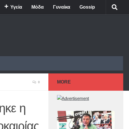
Υγεία
Μόδα
Γυναίκα
Gossip
MORE
0
ηκε η
καιρίας