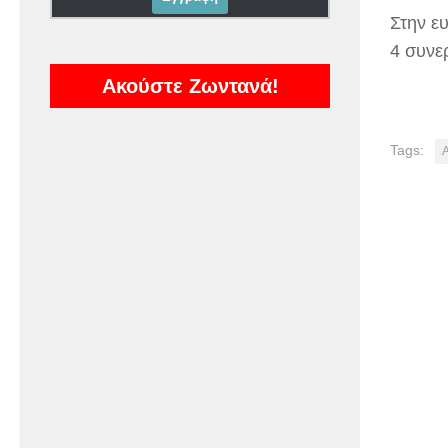
Στην ε
4 συνε
Ακούστε Ζωντανά!
Tags: