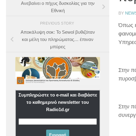
Ανεβαίνει ο πήχυς δυσκολίας για την
Εθνική
BY
NEW
PREVIOUS STORY
Όπως ε
Αποκάλυψη σοκ: Το Sewol βυθιζόταν
φαινομ
και μέλη του πληρώματος… έπιναν
Υπηρεσ
μπύρες
Στην π
πυροσβ
Συμπληρώστε το e-mail και διαβάστε
το καθημερινό newsletter του
Στην π
Radio1d.gr
συνεργ