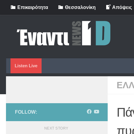
Eπικαιρότητα
Θεσσαλονίκη
Απόψεις
Skip to content
Listen Live
ΕΛ
Πά
FOLLOW:
πυ
NEXT STORY