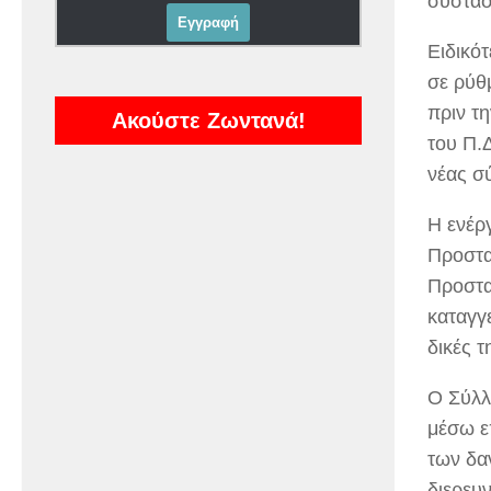
συστάσ
Ειδικό
σε ρύθ
πριν τ
Ακούστε Ζωντανά!
του Π.
νέας σ
Η ενέρ
Προστα
Προστα
καταγγ
δικές τ
Ο Σύλλ
μέσω ε
των δα
διερευν