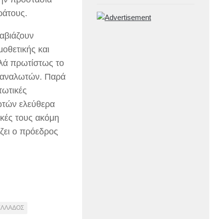
ράτους.
ραβιάζουν
μοθετικής και
λλά πρωτίστως το
αταναλωτών. Παρά
τωτικές
ωτών ελεύθερα
ικές τους ακόμη
ζει ο πρόεδρος
ΕΛΛΑΔΟΣ