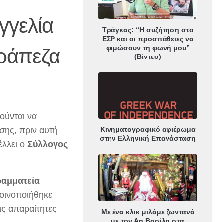
γγελία
Τράγκας: “Η συζήτηση στο
ΕΣΡ και οι προσπάθειες να
φιμώσουν τη φωνή μου”
ράπεζα
(Βίντεο)
ούνται να
σης, πριν αυτή
Κινηματογραφικό αφιέρωμα
στην Ελληνική Επανάσταση
έλλει ο
Σύλλογος
ραμματεία
 κοινοποιήθηκε
ις απαραίτητες
Με ένα κλικ μιλάμε ζωντανά
με τον Αη Βασίλη στα