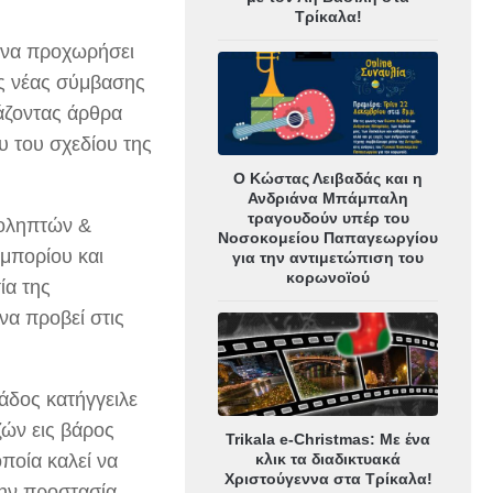
Τρίκαλα!
α να προχωρήσει
ης νέας σύμβασης
άζοντας άρθρα
υ του σχεδίου της
Ο Κώστας Λειβαδάς και η
Ανδριάνα Μπάμπαλη
τραγουδούν υπέρ του
ιοληπτών &
Νοσοκομείου Παπαγεωργίου
μπορίου και
για την αντιμετώπιση του
κορωνοϊού
ία της
να προβεί στις
δος κατήγγειλε
ζών εις βάρος
Trikala e-Christmas: Με ένα
κλικ τα διαδικτυακά
οποία καλεί να
Χριστούγεννα στα Τρίκαλα!
την προστασία