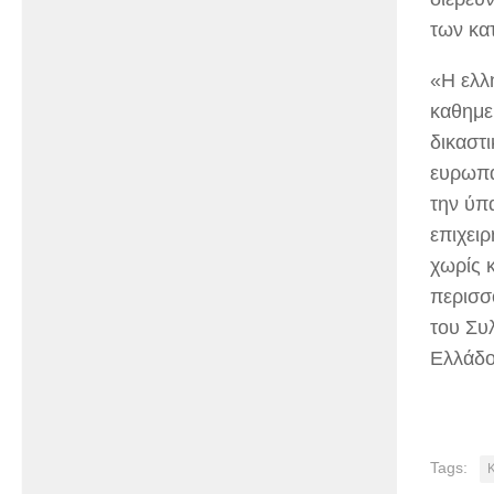
των κα
«Η ελλ
καθημερ
δικαστ
ευρωπα
την ύπ
επιχει
χωρίς 
περισσ
του Συ
Ελλάδ
Tags: