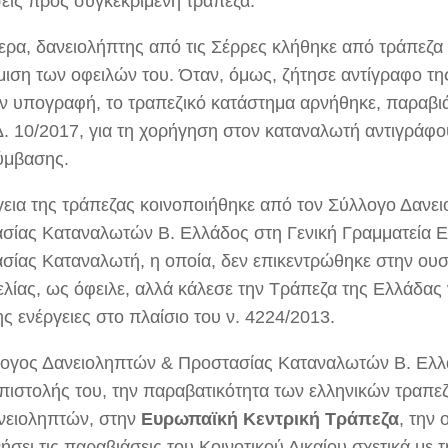
εις προς συγκεκριμένη τράπεζα.
τερα, δανειολήπτης από τις Σέρρες κλήθηκε από τράπεζ
μιση των οφειλών του. Όταν, όμως, ζήτησε αντίγραφο τ
ην υπογραφή, το τραπεζικό κατάστημα αρνήθηκε, παραβι
Δ. 10/2017, για τη χορήγηση στον καταναλωτή αντιγράφο
ύμβασης.
γεια της τράπεζας κοινοποιήθηκε από τον Σύλλογο Δανε
σίας Καταναλωτών Β. Ελλάδος στη Γενική Γραμματεία Ε
σίας Καταναλωτή, η οποία, δεν επικεντρώθηκε στην ουσ
ελίας, ως όφειλε, αλλά κάλεσε την Τράπεζα της Ελλάδας 
ης ενέργειες στο πλαίσιο του ν. 4224/2013.
ογος Δανειοληπτών & Προστασίας Καταναλωτών Β. Ελλά
πιστολής του, την παραβατικότητα των ελληνικών τραπε
νειοληπτών, στην
Ευρωπαϊκή Κεντρική Τράπεζα
, την 
ήσει τις παραβιάσεις του Κοινοτικού Δικαίου σχετικά με 