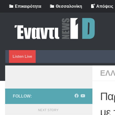
Eπικαιρότητα
Θεσσαλονίκη
Απόψεις
Skip to content
Listen Live
ΕΛ
Πα
FOLLOW:
με 
NEXT STORY