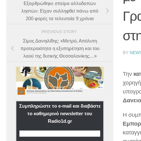
Εξαρθρώθηκε σπείρα αλλοδαπών
ληστών: Είχαν συλληφθεί πάνω από
Γρ
200 φορές τα τελευταία 9 χρόνια
στ
PREVIOUS STORY
Σίμος Δανηιλίδης: «Μετρό, Απόλυτη
προτεραιότητα η εξυπηρέτηση και του
BY
NEW
λαού της δυτικής Θεσσαλονίκης…»
Την
κα
χορηγή
υπογρα
Δανει
Συμπληρώστε το e-mail και διαβάστε
το καθημερινό newsletter του
Η συμπ
Radio1d.gr
Εμπορ
καταγγ