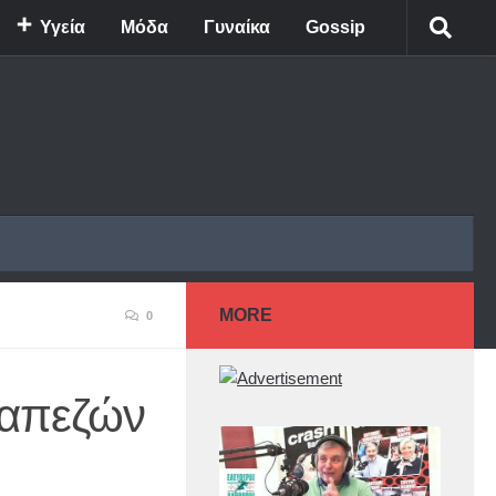
Υγεία
Μόδα
Γυναίκα
Gossip
MORE
0
ραπεζών