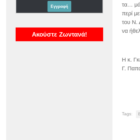
τα… μά
περί μ
του Ν.
να ήθε
Ακούστε Ζωντανά!
Η κ. Γ
Γ. Παπα
Tags: