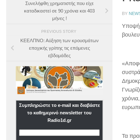
Συνελήφθη χρηματιστής που είχε
καταδικαστεί σε 90 χρόνια και 403
BY
NEW
μήνες !
Υποψήφ
PREVIOUS STORY
βουλευ
ΚΕΕΛΠΝΟ: Αύξηση των κρουσμάτων
εποχικής γρίπης τις επόμενες
εβδομάδες
«Αποφά
συστρά
Δημοκρ
Γνωρίζ
χρόνια
Συμπληρώστε το e-mail και διαβάστε
ευρωπα
το καθημερινό newsletter του
Radio1d.gr
Τα προ