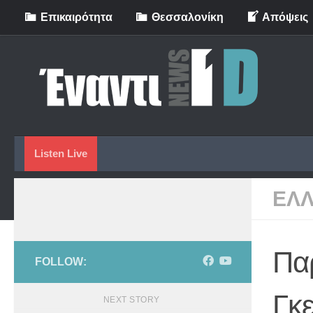
Eπικαιρότητα
Θεσσαλονίκη
Απόψεις
Skip to content
Listen Live
ΕΛ
Πα
FOLLOW:
Γκ
NEXT STORY