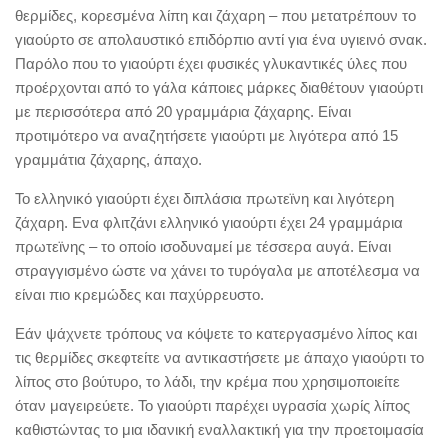
θερμίδες, κορεσμένα λίπη και ζάχαρη – που μετατρέπουν το
γιαούρτο σε απολαυστικό επιδόρπιο αντί για ένα υγιεινό σνακ.
Παρόλο που το γιαούρτι έχει φυσικές γλυκαντικές ύλες που
προέρχονται από το γάλα κάποιες μάρκες διαθέτουν γιαούρτι
με περισσότερα από 20 γραμμάρια ζάχαρης. Είναι
προτιμότερο να αναζητήσετε γιαούρτι με λιγότερα από 15
γραμμάτια ζάχαρης, άπαχο.
Το ελληνικό γιαούρτι έχει διπλάσια πρωτεϊνη και λιγότερη
ζάχαρη. Ενα φλιτζάνι ελληνικό γιαούρτι έχει 24 γραμμάρια
πρωτεϊνης – το οποίο ισοδυναμεί με τέσσερα αυγά. Είναι
στραγγισμένο ώστε να χάνει τo τυρόγαλα με αποτέλεσμα να
είναι πιο κρεμώδες και παχύρρευστο.
Eάν ψάχνετε τρόπους να κόψετε το κατεργασμένο λίπος και
τις θερμίδες σκεφτείτε να αντικαστήσετε με άπαχο γιαούρτι το
λίπος στο βούτυρο, το λάδι, την κρέμα που χρησιμοποιείτε
όταν μαγειρεύετε. Το γιαούρτι παρέχει υγρασία χωρίς λίπος
καθιστώντας το μια ιδανική εναλλακτική για την προετοιμασία