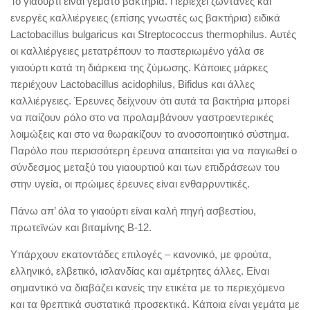
Το γιαούρτι είναι γεμάτο βακτήρια. Περιέχει ζωντανές και
ενεργές καλλιέργειες (επίσης γνωστές ως βακτήρια) ειδικά
Lactobacillus bulgaricus και Streptococcus thermophilus. Αυτές
οι καλλιέργειες μετατρέπουν το παστεριωμένο γάλα σε
γιαούρτι κατά τη διάρκεια της ζύμωσης. Κάποιες μάρκες
περιέχουν Lactobacillus acidophilus, Bifidus και άλλες
καλλιέργειες. Έρευνες δείχνουν ότι αυτά τα βακτήρια μπορεί
να παίζουν ρόλο στο να προλαμβάνουν γαστροεντερικές
λοιμώξεις και στο να θωρακίζουν το ανοσοποιητικό σύστημα.
Παρόλο που περισσότερη έρευνα απαιτείται για να παγιωθεί ο
σύνδεσμος μεταξύ του γιαουρτιού και των επιδράσεων του
στην υγεία, οι πρώιμες έρευνες είναι ενθαρρυντικές.
Πάνω απ’ όλα το γιαούρτι είναι καλή πηγή ασβεστίου,
πρωτεϊνών και βιταμίνης Β-12.
Υπάρχουν εκατοντάδες επιλογές – κανονικό, με φρούτα,
ελληνικό, ελβετικό, ισλανδίας και αμέτρητες άλλες. Είναι
σημαντικό να διαβάζει κανείς την ετικέτα με το περιεχόμενο
και τα θρεπτικά συστατικά προσεκτικά. Κάποια είναι γεμάτα με