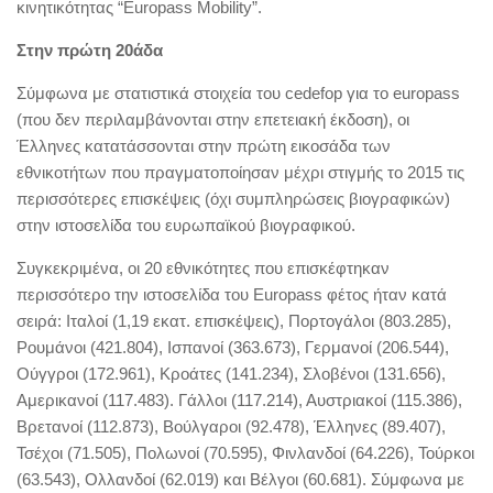
κινητικότητας “Europass Mobility”.
Στην πρώτη 20άδα
Σύμφωνα με στατιστικά στοιχεία του cedefop για το europass
(που δεν περιλαμβάνονται στην επετειακή έκδοση), οι
Έλληνες κατατάσσονται στην πρώτη εικοσάδα των
εθνικοτήτων που πραγματοποίησαν μέχρι στιγμής το 2015 τις
περισσότερες επισκέψεις (όχι συμπληρώσεις βιογραφικών)
στην ιστοσελίδα του ευρωπαϊκού βιογραφικού.
Συγκεκριμένα, οι 20 εθνικότητες που επισκέφτηκαν
περισσότερο την ιστοσελίδα του Europass φέτος ήταν κατά
σειρά: Ιταλοί (1,19 εκατ. επισκέψεις), Πορτογάλοι (803.285),
Ρουμάνοι (421.804), Ισπανοί (363.673), Γερμανοί (206.544),
Ούγγροι (172.961), Κροάτες (141.234), Σλοβένοι (131.656),
Αμερικανοί (117.483). Γάλλοι (117.214), Αυστριακοί (115.386),
Βρετανοί (112.873), Βούλγαροι (92.478), Έλληνες (89.407),
Τσέχοι (71.505), Πολωνοί (70.595), Φινλανδοί (64.226), Τούρκοι
(63.543), Ολλανδοί (62.019) και Βέλγοι (60.681). Σύμφωνα με