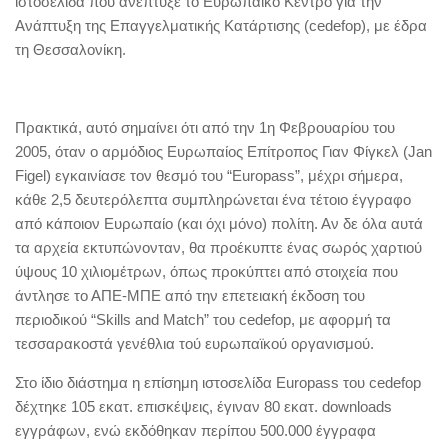
ιστοσελίδα που ανέπτυξε το Ευρωπαϊκό Κέντρο για την
Ανάπτυξη της Επαγγελματικής Κατάρτισης (cedefop), με έδρα
τη Θεσσαλονίκη.
Πρακτικά, αυτό σημαίνει ότι από την 1η Φεβρουαρίου του
2005, όταν ο αρμόδιος Ευρωπαίος Επίτροπος Γιαν Φίγκελ (Jan
Figel) εγκαινίασε τον θεσμό του “Europass”, μέχρι σήμερα,
κάθε 2,5 δευτερόλεπτα συμπληρώνεται ένα τέτοιο έγγραφο
από κάποιον Ευρωπαίο (και όχι μόνο) πολίτη. Αν δε όλα αυτά
τα αρχεία εκτυπώνονταν, θα προέκυπτε ένας σωρός χαρτιού
ύψους 10 χιλιομέτρων, όπως προκύπτει από στοιχεία που
άντλησε το ΑΠΕ-ΜΠΕ από την επετειακή έκδοση του
περιοδικού “Skills and Match” του cedefop, με αφορμή τα
τεσσαρακοστά γενέθλια τού ευρωπαϊκού οργανισμού.
Στο ίδιο διάστημα η επίσημη ιστοσελίδα Europass του cedefop
δέχτηκε 105 εκατ. επισκέψεις, έγιναν 80 εκατ. downloads
εγγράφων, ενώ εκδόθηκαν περίπου 500.000 έγγραφα