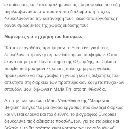
εκπαίδευσης και έτσι συμπληρώνει τις πληροφορίες που ήδη
περιλαμβάνονται στα πρωτότυπα διπλώματα ή πτυχία,
διευκολύνοντας την κατανόησή τους, ιδίως από εργοδότες ή
οργανισμούς εκτός της χώρας έκδοσής τους.
Μαρτυρίες για τη χρήση του Europass
“Κάποιοι εργοδότες προτίμησαν το Europass γιατί τους
διευκόλυνε στη σύγκριση των διάφορων υποψηφίων. Όταν
έκανα αίτηση στο Πανεπιστήμιο της Οξφόρδης, το Diploma
Supplement μού φάνηκε επίσης πολύ χρήσιμο εργαλείο,
προκειμένου να περιγράψω τη γνώση και τις δεξιότητες που
απέκτησα στη διάρκεια των προπτυχιακών και μεταπτυχιακών
σπουδών μου” δηλώνει η Μaria Tirri από τη Φιλανδία.
Απ΄ την πλευρά του ο Marc Vandeleene της “Manpower
Belgium” εξηγεί: “Σε μια αγορά εργασίας που αλλάζει διαρκώς
και γίνεται ολοένα και πιο διεθνής, το βιογραφικό Europass
διευκολύνει τις διαδικασίες προσλήψεων για τις εταιρείες και
βελτιώνει τη δυνατότητα κινητικότητας των εργαζομένων”.