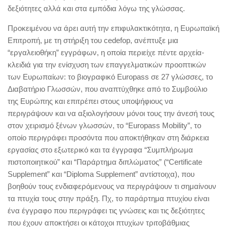
δεξιότητες αλλά και στα εμπόδια λόγω της γλώσσας.
Προκειμένου να άρει αυτή την επιφυλακτικότητα, η Ευρωπαϊκή
Επιτροπή, με τη στήριξη του cedefop, ανέπτυξε μια
“εργαλειοθήκη” εγγράφων, η οποία περιείχε πέντε αρχεία-
κλειδιά για την ενίσχυση των επαγγελματικών προοπτικών
των Ευρωπαίων: το βιογραφικό Europass σε 27 γλώσσες, το
Διαβατήριο Γλωσσών, που αναπτύχθηκε από το Συμβούλιο
της Ευρώπης και επιτρέπει στους υποψήφιους να
περιγράψουν και να αξιολογήσουν μόνοι τους την άνεσή τους
στον χειρισμό ξένων γλωσσών, το “Europass Mobility”, το
οποίο περιγράφει προσόντα που αποκτήθηκαν στη διάρκεια
εργασίας στο εξωτερικό και τα έγγραφα “Συμπλήρωμα
πιστοποιητικού” και “Παράρτημα διπλώματος” (“Certificate
Supplement” και “Diploma Supplement” αντίστοιχα), που
βοηθούν τους ενδιαφερόμενους να περιγράψουν τι σημαίνουν
τα πτυχία τους στην πράξη. Πχ, το παράρτημα πτυχίου είναι
ένα έγγραφο που περιγράφει τις γνώσεις και τις δεξιότητες
που έχουν αποκτήσει οι κάτοχοι πτυχίων τριτοβάθμιας