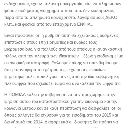
ενδεχομένως έχουν πολυετή συνεργασία, είτε να πληρώσουν
φόρο εισοδήματος για χρήματα που ποτέ δεν εισέπραξαν,
πέρα από τα απλήρωτα κοινόχρηστα, λογαριασμούς ΔΕΚΟ
κλπ., και φυσικά από τον επερχόμενο ΕΝΦΙΑ…
Είναι προφανές ότι η ρύθμιση αυτή θα έχει άκρως δυσμενείς
επιπτώσεις στους επιχειρηματίες και κυρίως τους
μικρομεσαίους, για πολλούς από τους οποίους η -αναγκαστική
πλέον, από την πλευρά των ιδιοκτητών – έξωση ισοδυναμεί με
οικονομική καταστροφή. Θέλουμε επίσης να υπενθυμίσουμε
ότι η επαναφορά του μέτρου της εκχώρησης ενοικίων
ψηφίστηκε μόλις πριν λίγους μήνες από την ίδια κυβερνητική
πλειοψηφία που σχεδιάζει τώρα να ανακαλέσει την ψήφο της.
Η ΠΟΜΙΔΑ καλεί την κυβέρνηση να μην προχωρήσει στην
ψήφιση αυτού του καταστρεπτικού για την οικονομία και την
κοινωνία μέτρου και σε κάθε περίπτωση να διασφαλίσει ότι οι
όποιες αλλαγές θα ισχύσουν για τα εισοδήματα του 2015 και
όχι γι’ αυτά του 2014. Διαφορετικά οι ιδιοκτήτες θα πρέπει να