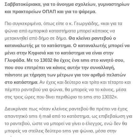
Σαββατοκύριακα, για το άνοιγμα σχολείων, γυμναστηρίων
και πρακτορείων ΟΠΑΠ και για το ψάρεμα.
Πιο συγκεκριμένα, όπως είπε ο κ. Γεωργιάδης, «και για τα
ψώνια από εμπορικά καταστήματα μπορεί κάποιος να
μετακινηθεί από δήμο σε δήμο.
Θα κλείνει ραντεβού ο
καταναλωτής με το κατάστημα. Ο καταναλωτής μπορεί να
μένει στην Κηφισιά και το κατάστημα να είναι στην
Γλυφάδα. Με το 13032 θα έχεις ένα sms στο κινητό σου,
που σου επιτρέπει να κάνεις αυτήν την συναλλαγή,
πάντοτε με τήρηση των μέτρων για τον αριθμό πελατών
στο κατάστημα
. Αν έχεις και δεύτερο και τρίτο και τέταρτο και
πέμπτο ραντεβού για ψώνια, θα μπορείς να το κάνεις, μέσα
στις τρεις ώρες που δίνει περιθώριο το sms στο 13032».
Διευκρίνισε πως «όταν κλείνεις ραντεβού θα πρέπει να έχεις
απαντητικό sms ή mail από το κατάστημα, ως επιβεβαίωση για
το ραντεβού, ώστε να μπορεί να γίνει ο έλεγχος, ενώ δεν θα
μπορείς να στείλεις δεύτερο sms για ψώνια, μέσα στην