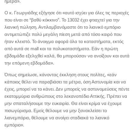
ημέρα».
Ο κ. Γεωργιάδης εξήγησε ότι «αυτό ισχύει για όλες τις περιοχές
που είναι σε “βαθύ κόκκινο”. Το 13032 έχει φτιαχτεί για την
λιανική πώληση. Αντιλαμβανόμαστε ότι το λιανικό εμπόριο
αντιμετώπιζε πολύ μεγάλη πίεση μετά από τόσο καιρό που
ήταν κλειστό. Το άνοιγμα αφορά όλα τα καταστήματα, εκτός
από αυτά σε mall και τα πολυκαταστήματα. Εάν η πρώτη
εβδομάδα εξελιχθεί καλά, θα μπορούσαν να ανοίξουν και αυτά
την επόμενη εβδομάδα».
Όπως σημείωσε, κάνοντας έκκληση στους πολίτες, «εάν
κάποιος θέλει να παραβιάσει τα μέτρα, όση Αστυνομία και να
έχεις, μπορεί να το κάνει. Δεν μπορείς να αστυνομεύσεις πέντε
εκατομμύρια ανθρώπους στο λεκανοπέδιο Αττικής. Πρέπει να
μην σπαταλήσουμε την ευκαιρία. Θα είναι κρίμα να έχουμε
πισωγύρισμα. Εμείς θέλουμε να μην ξανακλείσει το
λιανεμπόριο, θέλουμε να ανοίγει σταδιακά το λιανικό
εμπόριο».