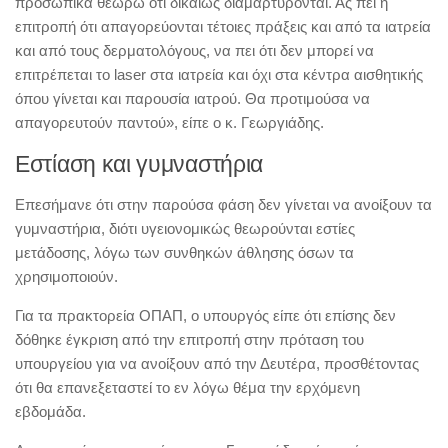
προσωπικά θεωρώ ότι δικαίως διαμαρτύρονται. Ας πει η
επιτροπή ότι απαγορεύονται τέτοιες πράξεις και από τα ιατρεία
και από τους δερματολόγους, να πει ότι δεν μπορεί να
επιτρέπεται το laser στα ιατρεία και όχι στα κέντρα αισθητικής
όπου γίνεται και παρουσία ιατρού. Θα προτιμούσα να
απαγορευτούν παντού», είπε ο κ. Γεωργιάδης.
Εστίαση και γυμναστήρια
Επεσήμανε ότι στην παρούσα φάση δεν γίνεται να ανοίξουν τα
γυμναστήρια, διότι υγειονομικώς θεωρούνται εστίες
μετάδοσης, λόγω των συνθηκών άθλησης όσων τα
χρησιμοποιούν.
Για τα πρακτορεία ΟΠΑΠ, ο υπουργός είπε ότι επίσης δεν
δόθηκε έγκριση από την επιτροπή στην πρόταση του
υπουργείου για να ανοίξουν από την Δευτέρα, προσθέτοντας
ότι θα επανεξεταστεί το εν λόγω θέμα την ερχόμενη
εβδομάδα.