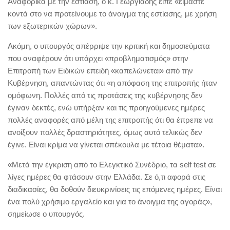
Αναφορικά με την εστίαση, ο κ. Γεωργιάδης είπε «είμαστε
κοντά στο να προτείνουμε το άνοιγμα της εστίασης, με χρήση
των εξωτερικών χώρων».
Ακόμη, ο υπουργός απέρριψε την κριτική και δημοσιεύματα
που αναφέρουν ότι υπάρχει «προβληματισμός» στην
Επιτροπή των Ειδικών επειδή «καπελώνεται» από την
Κυβέρνηση, απαντώντας ότι «η απόφαση της επιτροπής ήταν
ομόφωνη. Πολλές από τις προτάσεις της κυβέρνησης δεν
έγιναν δεκτές, ενώ υπήρξαν και τις προηγούμενες ημέρες
πολλές αναφορές από μέλη της επιτροπής ότι θα έπρεπε να
ανοίξουν πολλές δραστηριότητες, όμως αυτό τελικώς δεν
έγινε. Είναι κρίμα να γίνεται σπέκουλα με τέτοια θέματα».
«Μετά την έγκριση από το Ελεγκτικό Συνέδριο, τα self test σε
λίγες ημέρες θα φτάσουν στην Ελλάδα. Σε ό,τι αφορά στις
διαδικασίες, θα δοθούν διευκρινίσεις τις επόμενες ημέρες. Είναι
ένα πολύ χρήσιμο εργαλείο και για το άνοιγμα της αγοράς»,
σημείωσε ο υπουργός.