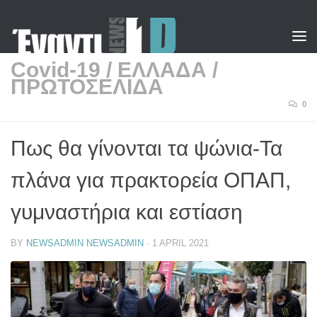
Skip to content
Covid-19
/
ΕΛΛΑΔΑ
/
ΠΡΩΤΟΣΕΛΙΔΑ
0
Πως θα γίνονται τα ψώνια-Τα
πλάνα για πρακτορεία ΟΠΑΠ,
γυμναστήρια και εστίαση
BY
NEWSADMIN NEWSADMIN
·
1 APRIL 2021