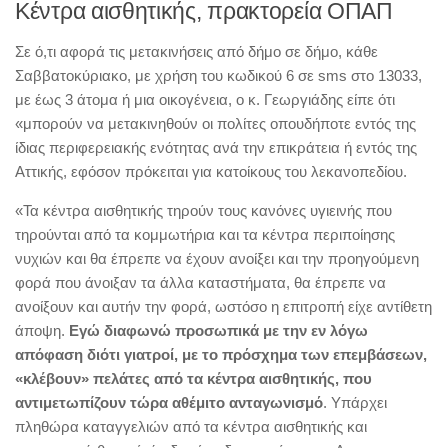
Κέντρα αισθητικής, πρακτορεία ΟΠΑΠ
Σε ό,τι αφορά τις μετακινήσεις από δήμο σε δήμο, κάθε
Σαββατοκύριακο, με χρήση του κωδικού 6 σε sms στο 13033,
με έως 3 άτομα ή μια οικογένεια, ο κ. Γεωργιάδης είπε ότι
«μπορούν να μετακινηθούν οι πολίτες οπουδήποτε εντός της
ίδιας περιφερειακής ενότητας ανά την επικράτεια ή εντός της
Αττικής, εφόσον πρόκειται για κατοίκους του λεκανοπεδίου.
«Τα κέντρα αισθητικής τηρούν τους κανόνες υγιεινής που
τηρούνται από τα κομμωτήρια και τα κέντρα περιποίησης
νυχιών και θα έπρεπε να έχουν ανοίξει και την προηγούμενη
φορά που άνοιξαν τα άλλα καταστήματα, θα έπρεπε να
ανοίξουν και αυτήν την φορά, ωστόσο η επιτροπή είχε αντίθετη
άποψη.
Εγώ διαφωνώ προσωπικά με την εν λόγω
απόφαση διότι γιατροί, με το πρόσχημα των επεμβάσεων,
«κλέβουν» πελάτες από τα κέντρα αισθητικής, που
αντιμετωπίζουν τώρα αθέμιτο ανταγωνισμό
. Υπάρχει
πληθώρα καταγγελιών από τα κέντρα αισθητικής και