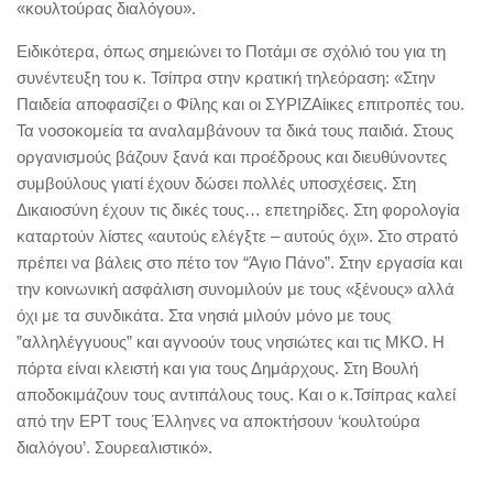
«κουλτούρας διαλόγου».
Ειδικότερα, όπως σημειώνει το Ποτάμι σε σχόλιό του για τη
συνέντευξη του κ. Τσίπρα στην κρατική τηλεόραση: «Στην
Παιδεία αποφασίζει ο Φίλης και οι ΣΥΡΙΖΑίικες επιτροπές του.
Τα νοσοκομεία τα αναλαμβάνουν τα δικά τους παιδιά. Στους
οργανισμούς βάζουν ξανά και προέδρους και διευθύνοντες
συμβούλους γιατί έχουν δώσει πολλές υποσχέσεις. Στη
Δικαιοσύνη έχουν τις δικές τους… επετηρίδες. Στη φορολογία
καταρτούν λίστες «αυτούς ελέγξτε – αυτούς όχι». Στο στρατό
πρέπει να βάλεις στο πέτο τον “Άγιο Πάνο”. Στην εργασία και
την κοινωνική ασφάλιση συνομιλούν με τους «ξένους» αλλά
όχι με τα συνδικάτα. Στα νησιά μιλούν μόνο με τους
”αλληλέγγυους” και αγνοούν τους νησιώτες και τις ΜΚΟ. Η
πόρτα είναι κλειστή και για τους Δημάρχους. Στη Βουλή
αποδοκιμάζουν τους αντιπάλους τους. Και ο κ.Τσίπρας καλεί
από την ΕΡΤ τους Έλληνες να αποκτήσουν ‘κουλτούρα
διαλόγου’. Σουρεαλιστικό».