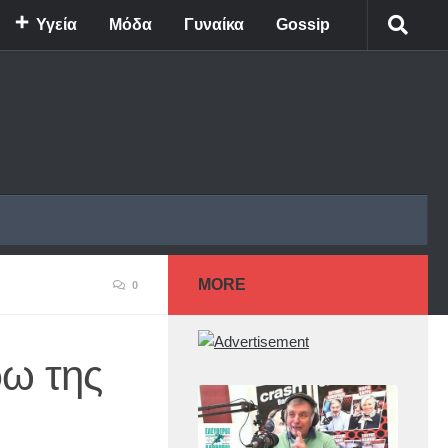
Υγεία
Μόδα
Γυναίκα
Gossip
MORE
0
ρω της