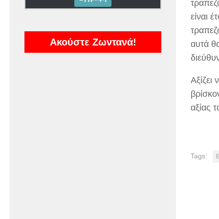
τραπεζ
είναι 
τραπεζ
Ακούστε Ζωντανά!
αυτά θ
διεύθυ
Αξίζει
βρίσκο
αξίας 
Tags: