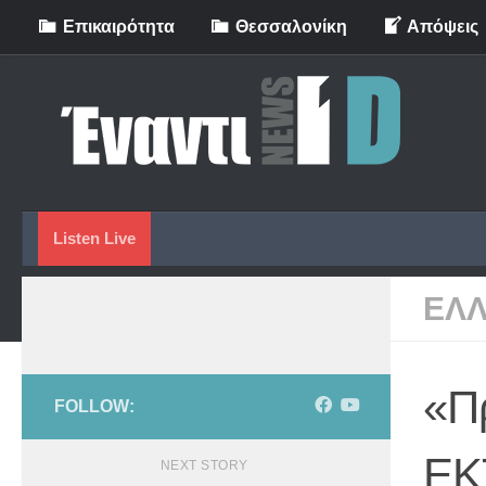
Eπικαιρότητα
Θεσσαλονίκη
Απόψεις
Skip to content
Listen Live
ΕΛ
«Πρ
FOLLOW:
ΕΚ
NEXT STORY