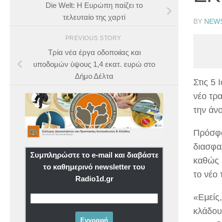
Die Welt: Η Ευρώπη παίζει το
τελευταίο της χαρτί
BY
NEW
PREVIOUS STORY
Τρία νέα έργα οδοποιίας και
υποδομών ύψους 1,4 εκατ. ευρώ στο
Δήμο Δέλτα
Στις 5
νέο τρ
την άνο
Πρόσφα
διασφα
Συμπληρώστε το e-mail και διαβάστε
καθώς 
το καθημερινό newsletter του
το νέο
Radio1d.gr
«Εμείς
κλάδους