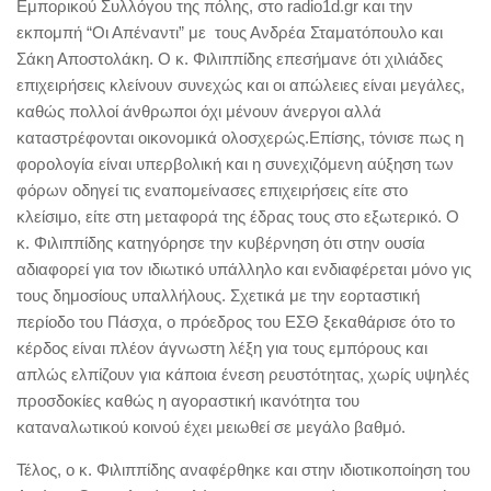
Εμπορικού Συλλόγου της πόλης, στο radio1d.gr και την
εκπομπή “Οι Απέναντι” με τους Ανδρέα Σταματόπουλο και
Σάκη Αποστολάκη. Ο κ. Φιλιππίδης επεσήμανε ότι χιλιάδες
επιχειρήσεις κλείνουν συνεχώς και οι απώλειες είναι μεγάλες,
καθώς πολλοί άνθρωποι όχι μένουν άνεργοι αλλά
καταστρέφονται οικονομικά ολοσχερώς.Επίσης, τόνισε πως η
φορολογία είναι υπερβολική και η συνεχιζόμενη αύξηση των
φόρων οδηγεί τις εναπομείνασες επιχειρήσεις είτε στο
κλείσιμο, είτε στη μεταφορά της έδρας τους στο εξωτερικό. Ο
κ. Φιλιππίδης κατηγόρησε την κυβέρνηση ότι στην ουσία
αδιαφορεί για τον ιδιωτικό υπάλληλο και ενδιαφέρεται μόνο γις
τους δημοσίους υπαλλήλους. Σχετικά με την εορταστική
περίοδο του Πάσχα, ο πρόεδρος του ΕΣΘ ξεκαθάρισε ότο το
κέρδος είναι πλέον άγνωστη λέξη για τους εμπόρους και
απλώς ελπίζουν για κάποια ένεση ρευστότητας, χωρίς υψηλές
προσδοκίες καθώς η αγοραστική ικανότητα του
καταναλωτικού κοινού έχει μειωθεί σε μεγάλο βαθμό.
Τέλος, ο κ. Φιλιππίδης αναφέρθηκε και στην ιδιοτικοποίηση του