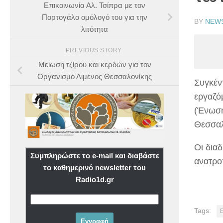
Eπικοινωνία Αλ. Τσίπρα με τον
Πορτογάλο ομόλογό του για την
BY
NEW
λιτότητα
PREVIOUS STORY
Μείωση τζίρου και κερδών για τον
Οργανισμό Λιμένος Θεσσαλονίκης
Συγκέν
εργαζό
(Ένωση
Θεσσαλ
Οι διαδ
Συμπληρώστε το e-mail και διαβάστε
ανατρο
το καθημερινό newsletter του
Radio1d.gr
Tags: