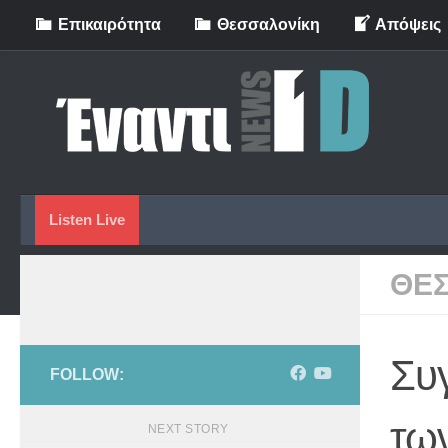
Eπικαιρότητα
Θεσσαλονίκη
Απόψεις
Skip to content
Listen Live
ΘΕ
Συ
FOLLOW:
τω
NEXT STORY