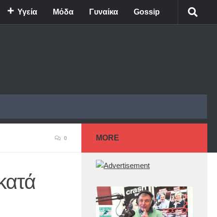
Υγεία
Μόδα
Γυναίκα
Gossip
MORE
0
κατά