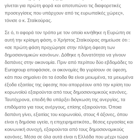
γίνεται για πρώτη φορά και αποτυπώνει τις διαφορετικές
προσεγγίσεις που υπάρχουν από τις ευρωπαϊκές χώρες»,
τόνισε ο κ. Σταϊκούρας.
Σε ό, τι αφορά τον τρόπο με τον οποίο κινήθηκε η Ευρώπη σε
αυτή την κρίσιμη φάση, ο Χρήστος Σταϊκούρας σημείωσε ότι :
«σε πρώτη φάση προχώρησε στην πλήρη άφεση των
δημοσιονομικών κανόνων. Δόθηκε η δυνατότητα να γίνουν
δαπάνες στην οικονομία. Πριν από περίπου δύο εβδομάδες το
Eurogroup αποφάσισε, οι οικονομίες θα γυρίσουν σε ύφεση,
κάτι που σημαίνει ότι τα έσοδα θα είναι μειωμένα, τα μειωμένα
έξοδα εξαιτίας της ύφεσης που απορρέουν από την κρίση του
κορωνοϊού εξαιρούνται από τους δημοσιονομικούς κανόνες.
Ταυτόχρονα, επειδή θα υπάρξει διόγκωση της ανεργίας, τα
επιδόματα για τους ανέργους, επίσης εξαιρούνται. Όποια
δαπάνη γίνει, εξαιτίας του κορωνοϊού, στους 4 άξονες, όπου
είναι η δημόσια υγεία, η επιχειρηματικότα,, θέσεις εργασίας και
κοινωνική συνοχή, εξαιρούνται από τους δημοσιονομικούς
κανόνες. Μέσα σε όλα αυτά είναι η Ελλάδα που μέχρι τώρα