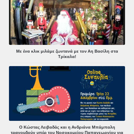
Με ένα κλικ μιλάμε ζωντανά με τον Αη Βασίλη στα
Τρίκαλα!
Ο Κώστας Λειβαδάς και η Ανδριάνα Μπάμπαλη
τραγουδούν υπέρ του Νοσοκομείου Παπαγεωργίου για