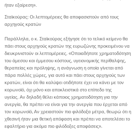
ήταν εξαίρεση».
Σταϊκούρας: Οι λεπτομέρειες θα αποφασιστούν από τους
αρχηγούς κρατών
Παράλληλα, ο κ. Σταϊκούρας εξήγησε ότι το τελικό κείμενο θα
πάει στους αρχηγούς κρατών της ευρωζώνης προκειμένου να
διευκρινιστούν οι λεπτομέρειες. «Οποιαδήποτε χρηματοδότηση
του άμεσου και έμμεσου κόστους, υγειονομικής περίθαλψης,
θεραπείας και πρόληψης, η ανάγνωση η οποία γίνεται από
πάρα πολλές χώρες, για αυτό και πάει στους αρχηγούς των
κρατών, είναι ότι θα καλύψει οτιδήποτε έχει να κάνει με τον
κορωνοϊό, όχι μόνο και αποκλειστικά στο επίπεδο της
υγείας. Αν δηλαδή θέλει κάποιος χρηματοδότηση για την
ανεργία, θα πρέπει να είναι για την ανεργία που έρχεται από
τον κορωνοϊό, Αν χρειαστούν πιο φιλόδοξα μέτρα, θεωρώ ότι η
χθεσινή ήταν μια θετική απόφαση και πρέπει να αποτελέσει το
εφαλτήριο για ακόμα πιο φιλόδοξες αποφάσεις».