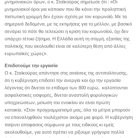
μνημονιακών όρων, ο κ. Σταϊκούρας σημείωσε ότι : «Οι
μνημονιακοί όροι για κάποιον που θα κάνει την προληπτική
πιστωτική γραμμή δεν έχουν σχέση με τον κορωνοϊό. Με τα
σημερινά δεδομένα, με τις εκτιμήσεις για το μέλλον, με βασικό
σενάριο το πότε θα τελειώσει η κρίση του κορωνοϊού, όχι δεν
υπάρχει τέτοιο ζήτημα. Η Ελλάδα αυτή τη στιγμή, εξαιτίας της
πολιτικής που ακολουθεί είναι σε καλύτερη θέση από άλλες
ευρωπαϊκές χώρες».
Επιδοτούμε την εργασία
Ο κ. Σταϊκούρας απάντησε στις αιτιάσεις της αντιπολίτευσης,
ότι η κυβέρνηση επιδοτεί την ανεργία και όχι την εργασία
λέγοντας ότι δίνεται το επίδομα των 800 ευρώ, καλύπτονται
ασφαλιστικές εισφορές, δίνεται αναστολή φορολογικών
υποχρεώσεων, μείωση του ενοικίου αν είναι πρώτη
κατοικία. «Στον προγραμματισμό μας, όλα τα μέτρα μπορούν
να επαναληφθούν τουλάχιστον ακόμα μια φορά. Η κυβέρνηση
παίρνει αποφάσεις σύμφωνα με τους ειδικούς κι εμείς
ακολουθούμε, για αυτό πρέπει να ρίξουμε γρήγορα πολλά