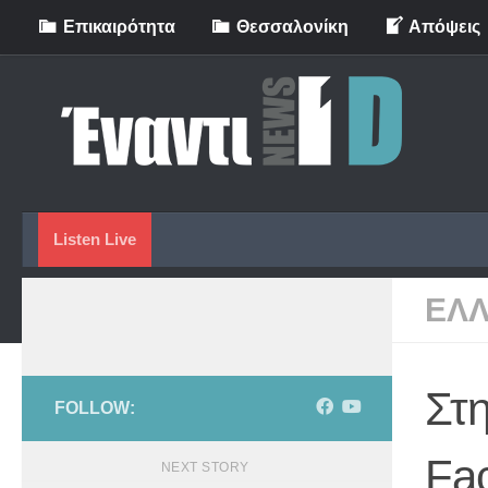
Eπικαιρότητα
Θεσσαλονίκη
Απόψεις
Skip to content
Listen Live
ΕΛ
Στ
FOLLOW:
Fa
NEXT STORY