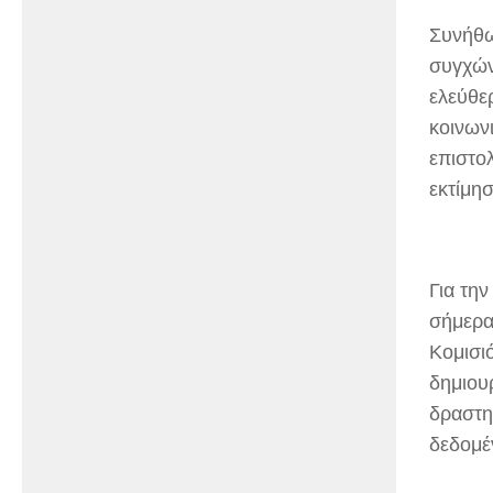
Συνήθω
συγχών
ελεύθε
κοινων
επιστο
εκτίμησ
Για τη
σήμερα
Κομισι
δημιου
δραστη
δεδομέ