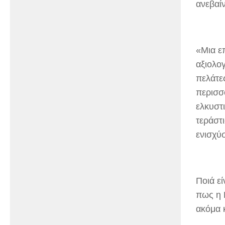
ανεβαί
«Μια επ
αξιολο
πελάτε
περισσ
ελκυστ
τεράστι
ενισχύ
Ποιά ε
πως η 
ακόμα κ