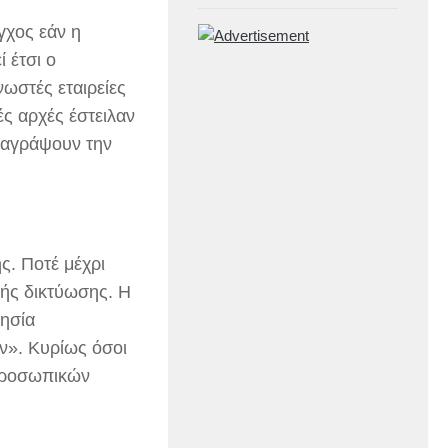
γχος εάν η
 έτσι ο
νωστές εταιρείες
ές αρχές έστειλαν
αταγράψουν την
ς. Ποτέ μέχρι
κής δικτύωσης. Η
λησία
ν». Κυρίως όσοι
 προσωπικών