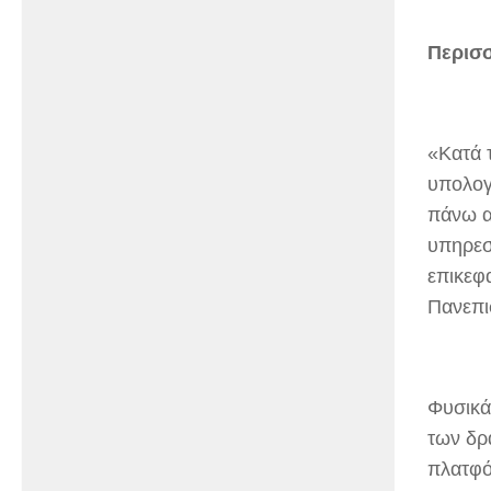
Περισ
«Κατά 
υπολογ
πάνω απ
υπηρεσ
επικεφ
Πανεπι
Φυσικά
των δρα
πλατφόρ