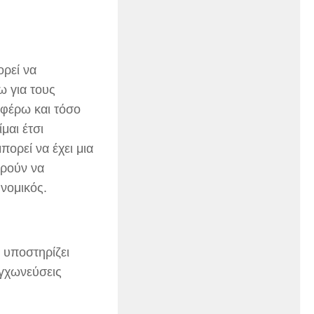
ορεί να
ω για τους
φέρω και τόσο
μαι έτσι
ορεί να έχει μια
πορούν να
 νομικός.
 υποστηρίζει
γχωνεύσεις