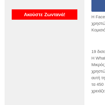
Ακούστε Ζωντανά!
H Face
χρηστώ
Κομισι
19 δισ
Η What
Μικρός
χρηστώ
αυτή τ
τα 450
χρειάζε