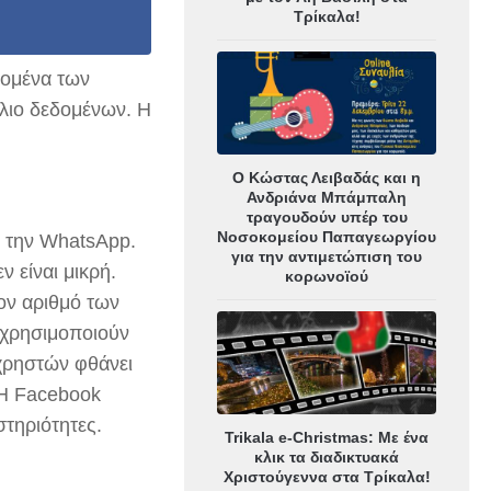
Τρίκαλα!
δομένα των
λιο δεδομένων. Η
Ο Κώστας Λειβαδάς και η
Ανδριάνα Μπάμπαλη
τραγουδούν υπέρ του
Νοσοκομείου Παπαγεωργίου
ι την WhatsApp.
για την αντιμετώπιση του
 είναι μικρή.
κορωνοϊού
τον αριθμό των
 χρησιμοποιούν
χρηστών φθάνει
. Η Facebook
στηριότητες.
Trikala e-Christmas: Με ένα
κλικ τα διαδικτυακά
Χριστούγεννα στα Τρίκαλα!