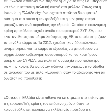
«Η Ελλάδα αποτελεί ένα παράδειγμα για το πώς θα μπορούσε
να είναι η ισπανική πολιτική σκηνή στο μέλλον. Όπως και η
Ισπανία, η Ελλάδα είχε ένα σχετικά σταθερό δικομματικό
σύστημα στο οποιο η κεντροδεξιά και η κεντροαριστερά
μοιράζονταν ανά περιόδους την εξουσία. Ωστόσο η οικονομική
κρίση προκάλεσε ταχεία άνοδο του αριστερού ΣΥΡΙΖΑ, που
είναι αντίθετος στα μέτρα λιτότητας της ΕΕ τα οποία στηρίζουν
τα μεγάλα κόμματα. Το 2012, χρειάστηκαν δύο εκλογικές
αναμετρήσεις για τα κόμματα εξουσίας να μπορέσουν να
σχηματίσουν κυβέρνηση συνασπισμού και να κρατήσουν
μακριά τον ΣΥΡΙΖΑ, μια πολιτική συμμαχία που παλιότερα,
πριν την κρίση, θα φαινόταν αδιανόητη» σημειώνει το Stratfor
σε ανάλυσή του με τίτλο: «Ευρώπη, όταν το αδιανόητο γίνεται
δυνατό» και προσθέτει:
«Ωστόσο η Ελλάδα είναι πιθανό να επιστρέψει στο επίκεντρο
της ευρωπαϊκής κρίσης τον επόμενο χρόνο, όταν το
κοινουβούλιο επιχειρήσει να εκλέξει νέο πρόεδρο της