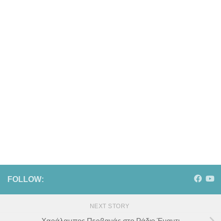
FOLLOW:
NEXT STORY
Χαράλαμπος Περβανάς στο Ράδιο Έναντι