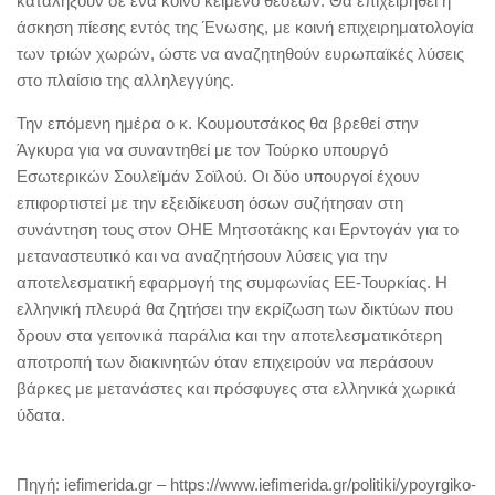
καταλήξουν σε ένα κοινό κείμενο θέσεων. Θα επιχειρηθεί η
άσκηση πίεσης εντός της Ένωσης, με κοινή επιχειρηματολογία
των τριών χωρών, ώστε να αναζητηθούν ευρωπαϊκές λύσεις
στο πλαίσιο της αλληλεγγύης.
Την επόμενη ημέρα ο κ. Κουμουτσάκος θα βρεθεί στην
Άγκυρα για να συναντηθεί με τον Τούρκο υπουργό
Εσωτερικών Σουλεϊμάν Σοϊλού. Οι δύο υπουργοί έχουν
επιφορτιστεί με την εξειδίκευση όσων συζήτησαν στη
συνάντηση τους στον ΟΗΕ Μητσοτάκης και Ερντογάν για το
μεταναστευτικό και να αναζητήσουν λύσεις για την
αποτελεσματική εφαρμογή της συμφωνίας ΕΕ-Τουρκίας. Η
ελληνική πλευρά θα ζητήσει την εκρίζωση των δικτύων που
δρουν στα γειτονικά παράλια και την αποτελεσματικότερη
αποτροπή των διακινητών όταν επιχειρούν να περάσουν
βάρκες με μετανάστες και πρόσφυγες στα ελληνικά χωρικά
ύδατα.
Πηγή: iefimerida.gr – https://www.iefimerida.gr/politiki/ypoyrgiko-