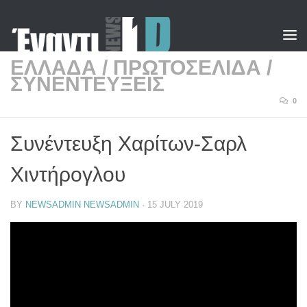
Skip to content
ΕΛΛΑΔΑ
/
ΠΡΩΤΟΣΕΛΙΔΑ
/
ΣΥΝΕΝΤΕΥΞΕΙΣ
0
Συνέντευξη Χαρίτων-Σαρλ
Χιντήρογλου
BY
NEWSADMIN NEWSADMIN
·
15 JULY 2019