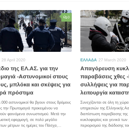
0
28 April 2020
ΕΛΛΑΔΑ
27 March 2020
διο της ΕΛ.ΑΣ. για την
Απαγόρευση κυκλο
μαγιά -Αστυνομικοί στους
παραβάσεις χθες 
υς, μπλόκα και σκέψεις για
συλλήψεις για πα
ρά πρόστιμα
λειτουργία κατασ
.000 αστυνομικοί θα βγουν στους δρόμους
Συνεχίζονται σε όλη τη χώρα
ας την Πρωτομαγιά προκειμένου να
υπηρεσιών της Ελληνικής Ασ
ούν φαινόμενα συνωστισμού. Μετά την
διαπίστωση παραβίασης της
ματική εφαρμογή, σε πολύ μεγάλο
κυκλοφορίας και γενικά των
των μέτρων τις ημέρες του Πάσχα,...
περιορισμού της διάδοσης το