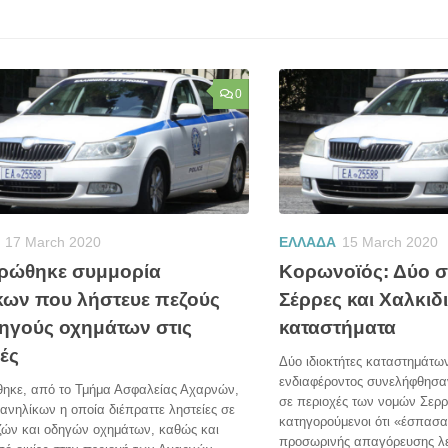
0
17 March 2020
ΕΛΛΑΔΑ
15 March 2020
ρώθηκε συμμορία
Κορωνοϊός: Δύο σ
κων που λήστευε πεζούς
Σέρρες και Χαλκιδι
δηγούς οχημάτων στις
καταστήματα
ές
Δύο ιδιοκτήτες καταστημάτω
ενδιαφέροντος συνελήφθησαν
ηκε, από το Τμήμα Ασφαλείας Αχαρνών,
σε περιοχές των νομών Σερρ
ανηλίκων η οποία διέπραττε ληστείες σε
κατηγορούμενοι ότι «έσπασα
ζών και οδηγών οχημάτων, καθώς και
προσωρινής απαγόρευσης λε