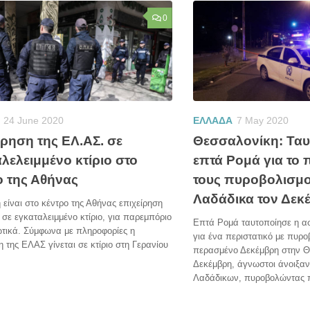
0
24 June 2020
ΕΛΛΑΔΑ
7 May 2020
ίρηση της ΕΛ.ΑΣ. σε
Θεσσαλονίκη: Ταυ
λελειμμένο κτίριο στο
επτά Ρομά για το 
ο της Αθήνας
τους πυροβολισμο
Λαδάδικα τον Δεκ
η είναι στο κέντρο της Αθήνας επιχείρηση
σε εγκαταλειμμένο κτίριο, για παρεμπόριο
Επτά Ρομά ταυτοποίησε η α
ωτικά. Σύμφωνα με πληροφορίες η
για ένα περιστατικό με πυρο
η της ΕΛΑΣ γίνεται σε κτίριο στη Γερανίου
περασμένο Δεκέμβρη στην Θε
Δεκέμβρη, άγνωστοι άνοιξαν
Λαδάδικων, πυροβολώντας π