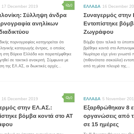
0
17 December 2019
ΕΛΛΑΔΑ
16 December 2
λονίκη: Σύλληψη άνδρα
Συναγερμός στην 
ορνογραφία ανηλίκων
Εντοπίστηκε βόμβ
διαδικτύου
Ζωγράφου
δικής πορνογραφίας κατηγορείται ότι
Βόμβα ήταν τελικά το ύποπτ
λληνικής καταγωγής άντρας, ο οποίος
βρέθηκε κοντά στο Αστυνομ
η στη Βόρεια Ελλάδα και παραπέμφθηκε
Νωρίτερα είχε γίνει γνωστό 
ηθεί σε τακτικό ανακριτή. Σύμφωνα με
(πιθανότατα σακούλα) εντοπ
η της ΕΛ.ΑΣ, οι διωκτικές αρχές...
από τη μέσα πλευρά της...
0
16 December 2019
ΕΛΛΑΔΑ
5 November 20
ερμός στην ΕΛ.ΑΣ.:
Εξαρθρώθηκαν 8 ε
ίστηκε βόμβα κοντά στο ΑΤ
οργανώσεις από τ
άφου
σε 15 ημέρες