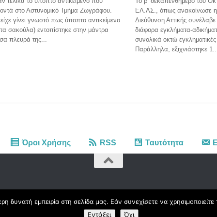
ν τελικά το ύποπτο αντικείμενο που
Το β’ δεκαπενθήμερο του Οκ
κοντά στο Αστυνομικό Τμήμα Ζωγράφου.
ΕΛ.ΑΣ., όπως ανακοίνωσε η
είχε γίνει γνωστό πως ύποπτο αντικείμενο
Διεύθυνση Αττικής συνέλαβε
τα σακούλα) εντοπίστηκε στην μάντρα
διάφορα εγκλήματα-αδικήμα
σα πλευρά της...
συνολικά οκτώ εγκληματικές
Παράλληλα, εξιχνιάστηκε 1..
Όροι Χρήσης
RSS
Ταυτότητα
Ε
η δυνατή εμπειρία στη σελίδα μας. Εάν συνεχίσετε να χρησιμοποιείτε 
Εντάξει
Όχι