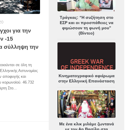
Τράγκας: “Η συζήτηση στο
20
ΕΣΡ και οι προσπάθειες να
φιμώσουν τη φωνή μου”
εγχοι για την
(Βίντεο)
ν -15
ία σύλληψη την
οιούνται σε όλη τη
 Ελληνικής Αστυνομίας
Κινηματογραφικό αφιέρωμα
ν αποφυγής και
στην Ελληνική Επανάσταση
υ κορωνοϊού. 46.732
ρτη Στο...
Με ένα κλικ μιλάμε ζωντανά
με τον Αη Βασίλη στα