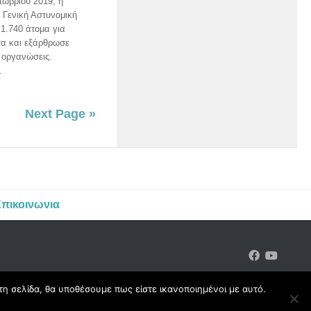
τωβρίου 2019, η
 Γενική Αστυνομική
 1.740 άτομα για
τα και εξάρθρωσε
 οργανώσεις.
.
Next Page »
πικοινωνια
τη σελίδα, θα υποθέσουμε πως είστε ικανοποιημένοι με αυτό.