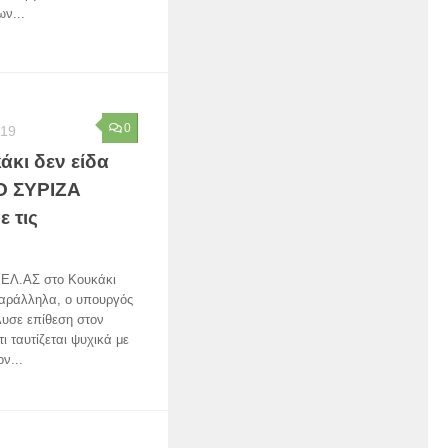
ων...
0
019
άκι δεν είδα
 Ο ΣΥΡΙΖΑ
ε τις
ς ΕΛ.ΑΣ στο Κουκάκι
Παράλληλα, ο υπουργός
υσε επίθεση στον
 ταυτίζεται ψυχικά με
ν...