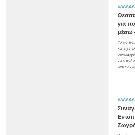
ΕΛΛΑΔΑ
Θεσσα
για π
μέσω 
Υλικό παι
κατείχε ε
συνελήφθ
να απολογ
ανακοίνωσ
ΕΛΛΑΔΑ
Συναγ
Εντοπ
Ζωγρ