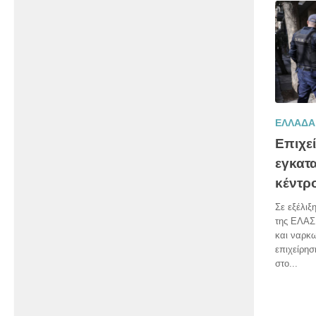
ΕΛΛΑΔΑ
Επιχε
εγκατα
κέντρ
Σε εξέλιξ
της ΕΛΑΣ 
και ναρκ
επιχείρησ
στο...