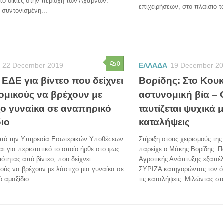
ό οικίες στην περιοχή των Αχαρνών.
επιχειρήσεων, στο πλαίσιο τ
συντονισμένη...
0
22 December 2019
ΕΛΛΑΔΑ
19 December 2
ΕΔΕ για βίντεο που δείχνει
Βορίδης: Στο Κουκ
ομικούς να βρέχουν με
αστυνομική βία –
χο γυναίκα σε αναπηρικό
ταυτίζεται ψυχικά μ
διο
καταλήψεις
πό την Υπηρεσία Εσωτερικών Υποθέσεων
Στήριξη στους χειρισμούς τη
ται για περιστατικό το οποίο ήρθε στο φως
παρείχε ο Μάκης Βορίδης. 
ιότητας από βίντεο, που δείχνει
Αγροτικής Ανάπτυξης εξαπέλ
ούς να βρέχουν με λάστιχο μια γυναίκα σε
ΣΥΡΙΖΑ κατηγορώντας τον ότι
 αμαξίδιο...
τις καταλήψεις. Μιλώντας στο