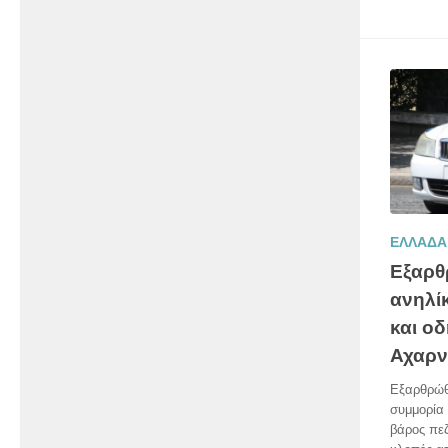
ΕΛΛΑΔΑ
Εξαρθ
ανηλί
και ο
Αχαρν
Εξαρθρώθ
συμμορία 
βάρος πε