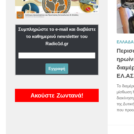
Συμπληρώστε το e-mail και διαβάστε
το καθημερινό newsletter του
ΕΛΛΑΔΑ
Radio1d.gr
Περισ
ηρωίν
διαμέ
ΕΛ.ΑΣ
Το διαμέρ
μίσθωση 
Ακούστε Ζωντανά!
διακίνηση
της Δυτικ
που προορ