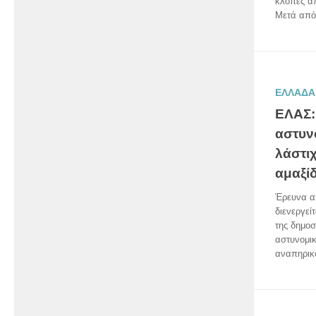
κλοπές απ
Μετά από 
ΕΛΛΑΔΑ
ΕΛΑΣ: 
αστυν
λάστι
αμαξί
Έρευνα α
διενεργεί
της δημοσ
αστυνομικ
αναπηρικό