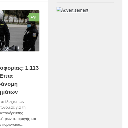
0
φορίας: 1.113
-Επτά
ράνομη
τημάτων
 οι έλεγχοι των
τυνομίας για τη
 απαγόρευσης
 μέτρων αποφυγής και
υ κορωνοϊού....