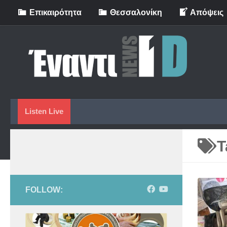
Eπικαιρότητα
Θεσσαλονίκη
Απόψεις
Skip to content
Listen Live
T
FOLLOW: