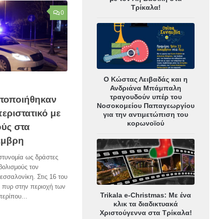
Τρίκαλα!
0
Ο Κώστας Λειβαδάς και η
Ανδριάνα Μπάμπαλη
τραγουδούν υπέρ του
τοποιήθηκαν
Νοσοκομείου Παπαγεωργίου
περιστατικό με
για την αντιμετώπιση του
κορωνοϊού
ύς στα
έμβρη
στυνομία ως δράστες
βολισμούς τον
σσαλονίκη. Στις 16 του
 πυρ στην περιοχή των
Trikala e-Christmas: Με ένα
ερίπου...
κλικ τα διαδικτυακά
Χριστούγεννα στα Τρίκαλα!