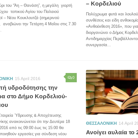
– Κορδελιού
ρι του “Άη – Θανάση”, η μεγάλη γιορτή
ύχου τοπικού Αγίου του Παλαιού
Πολύχρωμα φυτά και λουλού
ϊ – Νέου Κουκλουτζά (σημερινού
συνθέσεις και είδη ανθοκομί
 αναβιώνει την Τετάρτη 4 Μαΐου στις 7.30
«Ανθοέκθεση 2016», που για
.
διοργανώνει ο Δήμος Κορδελ
Αντιδημαρχίας Περιβάλλοντο
συνεργασία...
0
ΟΝΙΚΗ
15 April 2016
πή υδροδότησης την
ρα στο Δήμο Κορδελιού-
μου
Εταιρεία Ύδρευσης & Αποχέτευσης
κης ανακοινώνεται ότι την Δευτέρα 18
ΘΕΣΣΑΛΟΝΙΚΗ
14 April 
2016 από τις 09:00 έως τις 15:00 θα
Ανοίγει αυλαία το
ποιηθούν εργασίες για σύνδεση νέου