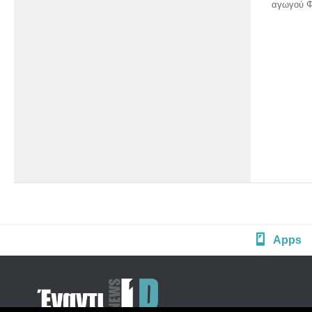
αγωγού Φ2
Apps