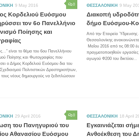
0
ΟΝΙΚΗ
9 May 2016
ΘΕΣΣΑΛΟΝΙΚΗ
9 May 20
ος Κορδελιού Ευόσμου
Διακοπή υδροδότη
ρύσσει τον 6ο Πανελλήνιο
δήμο Ευόσμου-Κο
νισμό Ποίησης και
Από την Εταιρεία Ύδρευσης
ραφίας
Θεσσαλονίκης ανακοινώνεται 
Μαΐου 2016 από τις 08:00 έω
…” είναι το θέμα του 6ου Πανελλήνιου
πραγματοποιηθούν εργασίες
μού Ποίησης και Φωτογραφίας που
αγωγού Φ200 του δικτύου...
σει ο Δήμος Κορδελιού Ευόσμου δια του
Σχεδιασμού Πολιτιστικών Δραστηριοτήτων,
 τους νέους δημιουργούς να ξεδιπλώσουν
0
ΟΝΙΚΗ
29 April 2016
ΘΕΣΣΑΛΟΝΙΚΗ
18 April 
ωση του Πανηγυριού του
Εγκαινιάζεται σήμ
Αγίου Αθανασίου Ευόσμου
Ανθοέκθεση του 