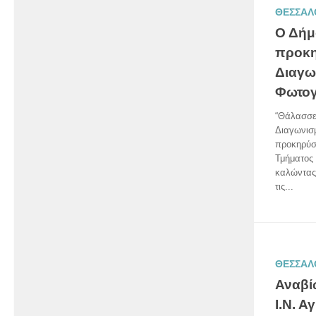
ΘΕΣΣΑΛ
Ο Δήμ
προκη
Διαγω
Φωτογ
“Θάλασσες
Διαγωνισ
προκηρύσ
Τμήματος 
καλώντας
τις...
ΘΕΣΣΑΛ
Αναβί
Ι.Ν. 