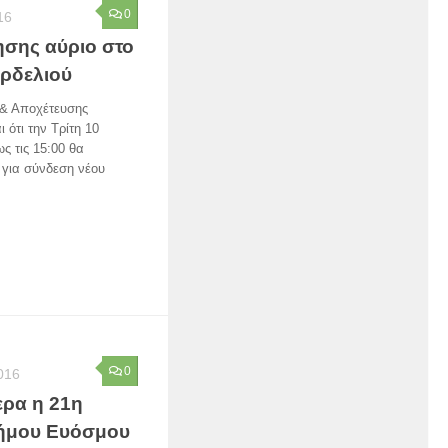
0
16
σης αύριο στο
ρδελιού
 & Αποχέτευσης
ότι την Τρίτη 10
ς τις 15:00 θα
 για σύνδεση νέου
0
2016
ερα η 21η
Δήμου Ευόσμου