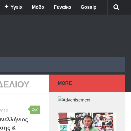
Υγεία
Μόδα
Γυναίκα
Gossip
ΔΕΛΙΟΥ
MORE
0
2016
Πανελλήνιος
ησης &