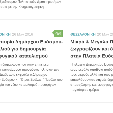
Σχεδιασμού Πολιτιστικών Δραστηριοτήτων
ασία με την Κινηματογραφική...
0
ΟΝΙΚΗ
26 May 2016
ΘΕΣΣΑΛΟΝΙΚΗ
20 May 2
ρτυρία δημάρχου Ευόσμου-
Μικρά & Μεγάλα Π
λιού για δημιουργία
ζωγραφίζουν και 
υγικού καταυλισμού
στην Πλατεία Ευό
η διαμαρτυρία του στην επικείμενη
Η πλατεία Δημαρχείου Ευόσ
ία καταυλισμού προσφύγων πλησίον των
έναν μεγάλο υπαίθριο παιδό
Διαβατών, εκφράζει ο Δήμαρχος
τους μικρούς αλλά και τους 
ύ Ευόσμου κ. Πέτρος Σούλας. “Παρόλο που
επιφυλάσσοντας στιγμές δημ
ργία του νέου καταυλισμού προσφύγων
απασχόλησης και ψυχαγωγίας
.
παγκόσμιας ημέρας...