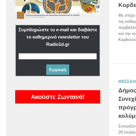
Κορδε
Με στόχο
της καθαρ
περιβάλλο
Συμπληρώστε το e-mail και διαβάστε
και την α
το καθημερινό newsletter του
Κορδελιού
Radio1d.gr
ΘΕΣΣΑΛ
Δήμος
Ακούστε Ζωντανά!
Συνεχί
πρόγρ
κολύμ
Συνεχίζον
29 Ιουλίο