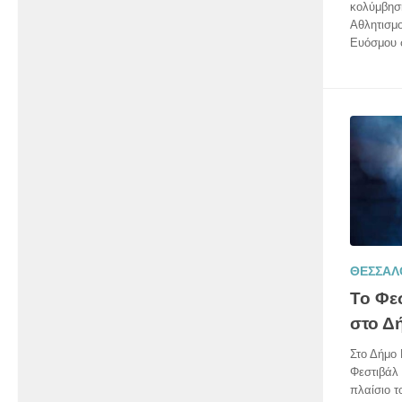
κολύμβηση
Αθλητισμο
Ευόσμου σ
ΘΕΣΣΑΛ
Το Φε
στο Δ
Στο Δήμο 
Φεστιβάλ 
πλαίσιο τ