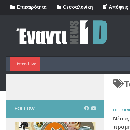
Eπικαιρότητα
Θεσσαλονίκη
Απόψεις
Skip to content
Listen Live
T
FOLLOW:
ΘΕΣΣΑΛ
Νέους
προμη