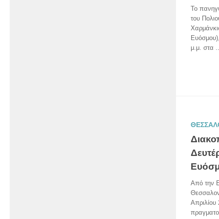
Το πανηγύ
του Πολιο
Χαρμάνκιο
Ευόσμου),
μ.μ. στα ..
ΘΕΣΣΑΛ
Διακο
Δευτέ
Ευόσ
Από την 
Θεσσαλονί
Απριλίου 
πραγματο