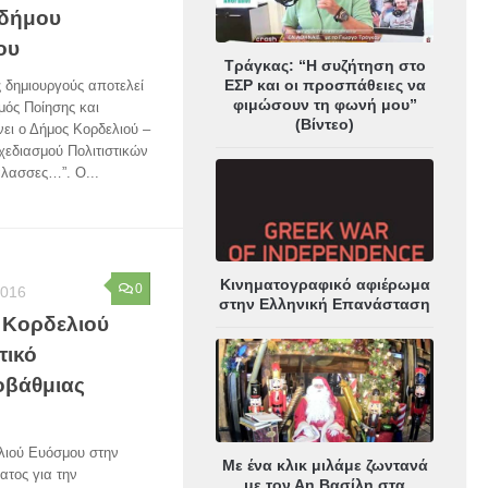
 δήμου
ου
Τράγκας: “Η συζήτηση στο
ΕΣΡ και οι προσπάθειες να
 δημιουργούς αποτελεί
φιμώσουν τη φωνή μου”
μός Ποίησης και
(Βίντεο)
ει ο Δήμος Κορδελιού –
χεδιασμού Πολιτιστικών
λασσες…”. Ο...
Κινηματογραφικό αφιέρωμα
0
2016
στην Ελληνική Επανάσταση
 Κορδελιού
τικό
βάθμιας
λιού Ευόσμου στην
Με ένα κλικ μιλάμε ζωντανά
ατος για την
με τον Αη Βασίλη στα