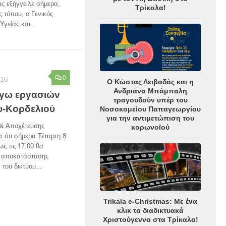
ς εξήγγειλε σήμερα,
Τρίκαλα!
ς τύπου, ο Γενικός
γείας και...
0
016
Ο Κώστας Λειβαδάς και η
Ανδριάνα Μπάμπαλη
όγω εργασιών
τραγουδούν υπέρ του
υ-Κορδελιού
Νοσοκομείου Παπαγεωργίου
για την αντιμετώπιση του
 & Αποχέτευσης
κορωνοϊού
 ότι σήμερα Τέταρτη 8
ως τις 17:00 θα
ς αποκατάστασης
ου δικτύου...
Trikala e-Christmas: Με ένα
κλικ τα διαδικτυακά
Χριστούγεννα στα Τρίκαλα!