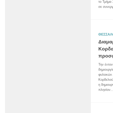
το Τμήμα 
σε συνεργ
ΘΕΣΣΑΛ
Διαμα
Κορδε
προσφ
Την έντον
δημιουργ
φυλακών 
Κορδελιο
η δημιου
πλησίον..