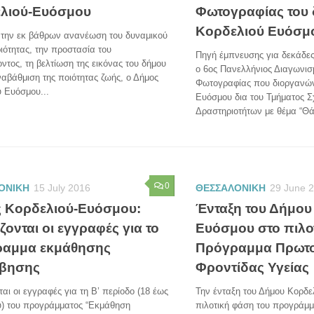
λιού-Ευόσμου
Φωτογραφίας του
Κορδελιού Ευόσμ
 την εκ βάθρων ανανέωση του δυναμικού
ιότητας, την προστασία του
Πηγή έμπνευσης για δεκάδες
ντος, τη βελτίωση της εικόνας του δήμου
ο 6ος Πανελλήνιος Διαγωνισ
ναβάθμιση της ποιότητας ζωής, ο Δήμος
Φωτογραφίας που διοργανών
 Ευόσμου...
Ευόσμου δια του Τμήματος Σ
Δραστηριοτήτων με θέμα “Θά
0
ΟΝΙΚΗ
15 July 2016
ΘΕΣΣΑΛΟΝΙΚΗ
29 June 
 Κορδελιού-Ευόσμου:
Ένταξη του Δήμου
ζονται οι εγγραφές για το
Ευόσμου στο πιλο
αμμα εκμάθησης
Πρόγραμμα Πρωτο
βησης
Φροντίδας Υγείας
ται οι εγγραφές για τη Β’ περίοδο (18 έως
Την ένταξη του Δήμου Κορδε
υ) του προγράμματος “Εκμάθηση
πιλοτική φάση του προγράμμ