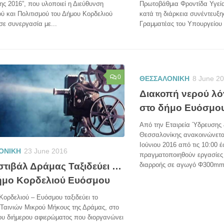
ς 2016”, που υλοποιεί η Διεύθυνση
Πρωτοβάθμια Φροντίδα Υγεία
ύ και Πολιτισμού του Δήμου Κορδελιού
κατά τη διάρκεια συνέντευξη
ε συνεργασία με...
Γραμματέας του Υπουργείου Υ
0
ΘΕΣΣΑΛΟΝΙΚΗ
8 June 2
Διακοπή νερού λ
στο δήμο Ευόσμο
Από την Εταιρεία Ύδρευσης
Θεσσαλονίκης ανακοινώνεται
Ιούνιου 2016 από τις 10:00 έ
ΟΝΙΚΗ
23 June 2016
πραγματοποιηθούν εργασίε
στιβάλ Δράμας Ταξιδεύει …
διαρροής σε αγωγό Φ300mm τ
ήμο Κορδελιού Ευόσμου
Κορδελιού – Ευόσμου ταξιδεύει το
Ταινιών Μικρού Μήκους της Δράμας, στο
ου διήμερου αφιερώματος που διοργανώνει