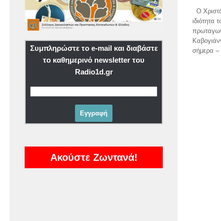
Ο Χριστό
ιδιότητα 
πρωταγωνι
Καβογιάν
Συμπληρώστε το e-mail και διαβάστε
σήμερα – 
το καθημερινό newsletter του
Radio1d.gr
Ακούστε Ζωντανά!