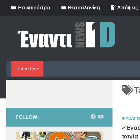
Eπικαιρότητα
Θεσσαλονίκη
Απόψεις
Skip to content
Listen Live
T
FOLLOW:
ΨΥΧΑΓΩ
«Ένας
ταινία