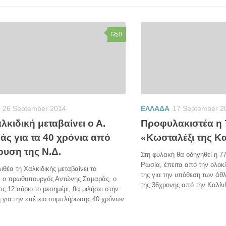
0
26 September 2014
ΕΛΛΑΔΑ
17 September 2
λκιδική μεταβαίνει ο Α.
Προφυλακιστέα η 
άς για τα 40 χρόνια από
«Κωσταλέξι της Κ
ρυση της Ν.Δ.
Στη φυλακή θα οδηγηθεί η 7
Ρωσία, έπειτα από την ολο
ιθέα τη Χαλκιδικής μεταβαίνει το
της για την υπόθεση των άθ
 ο πρωθυπουργός Αντώνης Σαμαράς, ο
της 36χρονης από την Καλλι
τις 12 αύριο το μεσημέρι, θα μιλήσει στην
 για την επέτειο συμπλήρωσης 40 χρόνων
.