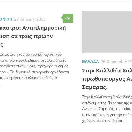
0
ΟΝΙΚΗ
27 January 2015
καστρο: Αντιπλημμυρική
ιση σε τρεις πρώην
ς
ατάσταση του οδικού και αγροτικού
στο οποίο προκλήθηκαν μεγάλες ζημιές
ΕΛΛΑΔΑ
26 September 2
πρόσφατες πλημμύρες, προχωρά ο δήμος
Στην Καλλιθέα Χαλ
ρου. Τα δημοτικά συνεργεία εργάζονται
πρωθυπουργός Α
 προκειμένου να ολοκληρωθούν οι
.
Σαμαράς.
Στην Καλλιθέα τη Χαλκιδικής
απόγευμα της Παρασκευής 
Αντώνης Σαμαράς, ο οποίος 
στην εκδήλωση για την επέτ
χρόνων από την ίδρυση...