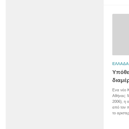
ΕΛΛΑΔΑ
Υπόθε
διαμέ
Ενα νέο 
Αθήνας: 
2006), η 
από τον π
το αριστερ