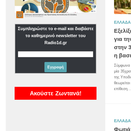
ΕΛΛΑΔΑ
Συμπληρώστε το e-mail και διαβάστε
Εξελί
το καθημερινό newsletter του
για τη
Radio1d.gr
στην 
η βασ
Σύμφωνα 
μία 35χρο
της Υποδ
θεωρείται
επίθεση...
Ακούστε Ζωντανά!
ΕΛΛΑΔΑ
Φωτιά