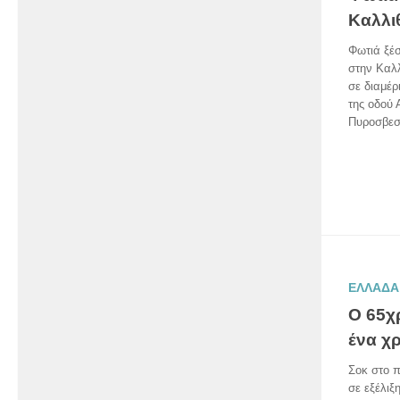
Καλλι
Φωτιά ξέ
στην Καλλ
σε διαμέρ
της οδού 
Πυροσβεστ
ΕΛΛΑΔΑ
O 65χ
ένα χ
Σοκ στο π
σε εξέλιξ