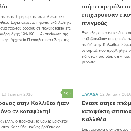
θέα
στήσει κρεμάλα σε
επιχειρούσαν εικο
σπασε τα ξημερώματα σε πολυκατοικία
πνιγμούς
ιθέα. Συγκεκριμένα, η φωτιά εκδηλώθηκε
ισμα πρώτου ορόφου σε πολυκατοικία επί
Ενα εξαιρετικά επικίνδυνο «
Ανδρομάχης 194-196. Η Ανακοίνωση της
επιβεβαιωθούν οι σχετικές π
ικής: Αρχηγείο Πυροσβεστικού Σώματος...
παιδιά στην Καλλιθέα. Σύμφ
ρεπορτάζ που προβλήθηκε στ
ειδήσεων του Star, στην πλα
φέρονται...
0
13 January 2016
ΕΛΛΑΔΑ
12 January 201
ρονος στην Καλλιθέα ήταν
Εντοπίστηκε πτώμ
ρόνο σε καταψύκτη!
καταψύκτη σπιτιο
Καλλιθέα
ανελλήνιο προκαλεί το θρίλερ βρίσκεται
η στην Καλλιθέα, καθώς βρέθηκε σε
Σοκ προκαλεί ο εντοπισμός 