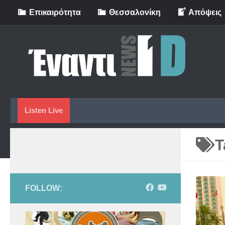
Eπικαιρότητα
Θεσσαλονίκη
Απόψεις
Skip to content
Listen Live
T
FOLLOW: