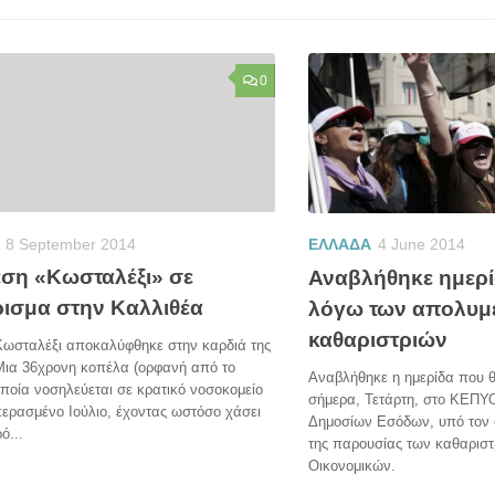
0
8 September 2014
ΕΛΛΑΔΑ
4 June 2014
ση «Κωσταλέξι» σε
Αναβλήθηκε ημερ
ρισμα στην Καλλιθέα
λόγω των απολυμ
καθαριστριών
Κωσταλέξι αποκαλύφθηκε στην καρδιά της
Μια 36χρονη κοπέλα (ορφανή από το
Αναβλήθηκε η ημερίδα που 
οποία νοσηλεύεται σε κρατικό νοσοκομείο
σήμερα, Τετάρτη, στο ΚΕΠΥΟ
ερασμένο Ιούλιο, έχοντας ωστόσο χάσει
Δημοσίων Εσόδων, υπό τον 
ό...
της παρουσίας των καθαριστ
Οικονομικών.