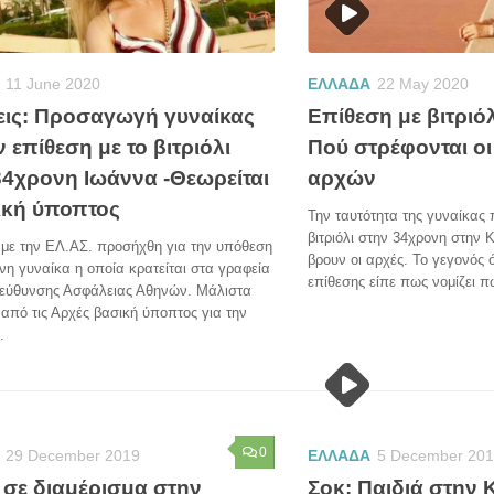
11 June 2020
ΕΛΛΑΔΑ
22 May 2020
ξεις: Προσαγωγή γυναίκας
Επίθεση με βιτριό
ν επίθεση με το βιτριόλι
Πού στρέφονται οι
34χρονη Ιωάννα -Θεωρείται
αρχών
ική ύποπτος
Την ταυτότητα της γυναίκας 
βιτριόλι στην 34χρονη στην
με την ΕΛ.ΑΣ. προσήχθη για την υπόθεση
βρουν οι αρχές. Το γεγονός ό
νη γυναίκα η οποία κρατείται στα γραφεία
επίθεσης είπε πως νομίζει πω
ιεύθυνσης Ασφάλειας Αθηνών. Μάλιστα
 από τις Αρχές βασική ύποπτος για την
.
0
29 December 2019
ΕΛΛΑΔΑ
5 December 20
 σε διαμέρισμα στην
Σοκ: Παιδιά στην 