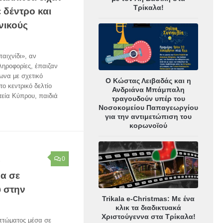
Τρίκαλα!
 δέντρο και
νικούς
παιχνίδι», αν
ληροφορίες, έπαιζαν
ωνα με σχετικό
Ο Κώστας Λειβαδάς και η
ο κεντρικό δελτίο
Ανδριάνα Μπάμπαλη
τεία Κύπρου, παιδιά
τραγουδούν υπέρ του
Νοσοκομείου Παπαγεωργίου
για την αντιμετώπιση του
κορωνοϊού
0
6
α σε
ύ στην
Trikala e-Christmas: Με ένα
κλικ τα διαδικτυακά
Χριστούγεννα στα Τρίκαλα!
πτώματος μέσα σε