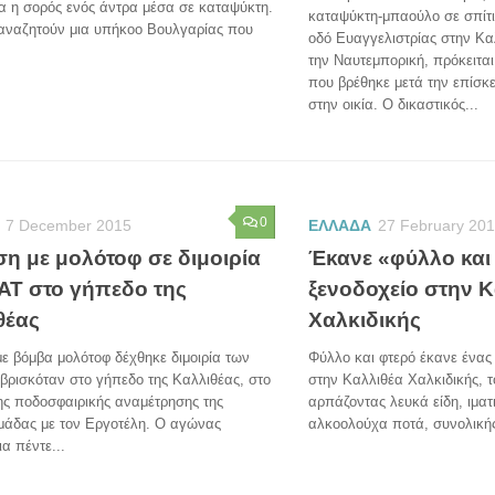
α η σορός ενός άντρα μέσα σε καταψύκτη.
καταψύκτη-μπαούλο σε σπίτι
 αναζητούν μια υπήκοο Βουλγαρίας που
οδό Ευαγγελιστρίας στην Κα
την Ναυτεμπορική, πρόκειται
που βρέθηκε μετά την επίσκ
στην οικία. Ο δικαστικός...
0
7 December 2015
ΕΛΛΑΔΑ
27 February 20
ση με μολότοφ σε διμοιρία
Έκανε «φύλλο και
ΑΤ στο γήπεδο της
ξενοδοχείο στην Κ
θέας
Χαλκιδικής
ε βόμβα μολότοφ δέχθηκε διμοιρία των
Φύλλο και φτερό έκανε ένας
βρισκόταν στο γήπεδο της Καλλιθέας, στο
στην Καλλιθέα Χαλκιδικής, τ
ης ποδοσφαιρικής αναμέτρησης της
αρπάζοντας λευκά είδη, ιματι
ομάδας με τον Εργοτέλη. Ο αγώνας
αλκοολούχα ποτά, συνολικής
ια πέντε...