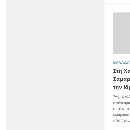
ΕΛΛΑΔΑ
Στη Χα
Σαμαρ
την ίδ
Στην Καλλ
απόγευμα
οποίος, σ
εκδήλωση
από την..