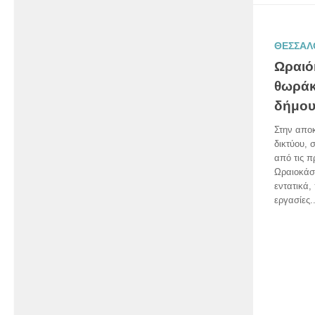
ΘΕΣΣΑΛ
Ωραιό
θωράκ
δήμου
Στην αποκ
δικτύου, 
από τις 
Ωραιοκάστ
εντατικά,
εργασίες..