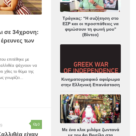
Τράγκας: “Η συζήτηση στο
ΕΣΡ και οι προσπάθειες να
φιμώσουν τη φωνή μου”
λι σε 34χρονη:
(Βίντεο)
 έρευνες των
που επιτέθηκε με
 Καλλιθέα ψάχνουν να
τι χθες το θύμα της
ς γνωρίζει...
Κινηματογραφικό αφιέρωμα
στην Ελληνική Επανάσταση
0
19
Με ένα κλικ μιλάμε ζωντανά
Καλλιθέα είχαν
με τον Αη Βασίλη στα