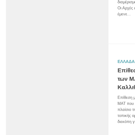
διαμέρισμ
Οι Αρχές
έμενε...
ΕΛΛΑΔΑ
Επίθε
των Μ
Καλλι
Επίθεση μ
ΜΑΤ που 
πλαίσιο τ
τοπικής 
διεκόπη γ