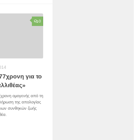
0
014
77χρονη για το
αλλιθέας»
7χρονη ομογενής από τη
κλήρωση της απολογίας
λιων συνθηκών ζωής
θέα.