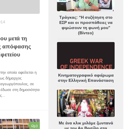
Τράγκας: “Η συζήτηση στο
014
ΕΣΡ και οι προσπάθειες να
φιμώσουν τη φωνή μου”
(Βίντεο)
υ μετά τη
ς απόφασης
Εφετείου
την οποία οφείλεται η
Κινηματογραφικό αφιέρωμα
έως δήμαρχος
στην Ελληνική Επανάσταση
παγεωργόπουλος, σε
 έδωσε στη δημοσιότητα
...
Με ένα κλικ μιλάμε ζωντανά
0
με τον Αη Βασίλη στα