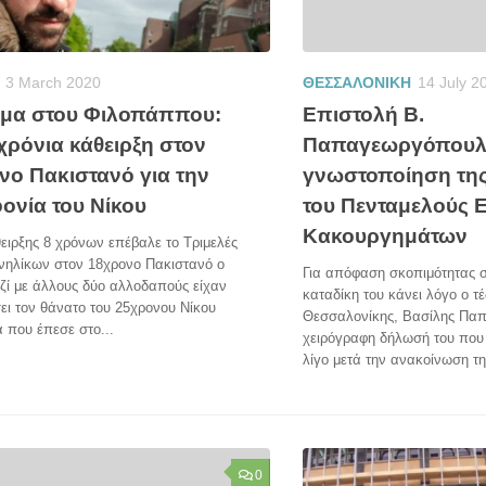
ΘΕΣΣΑΛΟΝΙΚΗ
14 July 2
3 March 2020
Επιστολή Β.
μα στου Φιλοπάππου:
Παπαγεωργόπουλο
χρόνια κάθειρξη στον
γνωστοποίηση τη
νο Πακιστανό για την
του Πενταμελούς 
ονία του Νίκου
Κακουργημάτων
ειρξης 8 χρόνων επέβαλε το Τριμελές
Ανηλίκων στον 18χρονο Πακιστανό ο
Για απόφαση σκοπιμότητας σ
ζί με άλλους δύο αλλοδαπούς είχαν
καταδίκη του κάνει λόγο ο τ
ι τον θάνατο του 25χρονου Νίκου
Θεσσαλονίκης, Βασίλης Πα
 που έπεσε στο...
χειρόγραφη δήλωσή του που
λίγο μετά την ανακοίνωση της
0