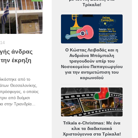
Τρίκαλα!
014
Ο Κώστας Λειβαδάς και η
ωγής άνδρας
Ανδριάνα Μπάμπαλη
 την έκρηξη
τραγουδούν υπέρ του
Νοσοκομείου Παπαγεωργίου
για την αντιμετώπιση του
κορωνοϊού
δικάστηκε από το
μάτων Θεσσαλονίκης,
 πρόσφυγας, ο οποίος
 πριν από δυόμισι
μα στην Τριανδρία...
Trikala e-Christmas: Με ένα
κλικ τα διαδικτυακά
Χριστούγεννα στα Τρίκαλα!