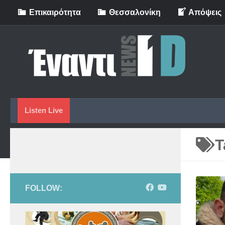
Eπικαιρότητα
Θεσσαλονίκη
Απόψεις
Skip to content
Listen Live
T
FOLLOW: