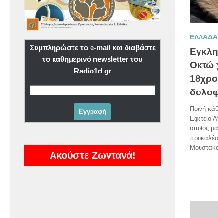
ΕΛΛΑΔΑ
Συμπληρώστε το e-mail και διαβάστε
Εγκλη
το καθημερινό newsletter του
Οκτώ 
Radio1d.gr
18χρο
δολοφ
Ποινή κάθ
Εφετείο 
οποίος μα
προκαλέσε
Μουστάκα
Ακούστε Ζωντανά!