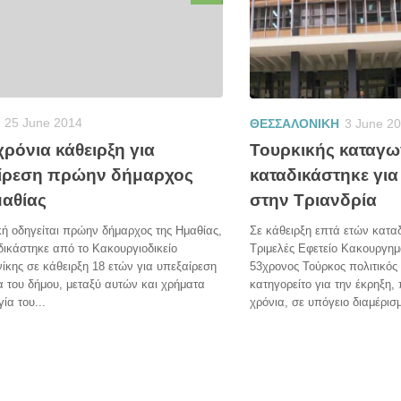
25 June 2014
ΘΕΣΣΑΛΟΝΙΚΗ
3 June 2
χρόνια κάθειρξη για
Τουρκικής καταγ
ίρεση πρώην δήμαρχος
καταδικάστηκε για
μαθίας
στην Τριανδρία
ή οδηγείται πρώην δήμαρχος της Ημαθίας,
Σε κάθειρξη επτά ετών κατα
ικάστηκε από το Κακουργιοδικείο
Τριμελές Εφετείο Κακουργη
κης σε κάθειρξη 18 ετών για υπεξαίρεση
53χρονος Τούρκος πολιτικός
α του δήμου, μεταξύ αυτών και χρήματα
κατηγορείτο για την έκρηξη,
ία του...
χρόνια, σε υπόγειο διαμέρισ