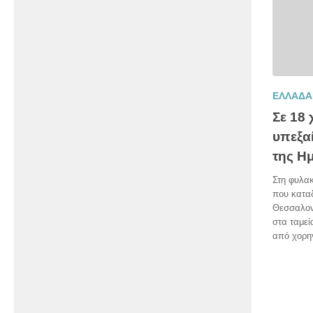
ΕΛΛΑΔΑ
Σε 18 
υπεξα
της Η
Στη φυλακ
που καταδ
Θεσσαλονί
στα ταμεί
από χορηγ