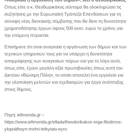
Οπως είπε ο κ. Θεοδωρικάκος σύντομα θα ολοκληρώσει τις
συζητήσεις με την Ευρωπαϊκή Τράπεζα Επενδύσεων για τη
σύναψη νέας δανειακής σύμβασης που θα δίνει τη δυνατότητα
χρηματοδότησης έργων ύψους 500 εκατ. ευρώ το χρόνο, για
την επόμενη τετραετία.
Επισήμανε ότι είναι αναγκαία η οργάνωση των δήμων και των
τεχνικών υπηρεσιών τους για να υπάρχει η δυνατότητα
απορρόφησης των αναγκαίων πόρων και για το λόγο αυτό,
όπως είπε, έχουν μεγάλη αξία πρωτοβουλίες όπως αυτή του
Δικτύου «Βιώσιμη Πόλη», το οποίο αποτελεί ένα εργαλείο για
την υλοποίηση μελετών και σχεδιασμών για έργα ανάπτυξης
στους δήμους.
Πηγή: iefimerida.gr –
https://www.iefimerida.gr/ellada/theodorikakos-erga-filodimos-
ylopoiithoyn-mehri-teleytaio-eyro