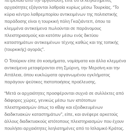
πετρέλαιο από την οργάνωση, είπε ότι οι λεηλατημένες
αρχαιότητες εξάγονται λαθραία κυρίως μέσω Τουρκίας. “Το
κύριο κέντρο λαθρεμπορίου αντικειμένων της πολιτιστικής
παράδοσης είναι η τουρκική πόλη Γκαζιάντεπ, όπου τα
κλεμμένα αντικείμενα πωλούνται σε παράνομους
πλειστηριασμούς και κατόπιν μέσω ενός δικτύου
καταστημάτων αντικειμένων τέχνης καθώς και της τοπικής
(τουρκικής) αγοράς”.
Ο Τσούρκιν είπε ότι κοσμήματα, νομίσματα και άλλα κλεμμένα
αντικείμενα μεταφέρονται στη Σμύρνη, την Μερσίνη και την
Αττάλεια, όπου κυκλώματα οργανωμένου εγκλήματος
παράγουν ψεύτικες πιστοποιήσεις προέλευσης.
“Μετά οι αρχαιότητες προσφέρονται συχνά σε συλλέκτες από
διάφορες χώρες, γενικώς μέσω των ιστότοπων
πλειστηριασμών όπως το eBay και εξειδικευμένων
διαδικτυακών καταστημάτων”, είπε, και ανέφερε αρκετούς
άλλους διαδικτυακούς ιστότοπους πλειστηριασμών που έχουν
πουλήσει αρχαιότητες λεηλατημένες από το Ισλαμικό Κράτος.