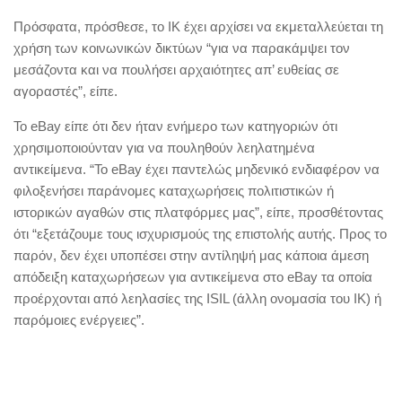
Πρόσφατα, πρόσθεσε, το ΙΚ έχει αρχίσει να εκμεταλλεύεται τη
χρήση των κοινωνικών δικτύων “για να παρακάμψει τον
μεσάζοντα και να πουλήσει αρχαιότητες απ’ ευθείας σε
αγοραστές”, είπε.
Το eBay είπε ότι δεν ήταν ενήμερο των κατηγοριών ότι
χρησιμοποιούνταν για να πουληθούν λεηλατημένα
αντικείμενα. “Το eBay έχει παντελώς μηδενικό ενδιαφέρον να
φιλοξενήσει παράνομες καταχωρήσεις πολιτιστικών ή
ιστορικών αγαθών στις πλατφόρμες μας”, είπε, προσθέτοντας
ότι “εξετάζουμε τους ισχυρισμούς της επιστολής αυτής. Προς το
παρόν, δεν έχει υποπέσει στην αντίληψή μας κάποια άμεση
απόδειξη καταχωρήσεων για αντικείμενα στο eBay τα οποία
προέρχονται από λεηλασίες της ISIL (άλλη ονομασία του ΙΚ) ή
παρόμοιες ενέργειες”.