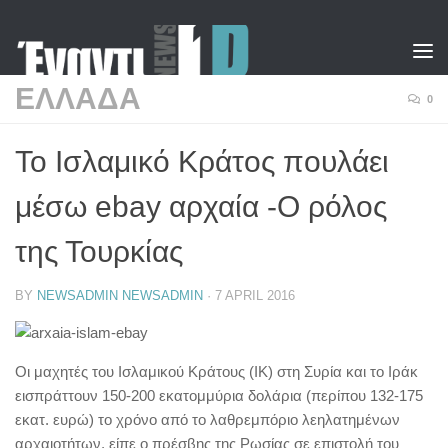
Skip to content
ΕΛΛΑΔΑ
0
Το Ισλαμικό Κράτος πουλάει
μέσω ebay αρχαία -Ο ρόλος
της Τουρκίας
BY
NEWSADMIN NEWSADMIN
·
7 APRIL 2016
Οι μαχητές του Ισλαμικού Κράτους (ΙΚ) στη Συρία και το Ιράκ
εισπράττουν 150-200 εκατομμύρια δολάρια (περίπου 132-175
εκατ. ευρώ) το χρόνο από το λαθρεμπόριο λεηλατημένων
αρχαιοτήτων, είπε ο πρέσβης της Ρωσίας σε επιστολή του