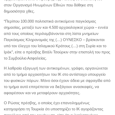
στον Οργανισμό Ηνωμένων Εθνών που δόθηκε στη
δημοσιότητα χθες.
“Περίπου 100.000 πολιτιστικά αντικείμενα παγκόσμιας
σημασίας, μεταξύ των και 4.500 αρχαιολογικοί χώροι – εννέα
από τους οποίους περιλαμβάνονται στη λίστα μνημείων
Παγκόσμιας Κληρονομιάς της (…) ΟΥΝΕΣΚΟ – βρίσκονται
υπό τον έλεγχο του Ισλαμικού Κράτους (…) στη Συρία και το
Ιράκ”, είπε ο πρέσβης Βιτάλι Τσούρκιν στην επιστολή του προς
το Συμβούλιο Ασφαλείας.
Η λαθραία εξαγωγή των αντικειμένων, γράφει, οργανώνεται
από το τμήμα αρχαιοτήτων του ΙΚ στο αντίστοιχο υπουργείο
του φυσικών πόρων. Μόνο όσοι έχουν άδεια με σφραγίδα από
το τμήμα αυτό επιτρέπεται να διεξάγουν ανασκαφές, να
αφαιρέσουν και να μεταφέρουν αρχαιότητες.
Ο Ρώσος πρέσβης, ο οποίος έχει επανειλημμένως
κατηγορήσει τη Τουρκία ότι υποστηρίζει το ΙΚ αγοράζοντας