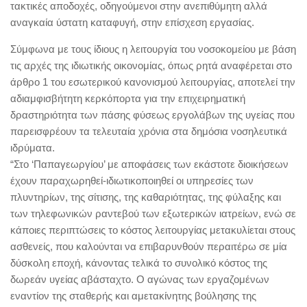
τακτικές αποδοχές, οδηγούμενοι στην ανεπιθύμητη αλλά
αναγκαία ύστατη καταφυγή, στην επίσχεση εργασίας.
Σύμφωνα με τους ίδιους η λειτουργία του νοσοκομείου με βάση
τις αρχές της ιδιωτικής οικονομίας, όπως ρητά αναφέρεται στο
άρθρο 1 του εσωτερικού κανονισμού λειτουργίας, αποτελεί την
αδιαμφισβήτητη κερκόπορτα για την επιχειρηματική
δραστηριότητα των πάσης φύσεως εργολάβων της υγείας που
παρεισφρέουν τα τελευταία χρόνια στα δημόσια νοσηλευτικά
ιδρύματα.
“Στο ‘Παπαγεωργίου’ με αποφάσεις των εκάστοτε διοικήσεων
έχουν παραχωρηθεί-ιδιωτικοποιηθεί οι υπηρεσίες των
πλυντηρίων, της σίτισης, της καθαριότητας, της φύλαξης και
των τηλεφωνικών ραντεβού των εξωτερικών ιατρείων, ενώ σε
κάποιες περιπτώσεις το κόστος λειτουργίας μετακυλίεται στους
ασθενείς, που καλούνται να επιβαρυνθούν περαιτέρω σε μία
δύσκολη εποχή, κάνοντας τελικά το συνολικό κόστος της
δωρεάν υγείας αβάσταχτο. Ο αγώνας των εργαζομένων
εναντίον της σταθερής και αμετακίνητης βούλησης της