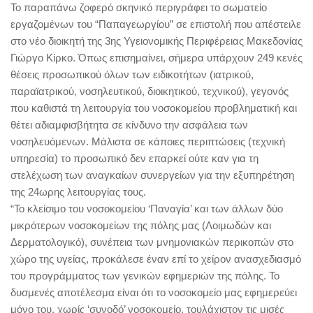
Το παραπάνω ζοφερό σκηνικό περιγράφει το σωματείο
εργαζομένων του “Παπαγεωργίου” σε επιστολή που απέστειλε
στο νέο διοικητή της 3ης Υγειονομικής Περιφέρειας Μακεδονίας
Γιώργο Κίρκο. Όπως επισημαίνει, σήμερα υπάρχουν 249 κενές
θέσεις προσωπικού όλων των ειδικοτήτων (ιατρικού,
παραϊατρικού, νοσηλευτικού, διοικητικού, τεχνικού), γεγονός
που καθιστά τη λειτουργία του νοσοκομείου προβληματική και
θέτει αδιαμφισβήτητα σε κίνδυνο την ασφάλεια των
νοσηλευόμενων. Μάλιστα σε κάποιες περιπτώσεις (τεχνική
υπηρεσία) το προσωπικό δεν επαρκεί ούτε καν για τη
στελέχωση των αναγκαίων συνεργείων για την εξυπηρέτηση
της 24ωρης λειτουργίας τους.
“Το κλείσιμο του νοσοκομείου ‘Παναγία’ και των άλλων δύο
μικρότερων νοσοκομείων της πόλης μας (Λοιμωδών και
Δερματολογικό), συνέπεια των μνημονιακών περικοπών στο
χώρο της υγείας, προκάλεσε έναν επί το χείρον ανασχεδιασμό
του προγράμματος των γενικών εφημεριών της πόλης. Το
δυσμενές αποτέλεσμα είναι ότι το νοσοκομείο μας εφημερεύει
μόνο του, χωρίς ‘συνοδό’ νοσοκομείο, τουλάχιστον τις μισές