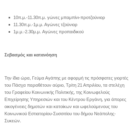
10π.μ.-11.30π.μ. γώνες μπαμπίνι-προτζούνιορ
11.30π.μ.-1μ.μ. Αγώνες τζούνιορ
1μ.μ.-2.30μ.μ. Αγώνες προπαιδικού
Σεβασμός και κατανόηση
Την ίδια ώρα, Γεύμα Αγάπης με αφορμή τις πρόσφατες γιορτές
του Πάσχα παραθέτουν αύριο, Τρίτη 21 Απριλίου, τα στελέχη
του Γραφείου Κοινωνικής Πολιτικής, της Κοινωφελούς
Επιχείρησης Υπηρεσιών και του Κέντρου Εργάνη, για άπορες
οικογένειες δημοτών και κατοίκων και ωφελούμενους του
Κοινωνικού Εστιατορίου-Συσσιτίου του δήμου Νεάπολης-
Συκεών.