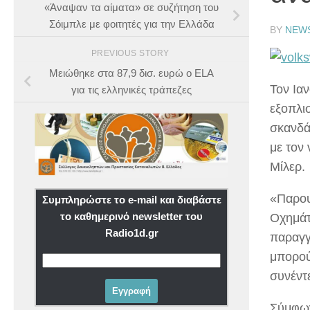
«Άναψαν τα αίματα» σε συζήτηση του
Σόιμπλε με φοιτητές για την Ελλάδα
BY
NEW
PREVIOUS STORY
Μειώθηκε στα 87,9 δισ. ευρώ ο ELA
Τον Ια
για τις ελληνικές τράπεζες
εξοπλισ
σκανδά
με τον
Μίλερ.
«Παρου
Συμπληρώστε το e-mail και διαβάστε
το καθημερινό newsletter του
Οχημάτ
Radio1d.gr
παραγγ
μπορού
συνέντε
Σύμφων