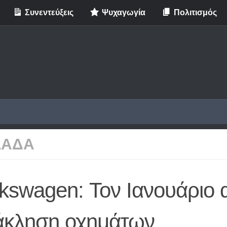
Συνεντεύξεις
Ψυχαγωγία
Πολιτισμός
ΛΑΔΑ
kswagen: Τον Ιανουάριο α
άκληση οχημάτων