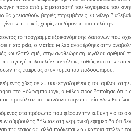
ανάγκη παρά από μία μετατροπή του λογισμικού του κινητ
να θα χρειασθούν βαριές παρεμβάσεις. Ο Μίλερ διαβεβα
α γίνουν, φυσικά, χωρίς επιβάρυνση του πελάτη».
τοντας το πρόγραμμα εξοικονόμησης δαπανών που σχεδ
σει η εταιρεία, ο Ματίας Μίλερ αναφέρθηκε στην αναβο
ές και εξοπλισμό, στην αναθεώρηση μεγάλου αριθμού 
 παραγωγή πολυτελών μοντέλων, καθώς και στην επαν
σεων της εταιρείας στον τομέα του ποδοσφαίρου.
νόμενος χθες σε 20.000 εργαζομένους του ομίλου στην 
agen στο Βόλφσμπουργκ, ο Μίλερ προειδοποίησε ότι η 
 που προκάλεσε το σκάνδαλο στην εταιρεία «δεν θα είνα
όμενος στα πρόσωπα που φέρουν την ευθύνη για το σκ
νων σύμβουλος δήλωσε στη γερμανική εφημερίδα ότι δε
ση της εταιρείας, αλλά πρόκειται για «κάποια στελέχη το