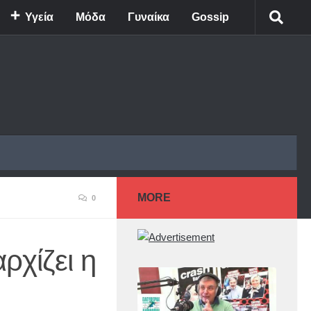
Υγεία
Μόδα
Γυναίκα
Gossip
MORE
0
ρχίζει η