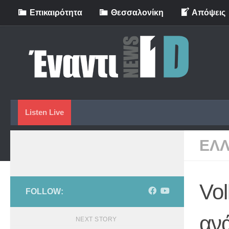
Eπικαιρότητα
Θεσσαλονίκη
Απόψεις
Skip to content
Listen Live
ΕΛ
Vol
FOLLOW:
αν
NEXT STORY