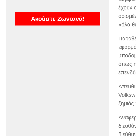
έχουν 
ορισμέ
Ακούστε Ζωντανά!
«όλα θ
Παραθέ
εφαρμό
υποδομ
όπως η
επενδύ
Απευθυ
Volksw
ζημιάς
Αναφερ
διευθύ
διεύθυν