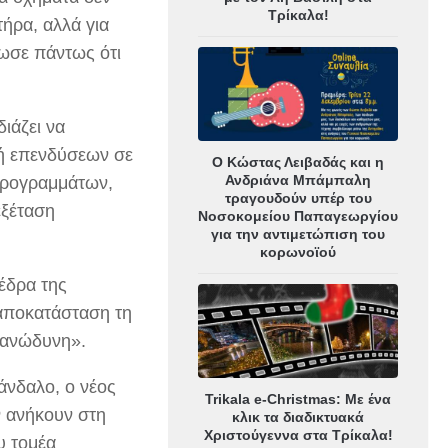
Τρίκαλα!
ήρα, αλλά για
ίωσε πάντως ότι
ιάζει να
λή επενδύσεων σε
Ο Κώστας Λειβαδάς και η
Ανδριάνα Μπάμπαλη
προγραμμάτων,
τραγουδούν υπέρ του
εξέταση
Νοσοκομείου Παπαγεωργίου
για την αντιμετώπιση του
κορωνοϊού
έδρα της
αποκατάσταση τη
ι ανώδυνη».
άνδαλο, ο νέος
Trikala e-Christmas: Με ένα
ν ανήκουν στη
κλικ τα διαδικτυακά
Χριστούγεννα στα Τρίκαλα!
υ τομέα