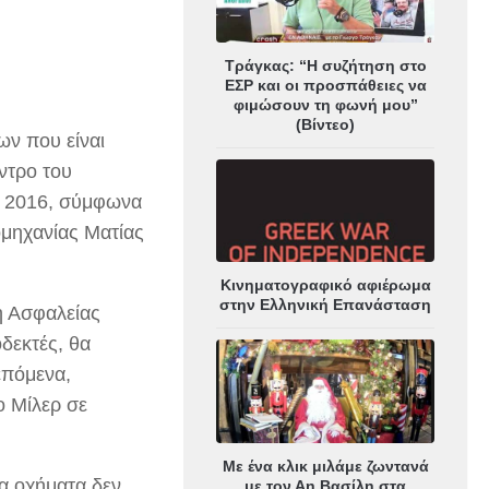
Τράγκας: “Η συζήτηση στο
ΕΣΡ και οι προσπάθειες να
φιμώσουν τη φωνή μου”
(Βίντεο)
ων που είναι
εντρο του
ου 2016, σύμφωνα
ομηχανίας Ματίας
Κινηματογραφικό αφιέρωμα
στην Ελληνική Επανάσταση
ή Ασφαλείας
δεκτές, θα
επόμενα,
ο Μίλερ σε
Με ένα κλικ μιλάμε ζωντανά
α οχήματα δεν
με τον Αη Βασίλη στα