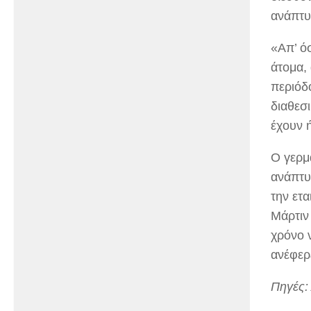
ανάπτυ
«Απ’ ό
άτομα,
περιόδ
διαθεσ
έχουν 
Ο γερμ
ανάπτυ
την ετ
Μάρτιν 
χρόνο 
ανέφερ
Πηγές: