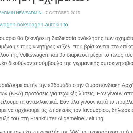
SADMIN NEWSADMIN
·
7 OCTOBER 2015
νουάριο θα ξεκινήσει η διαδικασία ανάκλησης των οχημάτ
μένα με τους κινητήρες ντίζελ, που βρίσκονται στο επίκ
λου της Volkswagen, και θα διαρκέσει μέχρι το τέλος τ
 νέο διευθύνοντα σύμβουλο της γερμανικής αυτοκινητοβι
σιάζουμε αυτήν την εβδομάδα στην Ομοσπονδιακή Αρχ
ων (KBA) προτάσεις για τεχνικές λύσεις. Εάν γίνουν απο
είλουμε τα ανταλλακτικά. Εάν όλα γίνουν κατά τα προβλ
με να αρχίσουμε τις επισκευές τον Ιανουάριο», δήλωσε 
υξή του στη Frankfurter Allgemeine Zeitung.
α με τον νέο επικεφαλής της VW, τα περισσότερα από τ