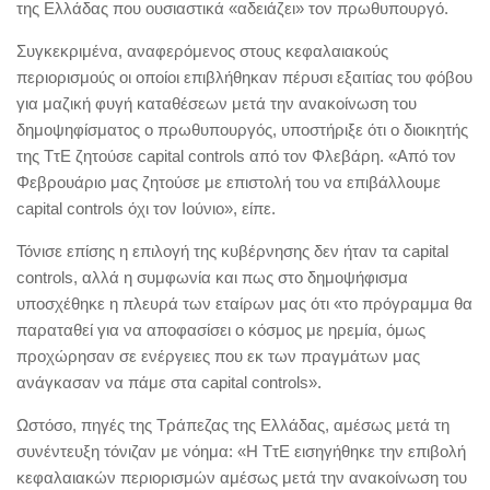
της Ελλάδας που ουσιαστικά «αδειάζει» τον πρωθυπουργό.
Συγκεκριμένα, αναφερόμενος στους κεφαλαιακούς
περιορισμούς οι οποίοι επιβλήθηκαν πέρυσι εξαιτίας του φόβου
για μαζική φυγή καταθέσεων μετά την ανακοίνωση του
δημοψηφίσματος ο πρωθυπουργός, υποστήριξε ότι ο διοικητής
της ΤτΕ ζητούσε capital controls από τον Φλεβάρη. «Από τον
Φεβρουάριο μας ζητούσε με επιστολή του να επιβάλλουμε
capital controls όχι τον Ιούνιο», είπε.
Τόνισε επίσης η επιλογή της κυβέρνησης δεν ήταν τα capital
controls, αλλά η συμφωνία και πως στο δημοψήφισμα
υποσχέθηκε η πλευρά των εταίρων μας ότι «το πρόγραμμα θα
παραταθεί για να αποφασίσει ο κόσμος με ηρεμία, όμως
προχώρησαν σε ενέργειες που εκ των πραγμάτων μας
ανάγκασαν να πάμε στα capital controls».
Ωστόσο, πηγές της Τράπεζας της Ελλάδας, αμέσως μετά τη
συνέντευξη τόνιζαν με νόημα: «Η ΤτΕ εισηγήθηκε την επιβολή
κεφαλαιακών περιορισμών αμέσως μετά την ανακοίνωση του