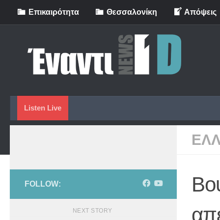
Eπικαιρότητα
Θεσσαλονίκη
Απόψεις
Skip to content
Listen Live
ΕΛ
Βου
FOLLOW:
απε
NEXT STORY