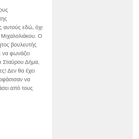
τους
της
 αυτούς εδώ, όχι
 Μιχαλολιάκου. Ο
ητος βουλευτής
ε να φωνάζει
υ Σταύρου Δήμα,
ς! Δεν θα έχει
ποφάσισαν να
άσει από τους