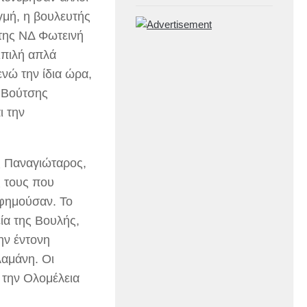
ιγμή, η βουλευτής
της ΝΔ Φωτεινή
Πιπιλή απλά
ενώ την ίδια ώρα,
 Βούτσης
ι την
ς Παναγιώταρος,
ς τους που
υφημούσαν. Το
ία της Βουλής,
ην έντονη
αμάνη. Οι
 την Ολομέλεια