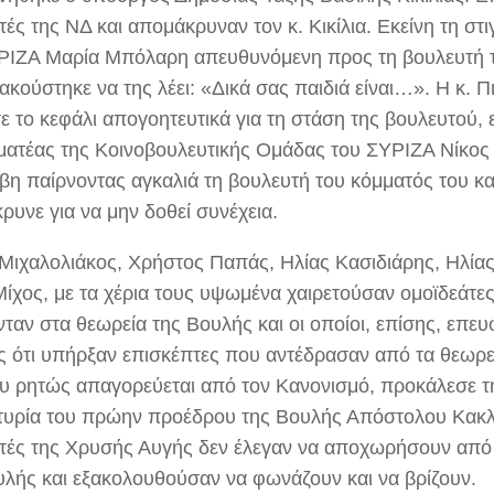
ές της ΝΔ και απομάκρυναν τον κ. Κικίλια. Εκείνη τη στ
ΡΙΖΑ Μαρία Μπόλαρη απευθυνόμενη προς τη βουλευτή 
ακούστηκε να της λέει: «Δικά σας παιδιά είναι…». Η κ. 
ε το κεφάλι απογοητευτικά για τη στάση της βουλευτού, 
ματέας της Κοινοβουλευτικής Ομάδας του ΣΥΡΙΖΑ Νίκος
βη παίρνοντας αγκαλιά τη βουλευτή του κόμματός του κα
ρυνε για να μην δοθεί συνέχεια.
. Μιχαλολιάκος, Χρήστος Παπάς, Ηλίας Κασιδιάρης, Ηλία
Μίχος, με τα χέρια τους υψωμένα χαιρετούσαν ομοϊδεάτε
νταν στα θεωρεία της Βουλής και οι οποίοι, επίσης, επε
ς ότι υπήρξαν επισκέπτες που αντέδρασαν από τα θεωρε
ου ρητώς απαγορεύεται από τον Κανονισμό, προκάλεσε τ
τυρία του πρώην προέδρου της Βουλής Απόστολου Κακλ
τές της Χρυσής Αυγής δεν έλεγαν να αποχωρήσουν από
υλής και εξακολουθούσαν να φωνάζουν και να βρίζουν.