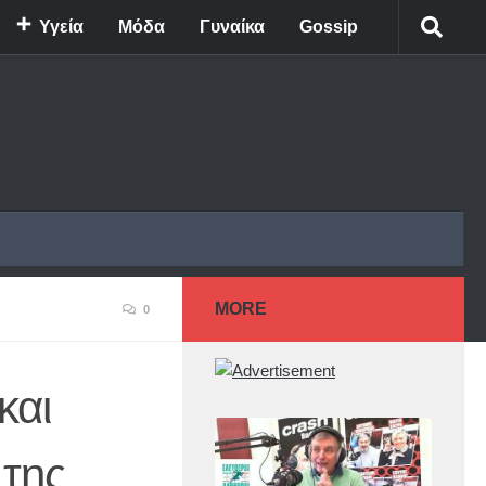
Υγεία
Μόδα
Γυναίκα
Gossip
MORE
0
και
 της