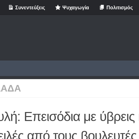
Συνεντεύξεις
Ψυχαγωγία
Πολιτισμός
ΛΑΔΑ
λή: Επεισόδια με ύβρεις 
ιλές από τους βουλευτές