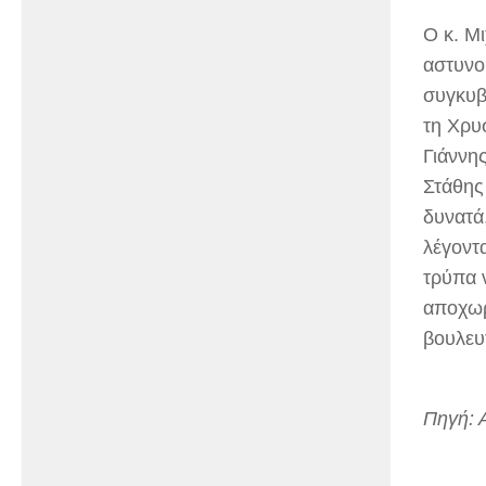
Ο κ. Μ
αστυνο
συγκυβ
τη Χρυ
Γιάννη
Στάθης
δυνατά
λέγοντ
τρύπα 
αποχωρ
βουλευ
Πηγή: