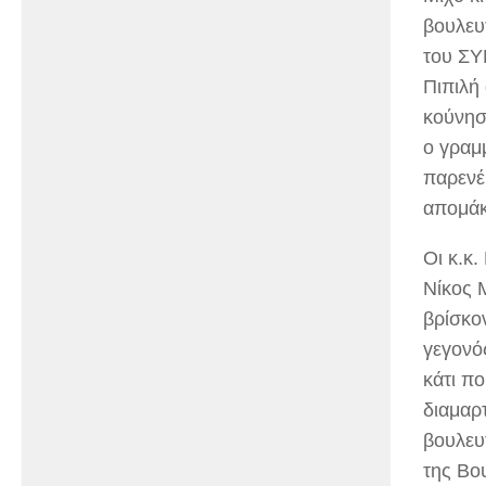
βουλευτ
του ΣΥ
Πιπιλή 
κούνησ
ο γραμ
παρενέ
απομάκ
Οι κ.κ
Νίκος 
βρίσκο
γεγονό
κάτι π
διαμαρ
βουλευ
της Βο