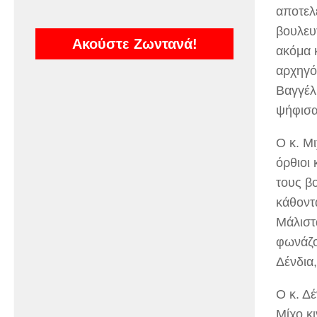
αποτελ
βουλευ
Ακούστε Ζωντανά!
ακόμα 
αρχηγό
Βαγγέλ
ψήφισα
Ο κ. Μ
όρθιοι
τους β
κάθοντ
Μάλιστ
φωνάζο
Δένδια
Ο κ. Δ
Μίχο κ