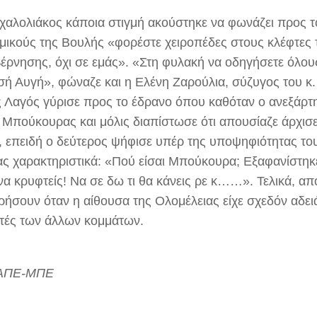
ιχαλολιάκος κάποια στιγμή ακούστηκε να φωνάζει προς 
μικούς της Βουλής «φορέστε χειροπέδες στους κλέφτες 
έρνησης, όχι σε εμάς». «Στη φυλακή να οδηγήσετε όλους
σή Αυγή», φώναζε και η Ελένη Ζαρούλια, σύζυγος του κ.
ς Λαγός γύρισε προς το έδρανο όπου καθόταν ο ανεξάρτ
 Μπούκουρας και μόλις διαπίστωσε ότι απουσίαζε άρχισ
, επειδή ο δεύτερος ψήφισε υπέρ της υποψηφιότητας το
ας χαρακτηριστικά: «Πού είσαι Μπούκουρα; Εξαφανίστηκε
να κρυφτείς! Να σε δω τι θα κάνεις ρε κ……». Τελικά, α
ήσουν όταν η αίθουσα της Ολομέλειας είχε σχεδόν αδει
τές των άλλων κομμάτων.
 ΑΠΕ-ΜΠΕ