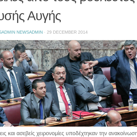
υσής Αυγής
SADMIN NEWSADMIN
·
29 DECEMBER 2014
εις και ασεβείς χειρονομίες υποδέχτηκαν την ανακοίνωσ