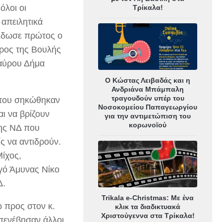
όλοι οι
Τρίκαλα!
 απειλητικά
 έδωσε πρώτος ο
δρος της Βουλής
ταύρου Δήμα
Ο Κώστας Λειβαδάς και η
Ανδριάνα Μπάμπαλη
τραγουδούν υπέρ του
ς του σηκώθηκαν
Νοσοκομείου Παπαγεωργίου
αι να βρίζουν
για την αντιμετώπιση του
κορωνοϊού
της ΝΔ που
ς να αντιδρούν.
Μίχος,
γό Άμυνας Νίκο
Δ.
Trikala e-Christmas: Με ένα
ώ προς στον κ.
κλικ τα διαδικτυακά
Χριστούγεννα στα Τρίκαλα!
Επενέβησαν άλλοι