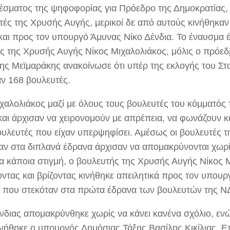
έσματος της ψηφοφορίας για Πρόεδρο της Δημοκρατίας, 
τές της Χρυσής Αυγής, μερικοί δε από αυτούς κινήθηκαν
και προς τον υπουργό Άμυνας Νίκο Δένδια. Το έναυσμα
ς της Χρυσής Αυγής Νίκος Μιχαλολιάκος, μόλις ο πρόε
ης Μεϊμαράκης ανακοίνωσε ότι υπέρ της εκλογής του Σ
ν 168 βουλευτές.
ιχαλολιάκος μαζί με όλους τους βουλευτές του κόμματό
 και άρχισαν να χειρονομούν με απρέπεια, να φωνάζουν κ
ουλευτές που είχαν υπερψηφίσει. Αμέσως οι βουλευτές 
αν στα διπλανά έδρανα άρχισαν να απομακρύνονται χωρί
α κάποια στιγμή, ο βουλευτής της Χρυσής Αυγής Νίκος 
ντας και βρίζοντας κινήθηκε απειλητικά προς τον υπουρ
, που στεκόταν στα πρώτα έδρανα των βουλευτών της Ν
ένδιας απομακρύνθηκε χωρίς να κάνει κανένα σχόλιο, εν
ινήθηκε ο υπουργός Δημόσιας Τάξης Βασίλης Κικίλιας. 