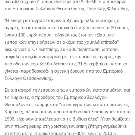
μια άθλια χρονιά”, όπως ανέφερε στο ΑΠΕ-ΜΠΕ ο πρόεδρος
του Εμπορικού Συλλόγου Θεσσαλονίκης Παντελής Φιλιππίδης.
“Η κίνηση καταγράφεται μεν αυξημένη, αλλά δυστυχώς οι
αγορές του καταναλωτικού κοινού δεν ξεπερνούν τα 30 ευρώ,
έναντι 100 ευρώ πέρυσι, οδηγώντας έτσι τον τζίρο των
εμπορικών επιχειρήσεων σε ακόμα πιο χαμηλά επίπεδα”
διευκρίνισε ο κ. Φιλιππίδης. Σε κάθε περίπτωση, ωστόσο,
ασφαλή στοιχεία αναφορικά με την πορεία της αγοράς την
περίοδο των εορτών θα δοθούν στις 31 Δεκεμβρίου, οπότε και
γίνεται -παραδοσιακά- η σχετική έρευνα από τον Εμπορικό
Σύλλογο Θεσσαλονίκης.
Σε ό,τι αφορά τη λειτουργία των εμπορικών καταστημάτων και
τις Κυριακές, ο πρόεδρος του Εμπορικού Συλλόγου
Θεσσαλονίκης εκτίμησε ότι “το άνοιγμα των καταστημάτων τις
Κυριακές, πέραν αυτών που παραδοσιακά λειτουργούν από το
1996, είχε σαν αποτέλεσμα να τις βυθίσει όλες”. Υπενθυμίζεται
ότι η πτώση ρεκόρ στη χριστουγεννιάτικη ζήτηση σημειώθηκε
το 2012, με το ιστορικό χαμηλό του -30%, ενώ το 2013 η