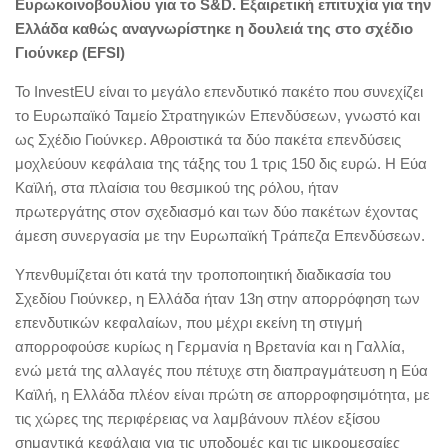
Ευρωκοινοβουλίου για το S&D. Εξαιρετική επιτυχία για την
Ελλάδα καθώς αναγνωρίστηκε η δουλειά της στο σχέδιο
Γιούνκερ (EFSI)
Το InvestEU είναι το μεγάλο επενδυτικό πακέτο που συνεχίζει
το Ευρωπαϊκό Ταμείο Στρατηγικών Επενδύσεων, γνωστό και
ως Σχέδιο Γιούνκερ. Αθροιστικά τα δύο πακέτα επενδύσεις
μοχλεύουν κεφάλαια της τάξης του 1 τρις 150 δις ευρώ. Η Εύα
Καϊλή, στα πλαίσια του θεσμικού της ρόλου, ήταν
πρωτεργάτης στον σχεδιασμό και των δύο πακέτων έχοντας
άμεση συνεργασία με την Ευρωπαϊκή Τράπεζα Επενδύσεων.
Υπενθυμίζεται ότι κατά την τροποποιητική διαδικασία του
Σχεδίου Γιούνκερ, η Ελλάδα ήταν 13η στην απορρόφηση των
επενδυτικών κεφαλαίων, που μέχρι εκείνη τη στιγμή
απορροφούσε κυρίως η Γερμανία η Βρετανία και η Γαλλία,
ενώ μετά της αλλαγές που πέτυχε στη διαπραγμάτευση η Εύα
Καϊλή, η Ελλάδα πλέον είναι πρώτη σε απορροφησιμότητα, με
τις χώρες της περιφέρειας να λαμβάνουν πλέον εξίσου
σημαντικά κεφάλαια για τις υποδομές και τις μικρομεσαίες