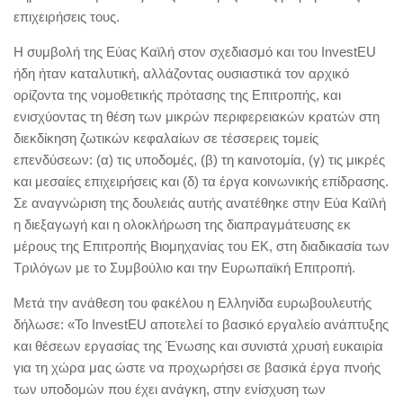
επιχειρήσεις τους.
Η συμβολή της Εύας Καϊλή στον σχεδιασμό και του InvestEU
ήδη ήταν καταλυτική, αλλάζοντας ουσιαστικά τον αρχικό
ορίζοντα της νομοθετικής πρότασης της Επιτροπής, και
ενισχύοντας τη θέση των μικρών περιφερειακών κρατών στη
διεκδίκηση ζωτικών κεφαλαίων σε τέσσερεις τομείς
επενδύσεων: (α) τις υποδομές, (β) τη καινοτομία, (γ) τις μικρές
και μεσαίες επιχειρήσεις και (δ) τα έργα κοινωνικής επίδρασης.
Σε αναγνώριση της δουλειάς αυτής ανατέθηκε στην Εύα Καϊλή
η διεξαγωγή και η ολοκλήρωση της διαπραγμάτευσης εκ
μέρους της Επιτροπής Βιομηχανίας του ΕΚ, στη διαδικασία των
Τριλόγων με το Συμβούλιο και την Ευρωπαϊκή Επιτροπή.
Μετά την ανάθεση του φακέλου η Ελληνίδα ευρωβουλευτής
δήλωσε: «Το InvestEU αποτελεί το βασικό εργαλείο ανάπτυξης
και θέσεων εργασίας της Ένωσης και συνιστά χρυσή ευκαιρία
για τη χώρα μας ώστε να προχωρήσει σε βασικά έργα πνοής
των υποδομών που έχει ανάγκη, στην ενίσχυση των