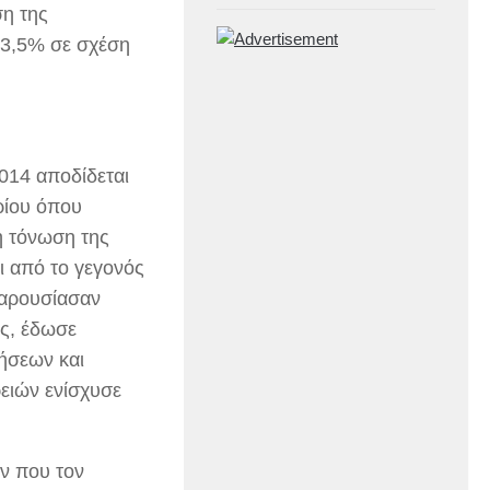
ση της
13,5% σε σχέση
014 αποδίδεται
ρίου όπου
η τόνωση της
ι από το γεγονός
παρουσίασαν
υς, έδωσε
ήσεων και
ειών ενίσχυσε
ν που τον