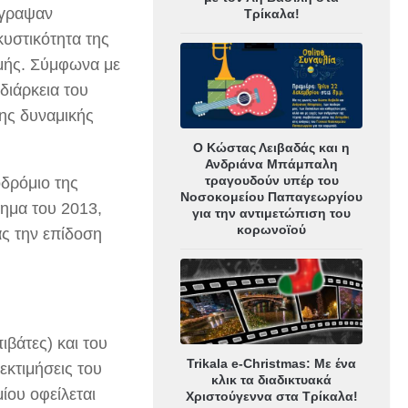
έγραψαν
Τρίκαλα!
κυστικότητα της
χμής. Σύμφωνα με
διάρκεια του
της δυναμικής
Ο Κώστας Λειβαδάς και η
Ανδριάνα Μπάμπαλη
τραγουδούν υπέρ του
οδρόμιο της
Νοσοκομείου Παπαγεωργίου
τημα του 2013,
για την αντιμετώπιση του
κορωνοϊού
ς την επίδοση
ιβάτες) και του
Trikala e-Christmas: Με ένα
εκτιμήσεις του
κλικ τα διαδικτυακά
ίου οφείλεται
Χριστούγεννα στα Τρίκαλα!