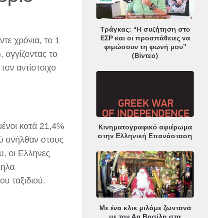
Τράγκας: “Η συζήτηση στο
ΕΣΡ και οι προσπάθειες να
τε χρόνια, το 1
φιμώσουν τη φωνή μου”
, αγγίζοντας το
(Βίντεο)
τον αντίστοιχο
μένοι κατά 21,4%
Κινηματογραφικό αφιέρωμα
στην Ελληνική Επανάσταση
ού ανήλθαν στους
υ, οι Ελληνες
ληλα
υ ταξιδιού.
Με ένα κλικ μιλάμε ζωντανά
με τον Αη Βασίλη στα