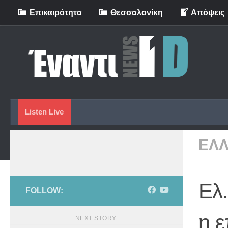
Eπικαιρότητα
Θεσσαλονίκη
Απόψεις
Skip to content
Listen Live
ΕΛ
Ελ.
FOLLOW:
η ε
NEXT STORY