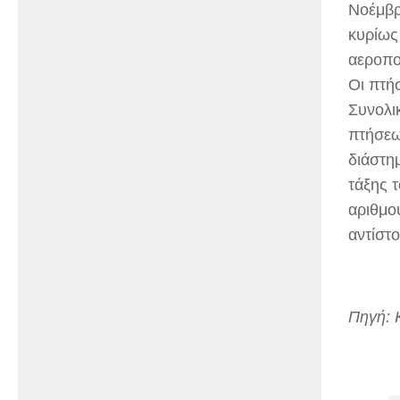
Νοέμβρ
κυρίως
αεροπο
Οι πτή
Συνολι
πτήσεω
διάστη
τάξης 
αριθμο
αντίστ
Πηγή: 