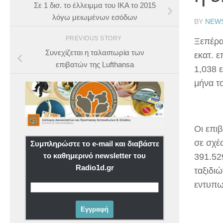
Σε 1 δισ. το έλλειμμα του ΙΚΑ το 2015
λόγω μειωμένων εσόδων
BY
NEW
PREVIOUS STORY
Ξεπέρα
Συνεχίζεται η ταλαιπωρία των
εκατ. 
επιβατών της Lufthansa
1,038 
μήνα τ
Οι επι
σε σχέ
Συμπληρώστε το e-mail και διαβάστε
το καθημερινό newsletter του
391.52
Radio1d.gr
ταξιδι
εντυπω