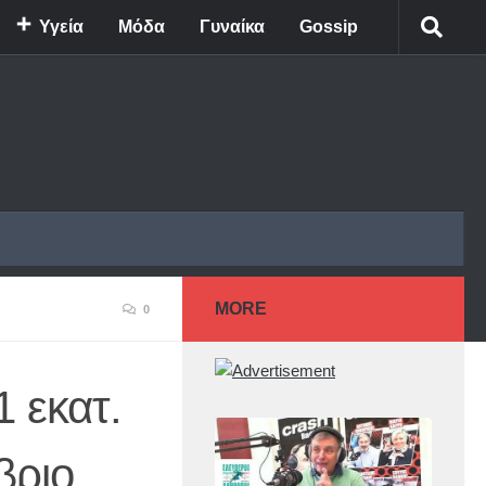
Υγεία
Μόδα
Γυναίκα
Gossip
MORE
0
1 εκατ.
βριο