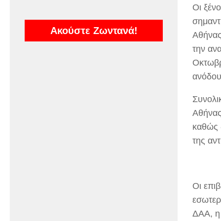
Οι ξέν
σημαντ
Ακούστε Ζωντανά!
Αθήνας
την ανα
Οκτωβρ
ανόδου 
Συνολι
Αθήνας
καθώς 
της αντ
Οι επιβ
εσωτερι
ΔΑΑ, η 