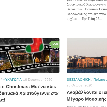
Διαδικτυακού Χριστουγεννιά
Bazaar των Προτύπων Εκπα
Θεσσαλονίκης στο site www.p
αρχίσει… Την Τρίτη 22...
0
/
ΨΥΧΑΓΩΓΙΑ
10 December 2020
ΘΕΣΣΑΛΟΝΙΚΗ
/
Πολιτισ
23 October 2020
a e-Christmas: Με ένα κλικ
Αναβάλλονται οι 
αδικτυακά Χριστούγεννα στα
Μέγαρο Μουσικής
λα!