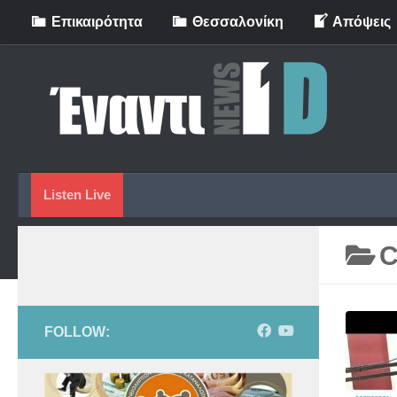
Eπικαιρότητα
Θεσσαλονίκη
Απόψεις
Skip to content
Listen Live
C
FOLLOW: