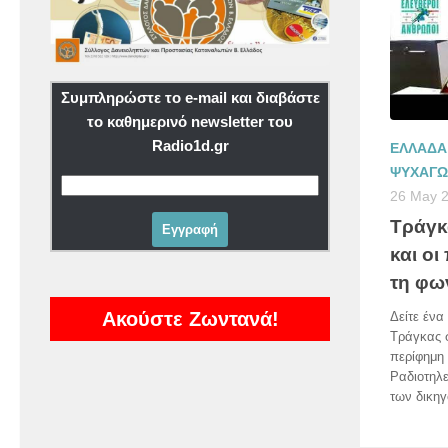
Συμπληρώστε το e-mail και διαβάστε
το καθημερινό newsletter του
Radio1d.gr
ΕΛΛΑΔΑ
ΨΥΧΑΓΩ
26 May 
Τράγκ
και ο
τη φω
Ακούστε Ζωντανά!
Δείτε έν
Τράγκας σ
περίφημη
Ραδιοτηλ
των δικηγ