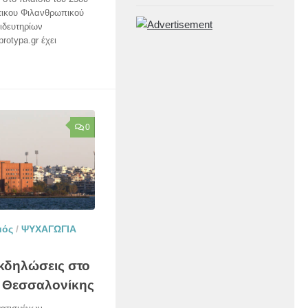
τικου Φιλανθρωπικού
ιδευτηρίων
rotypa.gr έχει
0
μός
/
ΨΥΧΑΓΩΓΙΑ
εκδηλώσεις στο
 Θεσσαλονίκης