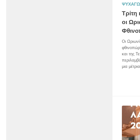
ΨΥΧΑΓΩ
Τρίτη
οι Ωρι
Φθιν
Οι Ωριωνί
φθινοπώρο
και της Τ
περιλαμβά
μια μέτρια