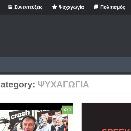
Συνεντεύξεις
Ψυχαγωγία
Πολιτισμός
ategory:
ΨΥΧΑΓΩΓΙΑ
0