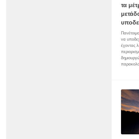
τα μέτ
μετάδ
υποδεχ
Πανέτοιμ
να υποδεχ
έχοντας λ
περιορισμ
δημιουργ
παρακολο