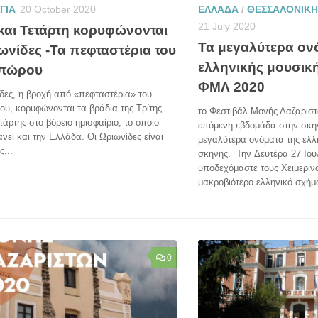
ΓΙΑ
20 October 2020
ΕΛΛΑΔΑ
/
ΘΕΣΣΑΛΟΝΙΚΗ
21 July 2020
 και Τετάρτη κορυφώνονται
Τα μεγαλύτερα ον
ωνίδες -Τα πεφταστέρια του
ελληνικής μουσικ
οπώρου
ΦΜΛ 2020
δες, η βροχή από «πεφταστέρια» του
υ, κορυφώνονται τα βράδια της Τρίτης
το Φεστιβάλ Μονής Λαζαριστ
ετάρτης στο βόρειο ημισφαίριο, το οποίο
επόμενη εβδομάδα στην σκη
νει και την Ελλάδα. Οι Ωριωνίδες είναι
μεγαλύτερα ονόματα της ελλ
ς...
σκηνής. Την Δευτέρα 27 Ιουλ
υποδεχόμαστε τους Χειμεριν
μακροβιότερο ελληνικό σχήμα
0