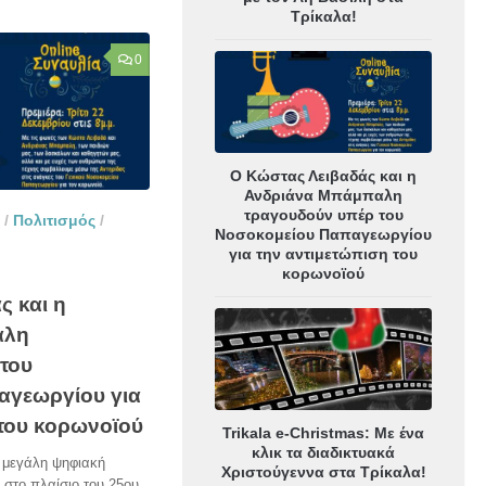
Τρίκαλα!
0
Ο Κώστας Λειβαδάς και η
Ανδριάνα Μπάμπαλη
τραγουδούν υπέρ του
/
Πολιτισμός
/
Νοσοκομείου Παπαγεωργίου
για την αντιμετώπιση του
κορωνοϊού
ς και η
αλη
του
αγεωργίου για
 του κορωνοϊού
Trikala e-Christmas: Με ένα
κλικ τα διαδικτυακά
η μεγάλη ψηφιακή
Χριστούγεννα στα Τρίκαλα!
 στο πλαίσιο του 25ου