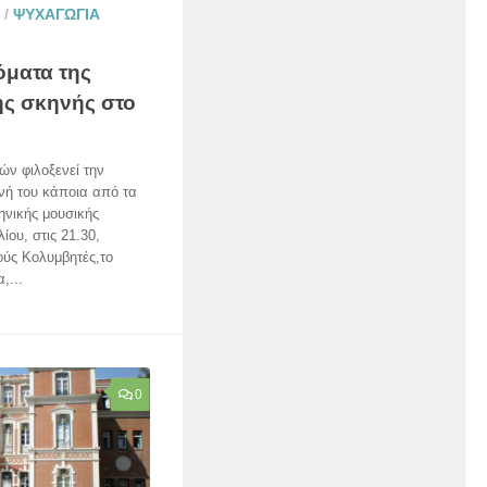
/
ΨΥΧΑΓΩΓΙΑ
όματα της
ής σκηνής στο
ών φιλοξενεί την
νή του κάποια από τα
ηνικής μουσικής
ίου, στις 21.30,
ούς Κολυμβητές,το
,...
0