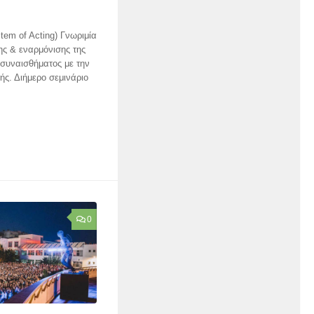
em of Acting) Γνωριμία
ς & εναρμόνισης της
 συναισθήματος με την
ής. Διήμερο σεμινάριο
0