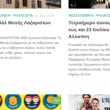
ΟΝΙΚΗ
/
ΨΥΧΑΓΩΓΙΑ
10 July 2020
ΘΕΣΣΑΛΟΝΙΚΗ
/
ΨΥΧΑΓΩ
βάλ Μονής Λαζαριστών
Τετραήμερο συνα
εως και 23 Ιουλίου
Αλλατίνη
ΑΖΑΡΙΣΤΩΝ 2020 Ζωντανό Καλοκαίρι Το
Μονής Λαζαριστών με τις εκδηλώσεις του,
Η καρδιά του πολιτισμού θα 
 του επιβλητικού κτιρίου, έκανε πολλά
δυνατά στους κήπους της Βί
ρα, κάθε χρόνο, κάποιες νύχτες του
μια πρωτοβουλία του Κέντρο
ού να μοιάζουν...
Περιφέρειας Κεντρικής Μακεδ
συναυλίες ξεχωριστών καλλ
έχουν ελεύθερη είσοδο. Στόχο
σημείου σε ένα...
0