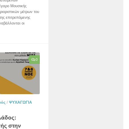
ματισμένων
έγαρο Μουσικής
ιοριστικών μέτρων του
της επιτρεπόμενης
ναβάλλονται οι
0
μός
/
ΨΥΧΑΓΩΓΙΑ
λάδος:
γής στην