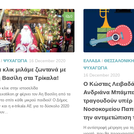
0
/
ΨΥΧΑΓΩΓΙΑ
16 December 2020
ΕΛΛΑΔΑ
/
ΘΕΣΣΑΛΟΝΙΚΗ
ΨΥΧΑΓΩΓΙΑ
 κλικ μιλάμε ζωντανά με
16 December 2020
η Βασίλη στα Τρίκαλα!
Ο Κώστας Λειβαδά
κλικ στην ιστοσελίδα
Ανδριάνα Μπάμπ
sxotikon.gr φέρνει τον Αη Βασίλη από τα
τραγουδούν υπέρ 
το σπίτι κάθε μικρού παιδιού! Ο Δήμος
 και η e-trikala ΑΕ για το δύσκολο 2020
Νοσοκομείου Παπ
υν...
την αντιμετώπιση
Η αντίστροφή μέτρηση για τ
γιορτή, που θα παρουσιαστεί