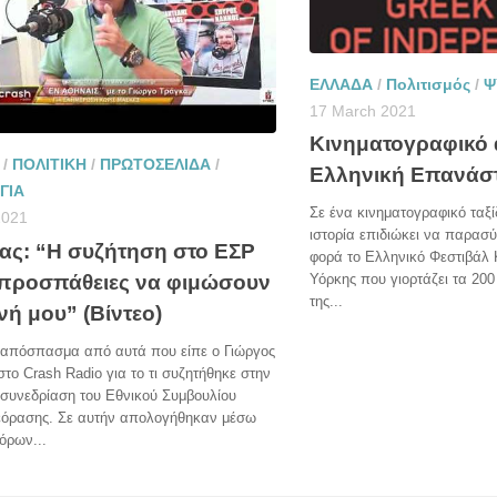
ΕΛΛΑΔΑ
/
Πολιτισμός
/
Ψ
17 March 2021
Κινηματογραφικό
/
ΠΟΛΙΤΙΚΗ
/
ΠΡΩΤΟΣΕΛΙΔΑ
/
Ελληνική Επανάσ
ΓΙΑ
Σε ένα κινηματογραφικό ταξί
2021
ιστορία επιδιώκει να παρασύ
ας: “Η συζήτηση στο ΕΣΡ
φορά το Ελληνικό Φεστιβάλ
ι προσπάθειες να φιμώσουν
Υόρκης που γιορτάζει τα 200
της...
νή μου” (Βίντεο)
α απόσπασμα από αυτά που είπε ο Γιώργος
το Crash Radio για το τι συζητήθηκε στην
 συνεδρίαση του Εθνικού Συμβουλίου
εόρασης. Σε αυτήν απολογήθηκαν μέσω
όρων...