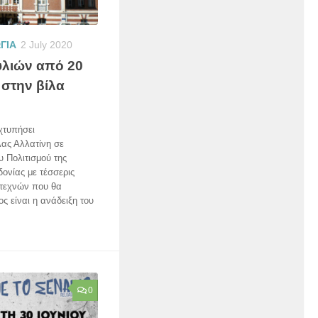
ΓΙΑ
2 July 2020
υλιών από 20
 στην βίλα
χτυπήσει
λας Αλλατίνη σε
υ Πολιτισμού της
ονίας με τέσσερις
ιτεχνών που θα
ς είναι η ανάδειξη του
0