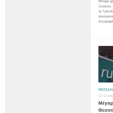
Μπορεί φέ
Ξωτικών,
τα Τρίκαλ
ηλεκτρον
συντροφιά
ΘΕΣΣΑΛ
23 Octob
Μέγαρ
Θεσσα