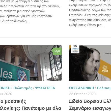
Στην αναβολή των προγραμ
τος να μη λειτουργεί ο Μύλος των
εκδηλώσεων προχωρεί το Μ
 αλλά η πρωτεύουσα των Χριστουγέννων,
Θεσσαλονίκης. Λόγω των περ
α, ετοίμασε μια σειρά γιορτινών
Επιπέδου 3 και της μείωσης 
ικών δράσεων για να μας κρατήσουν
πληρότητας στις αίθουσες, α
! Αυτή τη δύσκολη...
εκδηλώσεις «Ήταν μια...
0
ΟΝΙΚΗ
/
Πολιτισμός
/
ΨΥΧΑΓΩΓΙΑ
ΘΕΣΣΑΛΟΝΙΚΗ
/
Πολιτισ
er 2020
22 October 2020
ο μουσικής
Ωδείο Βορείου Ελ
λονίκης: Πανέτοιμο με όλα
Σεμινάριο εισαγω